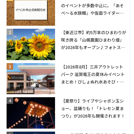
のイベントが多数中止に。「あそ
べ〜る水族館」や仮面ライダーシ
ョーなど
【東近江市】約5万本のひまわりが
咲き誇る「山梶農園ひまわり畑」
が2026年もオープン♪フォトスポ
ットやキッチンカーも登場！何度
も入園できるフリーパスも販売★
【2026年8月】三井アウトレット
パーク 滋賀竜王の夏休みイベント
まとめ！びしょぬれ水あそび・激
辛グルメ・フォトコンテストまで
盛りだくさん！
【夏祭り】ライブやシャボン玉シ
ョー、盆踊りも！「トレセン夏ま
つり」が2026年も開催されます！