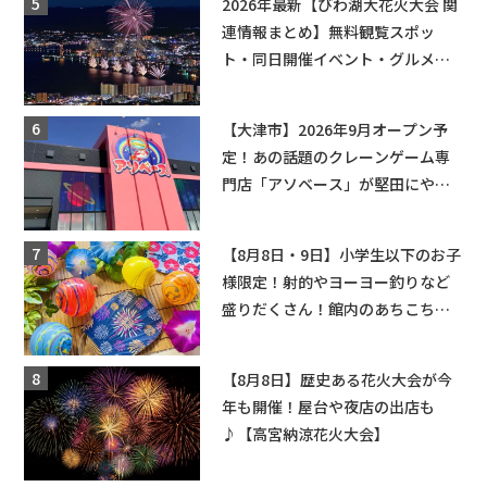
2026年最新【びわ湖大花火大会 関
連情報まとめ】無料観覧スポッ
ト・同日開催イベント・グルメマ
ップ・交通規制に近隣施設の駐車
場情報なども要チェック★
【大津市】2026年9月オープン予
定！あの話題のクレーンゲーム専
門店「アソベース」が堅田にやっ
てくる！豊郷店に続く滋賀2店舗目
★
【8月8日・9日】小学生以下のお子
様限定！射的やヨーヨー釣りなど
盛りだくさん！館内のあちこちに
ちびっこ縁日開催♪【モリーブ】
【8月8日】歴史ある花火大会が今
年も開催！屋台や夜店の出店も
♪【高宮納涼花火大会】