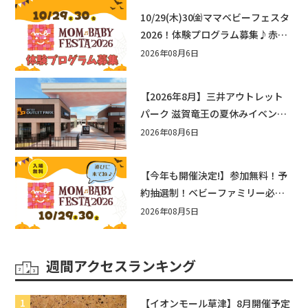
10/29(木)30㈮ママベビーフェスタ
2026！体験プログラム募集♪赤ち
ゃん向けイベントに出演しません
2026年08月6日
か？
【2026年8月】三井アウトレット
パーク 滋賀竜王の夏休みイベント
まとめ！びしょぬれ水あそび・激
2026年08月6日
辛グルメ・フォトコンテストまで
盛りだくさん！
【今年も開催決定!】参加無料！予
約抽選制！ベビーファミリー必見
☆入場無料☆10/29(木)30(金)ママ
2026年08月5日
ベビーフェスタ2026！親子で楽し
もう♪inピエリ守山
週間アクセスランキング
【イオンモール草津】8月開催予定