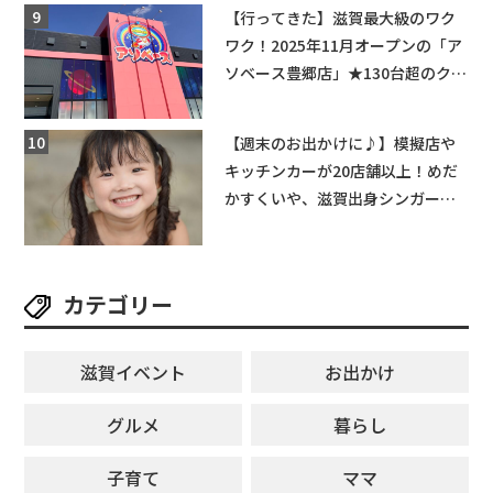
【行ってきた】滋賀最大級のワク
ワク！2025年11月オープンの「ア
ソベース豊郷店」★130台超のクレ
ーンゲームで青果や日用品までゲ
ットできる新スポット！
【週末のお出かけに♪】模擬店や
キッチンカーが20店舗以上！めだ
かすくいや、滋賀出身シンガーソ
ングライターによるライブなど。
【和邇ふれあい夏祭り】
カテゴリー
滋賀イベント
お出かけ
グルメ
暮らし
子育て
ママ