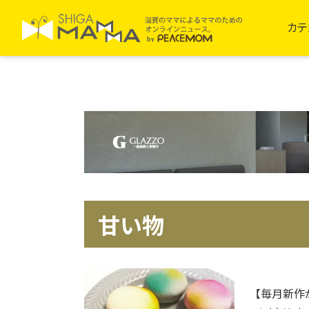
カテ
甘い物
【毎月新作