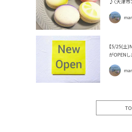
♪〈大津市：m
mar
【5/25(
がOPENし
mar
T