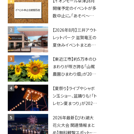
【イオンモール草津】8月
開催予定のイベントが多
数中止に。「あそべ〜る
水族館」や仮面ライダー
【2026年8月】三井アウト
ショーなど
レットパーク 滋賀竜王の
夏休みイベントまとめ！
びしょぬれ水あそび・激
【東近江市】約5万本のひ
辛グルメ・フォトコンテス
まわりが咲き誇る「山梶
トまで盛りだくさん！
農園ひまわり畑」が2026
年もオープン♪フォトス
【夏祭り】ライブやシャボ
ポットやキッチンカーも
ン玉ショー、盆踊りも！「ト
登場！何度も入園できる
レセン夏まつり」が2026
フリーパスも販売★
年も開催されます！
2026年最新【びわ湖大
花火大会 関連情報まと
め】無料観覧スポット・同