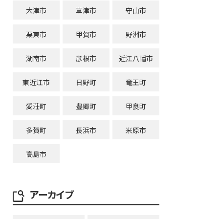
大津市
草津市
守山市
栗東市
甲賀市
野洲市
湖南市
彦根市
近江八幡市
東近江市
日野町
竜王町
愛荘町
豊郷町
甲良町
多賀町
長浜市
米原市
高島市
アーカイブ