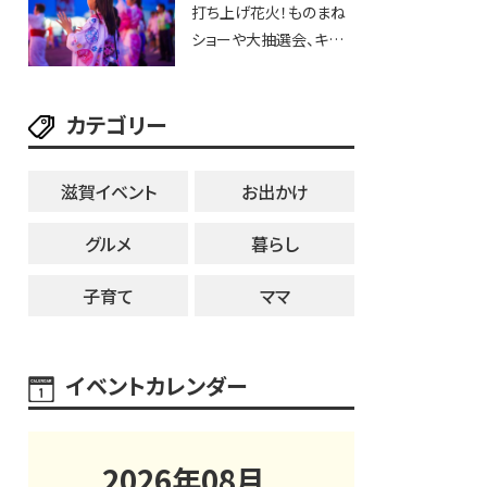
打ち上げ花火！ものまね
用品までゲットできる新
ショーや大抽選会、キッチ
スポット！
ンカーや屋台などお楽し
み満載★「ことう夏まつ
カテゴリー
り ことぼん2026」がひば
り公園で開催！【8月8日】
滋賀イベント
お出かけ
グルメ
暮らし
子育て
ママ
イベントカレンダー
2026
年
08
月