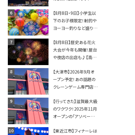
日開催イベント・グルメマ
【8月8日・9日】小学生以
ップ・交通規制に近隣施
下のお子様限定！射的や
設の駐車場情報なども
ヨーヨー釣りなど盛りだ
要チェック★
くさん！館内のあちこちに
【8月8日】歴史ある花火
ちびっこ縁日開催♪【モリ
大会が今年も開催！屋台
ーブ】
や夜店の出店も♪【高宮
納涼花火大会】
【大津市】2026年9月オ
ープン予定！あの話題の
クレーンゲーム専門店
「アソベース」が堅田にや
【行ってきた】滋賀最大級
ってくる！豊郷店に続く滋
のワクワク！2025年11月
賀2店舗目★
オープンの「アソベース
豊郷店」★130台超のク
【東近江市】フィナーレは
レーンゲームで青果や日