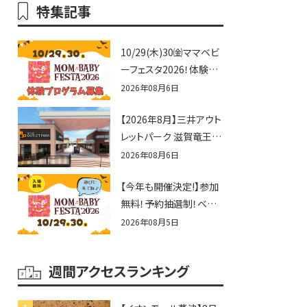
特集記事
10/29(木)30㈮ママベビ
ーフェスタ2026！体験プ
ログラム募集♪赤ちゃん
2026年08月6日
向けイベントに出演しま
【2026年8月】三井アウト
せんか？
レットパーク 滋賀竜王の
夏休みイベントまとめ！
2026年08月6日
びしょぬれ水あそび・激
【今年も開催決定!】参加
辛グルメ・フォトコンテス
無料！予約抽選制！ベビ
トまで盛りだくさん！
ーファミリー必見☆入場
2026年08月5日
無料☆10/29(木)30(金)
ママベビーフェスタ
週間アクセスランキング
2026！親子で楽しもう
♪inピエリ守山