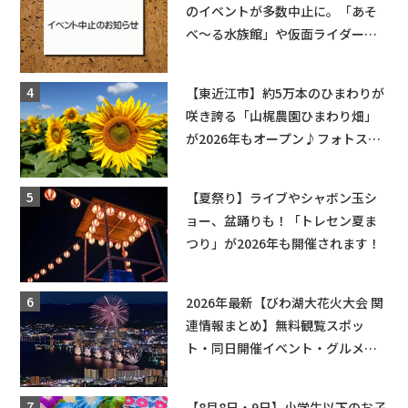
のイベントが多数中止に。「あそ
べ〜る水族館」や仮面ライダーシ
ョーなど
【東近江市】約5万本のひまわりが
咲き誇る「山梶農園ひまわり畑」
が2026年もオープン♪フォトスポ
ットやキッチンカーも登場！何度
も入園できるフリーパスも販売★
【夏祭り】ライブやシャボン玉シ
ョー、盆踊りも！「トレセン夏ま
つり」が2026年も開催されます！
2026年最新【びわ湖大花火大会 関
連情報まとめ】無料観覧スポッ
ト・同日開催イベント・グルメマ
ップ・交通規制に近隣施設の駐車
場情報なども要チェック★
【8月8日・9日】小学生以下のお子