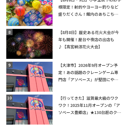
様限定！射的やヨーヨー釣りなど
盛りだくさん！館内のあちこちに
ちびっこ縁日開催♪【モリーブ】
【8月8日】歴史ある花火大会が今
年も開催！屋台や夜店の出店も
♪【高宮納涼花火大会】
【大津市】2026年9月オープン予
定！あの話題のクレーンゲーム専
門店「アソベース」が堅田にやっ
てくる！豊郷店に続く滋賀2店舗目
★
【行ってきた】滋賀最大級のワク
ワク！2025年11月オープンの「ア
ソベース豊郷店」★130台超のクレ
ーンゲームで青果や日用品までゲ
ットできる新スポット！