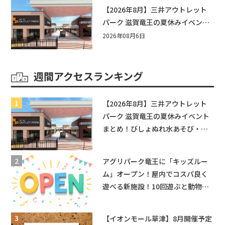
【2026年8月】三井アウトレット
パーク 滋賀竜王の夏休みイベント
まとめ！びしょぬれ水あそび・激
2026年08月6日
辛グルメ・フォトコンテストまで
盛りだくさん！
週間アクセスランキング
【2026年8月】三井アウトレット
パーク 滋賀竜王の夏休みイベント
まとめ！びしょぬれ水あそび・激
辛グルメ・フォトコンテストまで
盛りだくさん！
アグリパーク竜王に「キッズルー
ム」オープン！屋内でコスパ良く
遊べる新施設！10回遊ぶと動物触
れ合いが無料に★
【イオンモール草津】8月開催予定