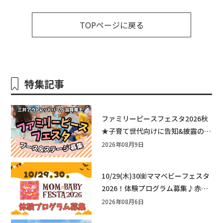
TOPページに戻る
特集記事
ファミリーピースフェスタ2026秋
★子育て世代向けに告知&披露の場
として♪ステージ又はブース出店
2026年08月9日
しませんか？
10/29(木)30㈮ママベビーフェスタ
2026！体験プログラム募集♪赤ち
ゃん向けイベントに出演しません
2026年08月6日
か？