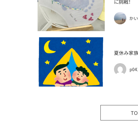
に挑戦！
かい
夏休み家族
p04
T