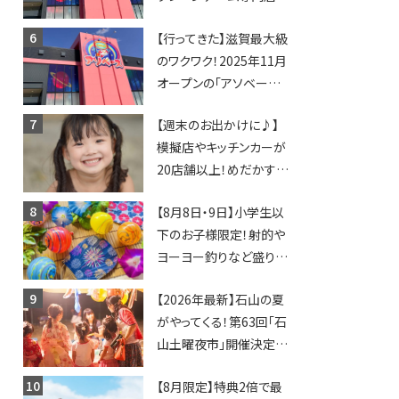
「アソベース」が堅田にや
【行ってきた】滋賀最大級
ってくる！豊郷店に続く滋
のワクワク！2025年11月
賀2店舗目★
オープンの「アソベース
豊郷店」★130台超のク
【週末のお出かけに♪】
レーンゲームで青果や日
模擬店やキッチンカーが
用品までゲットできる新
20店舗以上！めだかすく
スポット！
いや、滋賀出身シンガー
【8月8日・9日】小学生以
ソングライターによるライ
下のお子様限定！射的や
ブなど。【和邇ふれあい夏
ヨーヨー釣りなど盛りだ
祭り】
くさん！館内のあちこちに
【2026年最新】石山の夏
ちびっこ縁日開催♪【モリ
がやってくる！第63回「石
ーブ】
山土曜夜市」開催決定！
歩行者天国に屋台やステ
【8月限定】特典2倍で最
ージが勢揃い【7月18日・