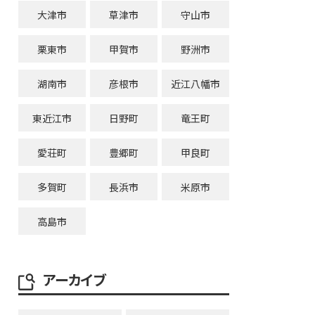
大津市
草津市
守山市
栗東市
甲賀市
野洲市
湖南市
彦根市
近江八幡市
東近江市
日野町
竜王町
愛荘町
豊郷町
甲良町
多賀町
長浜市
米原市
高島市
アーカイブ