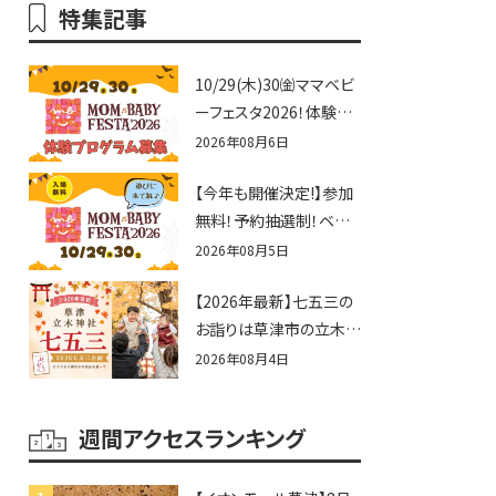
特集記事
10/29(木)30㈮ママベビ
ーフェスタ2026！体験プ
ログラム募集♪赤ちゃん
2026年08月6日
向けイベントに出演しま
【今年も開催決定!】参加
せんか？
無料！予約抽選制！ベビ
ーファミリー必見☆入場
2026年08月5日
無料☆10/29(木)30(金)
【2026年最新】七五三の
ママベビーフェスタ
お詣りは草津市の立木神
2026！親子で楽しもう
社へ♪七五三お祝い企
♪inピエリ守山
2026年08月4日
画をご紹介！
週間アクセスランキング