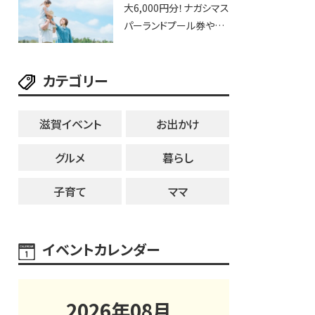
大6,000円分！ナガシマス
25日・8月1日】大津市
パーランドプール券や人
気パスタ券も当たる☆夏
休みは「ハウスセレクショ
カテゴリー
ン彦根」へGO！
滋賀イベント
お出かけ
グルメ
暮らし
子育て
ママ
イベントカレンダー
2026
年
08
月