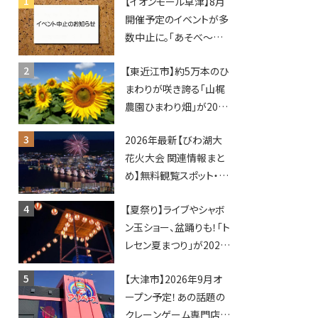
【イオンモール草津】8月
開催予定のイベントが多
数中止に。「あそべ〜る
水族館」や仮面ライダー
【東近江市】約5万本のひ
ショーなど
まわりが咲き誇る「山梶
農園ひまわり畑」が2026
年もオープン♪フォトス
2026年最新【びわ湖大
ポットやキッチンカーも
花火大会 関連情報まと
登場！何度も入園できる
め】無料観覧スポット・同
フリーパスも販売★
日開催イベント・グルメマ
【夏祭り】ライブやシャボ
ップ・交通規制に近隣施
ン玉ショー、盆踊りも！「ト
設の駐車場情報なども
レセン夏まつり」が2026
要チェック★
年も開催されます！
【大津市】2026年9月オ
ープン予定！あの話題の
クレーンゲーム専門店