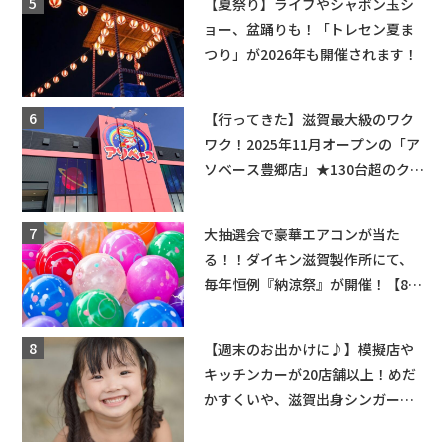
【夏祭り】ライブやシャボン玉シ
ョー、盆踊りも！「トレセン夏ま
つり」が2026年も開催されます！
【行ってきた】滋賀最大級のワク
ワク！2025年11月オープンの「ア
ソベース豊郷店」★130台超のクレ
ーンゲームで青果や日用品までゲ
ットできる新スポット！
大抽選会で豪華エアコンが当た
る！！ダイキン滋賀製作所にて、
毎年恒例『納涼祭』が開催！【8月
2日】
【週末のお出かけに♪】模擬店や
キッチンカーが20店舗以上！めだ
かすくいや、滋賀出身シンガーソ
ングライターによるライブなど。