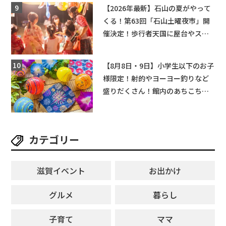
【和邇ふれあい夏祭り】
【2026年最新】石山の夏がやって
くる！第63回「石山土曜夜市」開
催決定！歩行者天国に屋台やステ
ージが勢揃い【7月18日・25日・8
月1日】大津市
【8月8日・9日】小学生以下のお子
様限定！射的やヨーヨー釣りなど
盛りだくさん！館内のあちこちに
ちびっこ縁日開催♪【モリーブ】
カテゴリー
滋賀イベント
お出かけ
グルメ
暮らし
子育て
ママ