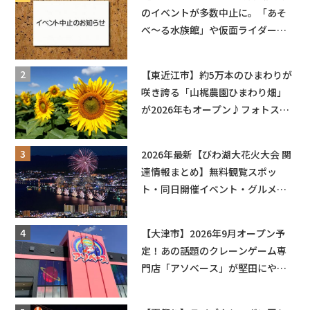
のイベントが多数中止に。「あそ
べ〜る水族館」や仮面ライダーシ
ョーなど
【東近江市】約5万本のひまわりが
咲き誇る「山梶農園ひまわり畑」
が2026年もオープン♪フォトスポ
ットやキッチンカーも登場！何度
も入園できるフリーパスも販売★
2026年最新【びわ湖大花火大会 関
連情報まとめ】無料観覧スポッ
ト・同日開催イベント・グルメマ
ップ・交通規制に近隣施設の駐車
場情報なども要チェック★
【大津市】2026年9月オープン予
定！あの話題のクレーンゲーム専
門店「アソベース」が堅田にやっ
てくる！豊郷店に続く滋賀2店舗目
★