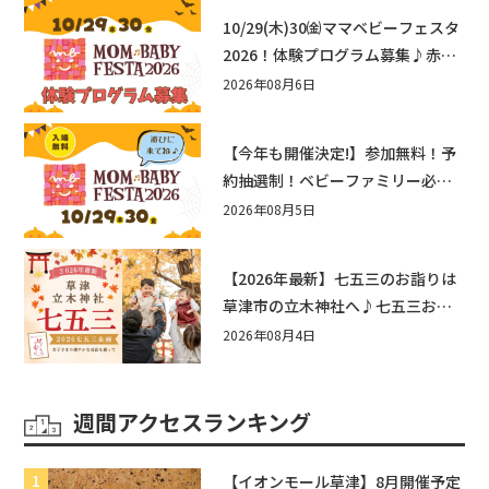
10/29(木)30㈮ママベビーフェスタ
2026！体験プログラム募集♪赤ち
ゃん向けイベントに出演しません
2026年08月6日
か？
【今年も開催決定!】参加無料！予
約抽選制！ベビーファミリー必見
☆入場無料☆10/29(木)30(金)ママ
2026年08月5日
ベビーフェスタ2026！親子で楽し
もう♪inピエリ守山
【2026年最新】七五三のお詣りは
草津市の立木神社へ♪七五三お祝
い企画をご紹介！
2026年08月4日
週間アクセスランキング
【イオンモール草津】8月開催予定