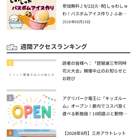
近江八幡
参加無料♪9/22(火･祝)しゅわしゅ
わ！バスボムアイス作り♪ふあふ
あ遊具もあるよ！in近江八幡
2026年08月10日
週間アクセスランキング
読者の皆様へ：「琵琶湖三市同時
花火大会」開催中止のお知らせと
お詫び
アグリパーク竜王に「キッズルー
ム」オープン！屋内でコスパ良く
遊べる新施設！10回遊ぶと動物触
れ合いが無料に★
【2026年8月】三井アウトレット