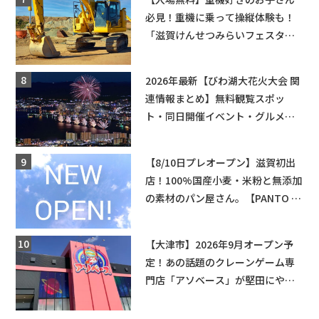
必見！重機に乗って操縦体験も！
「滋賀けんせつみらいフェスタ
2026」【野洲市】滋賀県希望が丘
文化公園にて 開催【10月17日】
2026年最新【びわ湖大花火大会 関
連情報まとめ】無料観覧スポッ
ト・同日開催イベント・グルメマ
ップ・交通規制に近隣施設の駐車
場情報なども要チェック★
【8/10日プレオープン】滋賀初出
店！100%国産小麦・米粉と無添加
の素材のパン屋さん。【PANTO 草
津店】
【大津市】2026年9月オープン予
定！あの話題のクレーンゲーム専
門店「アソベース」が堅田にやっ
てくる！豊郷店に続く滋賀2店舗目
★