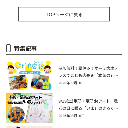
TOPページに戻る
特集記事
参加無料！夏休み！オーミ大津テ
ラスでこども店長★「本気の」お
店屋さんごっこ8/22(土)開催！&ワ
2026年08月10日
ークショップも♪
9/19(土)手形・足形deアート！敬
老の日に贈る「いま」のきろく♪
他にもふあふあ遊具などお楽しみ
2026年08月10日
がいっぱいのシルバーウィークin