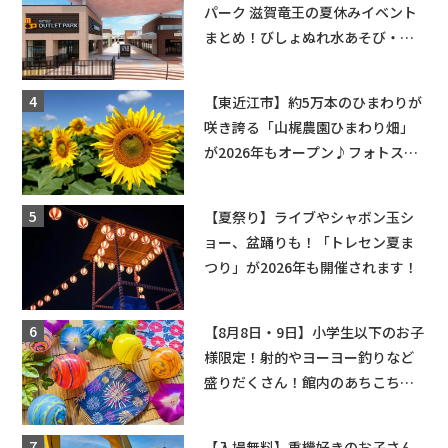
パーク 滋賀竜王の夏休みイベント
まとめ！びしょぬれ水あそび・激
辛グルメ・フォトコンテストまで
盛りだくさん！
【東近江市】約5万本のひまわりが
咲き誇る「山梶農園ひまわり畑」
が2026年もオープン♪フォトスポ
ットやキッチンカーも登場！何度
も入園できるフリーパスも販売★
【夏祭り】ライブやシャボン玉シ
ョー、盆踊りも！「トレセン夏ま
つり」が2026年も開催されます！
【8月8日・9日】小学生以下のお子
様限定！射的やヨーヨー釣りなど
盛りだくさん！館内のあちこちに
ちびっこ縁日開催♪【モリーブ】
【入場無料】重機好きのお子さん