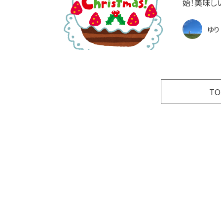
始！美味し
ゆり
T