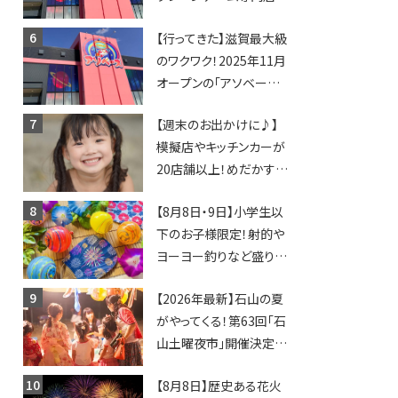
「アソベース」が堅田にや
【行ってきた】滋賀最大級
ってくる！豊郷店に続く滋
のワクワク！2025年11月
賀2店舗目★
オープンの「アソベース
豊郷店」★130台超のク
【週末のお出かけに♪】
レーンゲームで青果や日
模擬店やキッチンカーが
用品までゲットできる新
20店舗以上！めだかすく
スポット！
いや、滋賀出身シンガー
【8月8日・9日】小学生以
ソングライターによるライ
下のお子様限定！射的や
ブなど。【和邇ふれあい夏
ヨーヨー釣りなど盛りだ
祭り】
くさん！館内のあちこちに
【2026年最新】石山の夏
ちびっこ縁日開催♪【モリ
がやってくる！第63回「石
ーブ】
山土曜夜市」開催決定！
歩行者天国に屋台やステ
【8月8日】歴史ある花火
ージが勢揃い【7月18日・