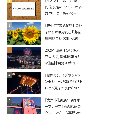
【イオンモール草津】8月
開催予定のイベントが多
数中止に。「あそべ〜る
水族館」や仮面ライダー
【東近江市】約5万本のひ
ショーなど
まわりが咲き誇る「山梶
農園ひまわり畑」が2026
年もオープン♪フォトス
2026年最新【びわ湖大
ポットやキッチンカーも
花火大会 関連情報まと
登場！何度も入園できる
め】無料観覧スポット・同
フリーパスも販売★
日開催イベント・グルメマ
【夏祭り】ライブやシャボ
ップ・交通規制に近隣施
ン玉ショー、盆踊りも！「ト
設の駐車場情報なども
レセン夏まつり」が2026
要チェック★
年も開催されます！
【大津市】2026年9月オ
ープン予定！あの話題の
クレーンゲーム専門店