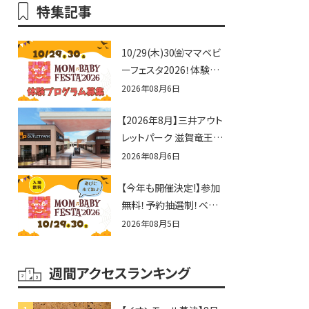
特集記事
10/29(木)30㈮ママベビ
ーフェスタ2026！体験プ
ログラム募集♪赤ちゃん
2026年08月6日
向けイベントに出演しま
【2026年8月】三井アウト
せんか？
レットパーク 滋賀竜王の
夏休みイベントまとめ！
2026年08月6日
びしょぬれ水あそび・激
【今年も開催決定!】参加
辛グルメ・フォトコンテス
無料！予約抽選制！ベビ
トまで盛りだくさん！
ーファミリー必見☆入場
2026年08月5日
無料☆10/29(木)30(金)
ママベビーフェスタ
週間アクセスランキング
2026！親子で楽しもう
♪inピエリ守山