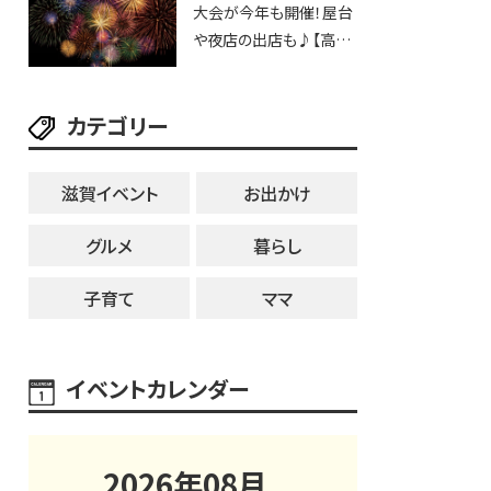
大会が今年も開催！屋台
25日・8月1日】大津市
や夜店の出店も♪【高宮
納涼花火大会】
カテゴリー
滋賀イベント
お出かけ
グルメ
暮らし
子育て
ママ
イベントカレンダー
2026
年
08
月