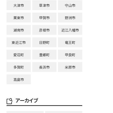
大津市
草津市
守山市
栗東市
甲賀市
野洲市
湖南市
彦根市
近江八幡市
東近江市
日野町
竜王町
愛荘町
豊郷町
甲良町
多賀町
長浜市
米原市
高島市
アーカイブ