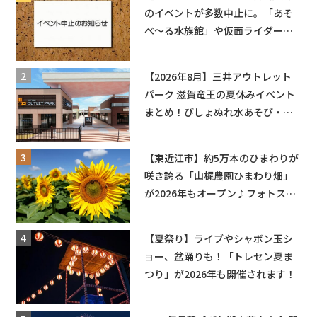
のイベントが多数中止に。「あそ
べ〜る水族館」や仮面ライダーシ
ョーなど
【2026年8月】三井アウトレット
パーク 滋賀竜王の夏休みイベント
まとめ！びしょぬれ水あそび・激
辛グルメ・フォトコンテストまで
盛りだくさん！
【東近江市】約5万本のひまわりが
咲き誇る「山梶農園ひまわり畑」
が2026年もオープン♪フォトスポ
ットやキッチンカーも登場！何度
も入園できるフリーパスも販売★
【夏祭り】ライブやシャボン玉シ
ョー、盆踊りも！「トレセン夏ま
つり」が2026年も開催されます！