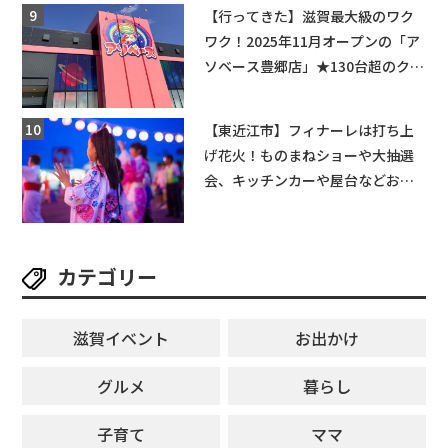
★
【行ってきた】滋賀最大級のワク
ワク！2025年11月オープンの「ア
ソベース豊郷店」★130台超のクレ
ーンゲームで青果や日用品までゲ
ットできる新スポット！
【東近江市】フィナーレは打ち上
げ花火！ものまねショーや大抽選
会、キッチンカーや屋台などお楽
しみ満載★「ことう夏まつり こと
ぼん2026」がひばり公園で開催！
【8月8日】
カテゴリー
滋賀イベント
お出かけ
グルメ
暮らし
子育て
ママ