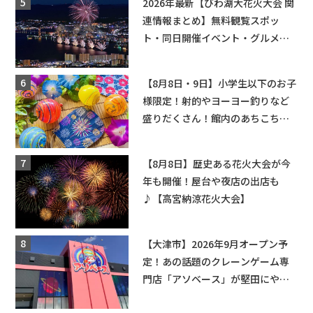
2026年最新【びわ湖大花火大会 関
連情報まとめ】無料観覧スポッ
ト・同日開催イベント・グルメマ
ップ・交通規制に近隣施設の駐車
場情報なども要チェック★
【8月8日・9日】小学生以下のお子
様限定！射的やヨーヨー釣りなど
盛りだくさん！館内のあちこちに
ちびっこ縁日開催♪【モリーブ】
【8月8日】歴史ある花火大会が今
年も開催！屋台や夜店の出店も
♪【高宮納涼花火大会】
【大津市】2026年9月オープン予
定！あの話題のクレーンゲーム専
門店「アソベース」が堅田にやっ
てくる！豊郷店に続く滋賀2店舗目