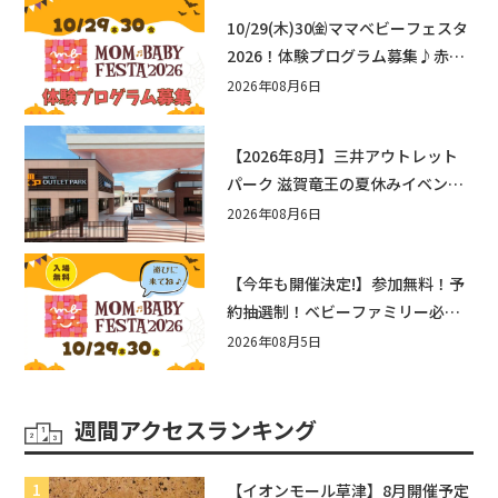
10/29(木)30㈮ママベビーフェスタ
2026！体験プログラム募集♪赤ち
ゃん向けイベントに出演しません
2026年08月6日
か？
【2026年8月】三井アウトレット
パーク 滋賀竜王の夏休みイベント
まとめ！びしょぬれ水あそび・激
2026年08月6日
辛グルメ・フォトコンテストまで
盛りだくさん！
【今年も開催決定!】参加無料！予
約抽選制！ベビーファミリー必見
☆入場無料☆10/29(木)30(金)ママ
2026年08月5日
ベビーフェスタ2026！親子で楽し
もう♪inピエリ守山
週間アクセスランキング
【イオンモール草津】8月開催予定