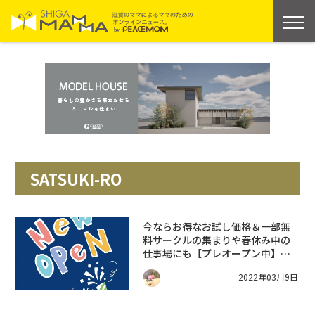
SATSUKI-RO
今ならお得なお試し価格＆一部無
料
サークルの集まりや春休み中の
仕事場にも【プレオープン中】夢
をかなえる古民家 SATSUKI-
2022年03月9日
RO【八日市】