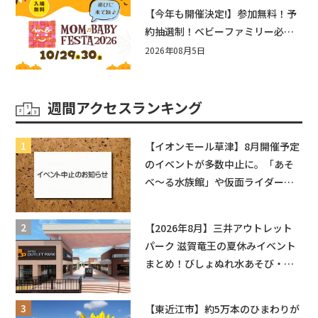
盛りだくさん！
【今年も開催決定!】参加無料！予
約抽選制！ベビーファミリー必見
☆入場無料☆10/29(木)30(金)ママ
2026年08月5日
ベビーフェスタ2026！親子で楽し
もう♪inピエリ守山
週間アクセスランキング
【イオンモール草津】8月開催予定
のイベントが多数中止に。「あそ
べ〜る水族館」や仮面ライダーシ
ョーなど
【2026年8月】三井アウトレット
パーク 滋賀竜王の夏休みイベント
まとめ！びしょぬれ水あそび・激
辛グルメ・フォトコンテストまで
盛りだくさん！
【東近江市】約5万本のひまわりが