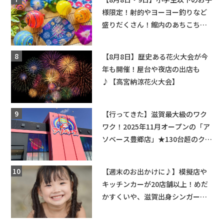
様限定！射的やヨーヨー釣りなど
盛りだくさん！館内のあちこちに
ちびっこ縁日開催♪【モリーブ】
【8月8日】歴史ある花火大会が今
年も開催！屋台や夜店の出店も
♪【高宮納涼花火大会】
【行ってきた】滋賀最大級のワク
ワク！2025年11月オープンの「ア
ソベース豊郷店」★130台超のクレ
ーンゲームで青果や日用品までゲ
ットできる新スポット！
【週末のお出かけに♪】模擬店や
キッチンカーが20店舗以上！めだ
かすくいや、滋賀出身シンガーソ
ングライターによるライブなど。
【和邇ふれあい夏祭り】