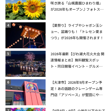
咲き誇る「山梶農園ひまわり畑」
が2026年もオープン♪フォトスポ
ットやキッチンカーも登場！何度
も入園できるフリーパスも販売★
【夏祭り】ライブやシャボン玉シ
ョー、盆踊りも！「トレセン夏ま
つり」が2026年も開催されます！
2026年最新【びわ湖大花火大会 関
連情報まとめ】無料観覧スポッ
ト・同日開催イベント・グルメマ
ップ・交通規制に近隣施設の駐車
場情報なども要チェック★
【大津市】2026年9月オープン予
定！あの話題のクレーンゲーム専
門店「アソベース」が堅田にやっ
てくる！豊郷店に続く滋賀2店舗目
★
【8月8日・9日】小学生以下のお子