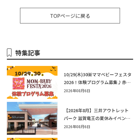
TOPページに戻る
特集記事
10/29(木)30㈮ママベビーフェスタ
2026！体験プログラム募集♪赤ち
ゃん向けイベントに出演しません
2026年08月6日
か？
【2026年8月】三井アウトレット
パーク 滋賀竜王の夏休みイベント
まとめ！びしょぬれ水あそび・激
2026年08月6日
辛グルメ・フォトコンテストまで