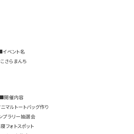
■イベント名
おこさらまんち
■開催内容
アニマルトートバッグ作り
タンプラリー抽選会
昼寝フォトスポット