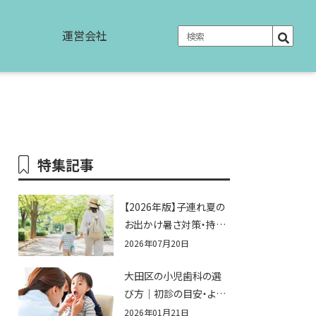
運営会社
特集記事
【2026年版】子連れ夏の
お出かけ暑さ対策・持ち
物完全ガイド｜水遊び・
2026年07月20日
公園・夏祭りで本当に役
大田区の小児歯科の選
立つおすすめグッズ15選
び方｜初診の目安・よく
ある不安まとめ
2026年01月21日