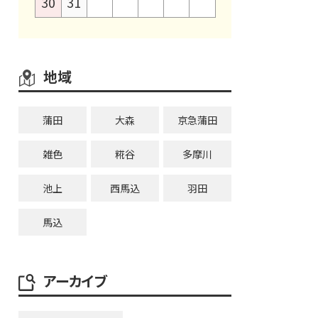
30
31
地域
蒲田
大森
京急蒲田
雑色
糀谷
多摩川
池上
西馬込
羽田
馬込
アーカイブ