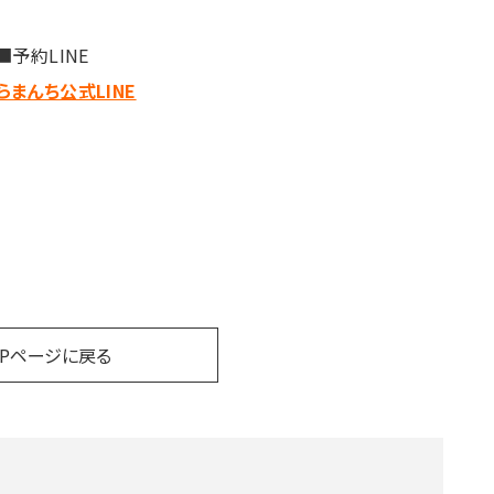
■予約LINE
らまんち公式LINE
OPページに戻る