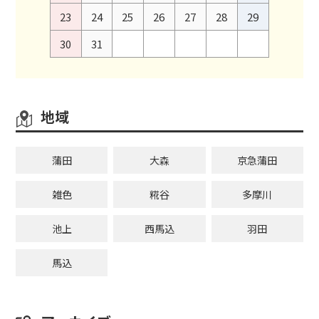
23
24
25
26
27
28
29
30
31
地域
蒲田
大森
京急蒲田
雑色
糀谷
多摩川
池上
西馬込
羽田
馬込