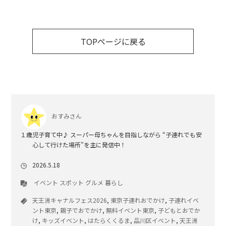
TOPページに戻る
おすみさん
１歳児子育て中♪ スーパー母ちゃんを目指しながら “子連れでも安
心して行けた場所”を主に発信中！
2026.5.18
イベント
スポット
グルメ
暮らし
天王洲キャナルフェス2026
,
東京子連れおでかけ
,
子連れイベ
ント東京
,
親子でおでかけ
,
無料イベント東京
,
子どもとおでか
け
,
キッズイベント
,
はたらくくるま
,
品川区イベント
,
天王洲