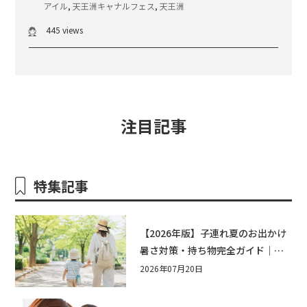
アイル
,
天王洲キャナルフェス
,
天王洲
445 views
注目記事
特集記事
【2026年版】子連れ夏のお出かけ
暑さ対策・持ち物完全ガイド｜水
遊び・公園・夏祭りで本当に役立
2026年07月20日
つおすすめグッズ15選