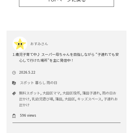
おすみさん
１歳児子育て中♪ スーパー母ちゃんを目指しながら “子連れでも安
心して行けた場所”を主に発信中！
2026.5.22
スポット
暮らし
雨の日
無料スポット
,
大田区ママ
,
大田区役所
,
蒲田子連れ
,
雨の日お
出かけ
,
乳幼児遊び場
,
蒲田
,
大田区
,
キッズスペース
,
子連れお
出かけ
596 views