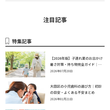
注目記事
特集記事
【2026年版】子連れ夏のお出かけ
暑さ対策・持ち物完全ガイド｜水
遊び・公園・夏祭りで本当に役立
2026年07月20日
つおすすめグッズ15選
大田区の小児歯科の選び方｜初診
の目安・よくある不安まとめ
2026年01月21日