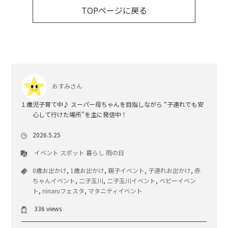
TOPページに戻る
おすみさん
１歳児子育て中♪ スーパー母ちゃんを目指しながら “子連れでも安
心して行けた場所”を主に発信中！
2026.5.25
イベント
スポット
暮らし
雨の日
0歳お出かけ
,
1歳お出かけ
,
親子イベント
,
子連れお出かけ
,
赤
ちゃんイベント
,
二子玉川
,
二子玉川イベント
,
ベビーイベン
ト
,
ninaruフェスタ
,
マタニティイベント
336 views