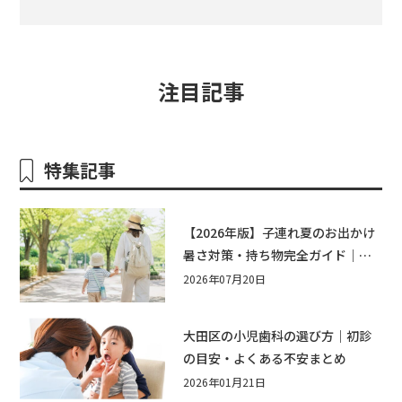
注目記事
特集記事
【2026年版】子連れ夏のお出かけ
暑さ対策・持ち物完全ガイド｜水
遊び・公園・夏祭りで本当に役立
2026年07月20日
つおすすめグッズ15選
大田区の小児歯科の選び方｜初診
の目安・よくある不安まとめ
2026年01月21日