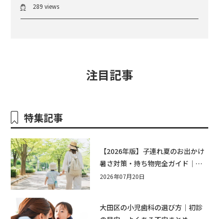
289 views
注目記事
特集記事
【2026年版】子連れ夏のお出かけ
暑さ対策・持ち物完全ガイド｜水
遊び・公園・夏祭りで本当に役立
2026年07月20日
つおすすめグッズ15選
大田区の小児歯科の選び方｜初診