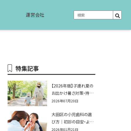
運営会社
特集記事
【2026年版】子連れ夏の
お出かけ暑さ対策・持ち
物完全ガイド｜水遊び・
2026年07月20日
公園・夏祭りで本当に役
大田区の小児歯科の選
立つおすすめグッズ15選
び方｜初診の目安・よく
ある不安まとめ
2026年01月21日