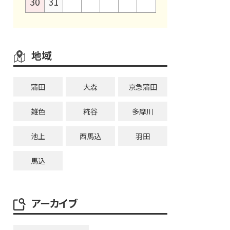
30
31
地域
蒲田
大森
京急蒲田
雑色
糀谷
多摩川
池上
西馬込
羽田
馬込
アーカイブ