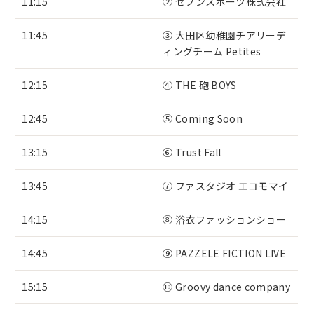
11:15
② セブンスポーツ株式会社
11:45
③ 大田区幼稚園チアリーデ
ィングチーム Petites
12:15
④ THE 砲 BOYS
12:45
⑤ Coming Soon
13:15
⑥ Trust Fall
13:45
⑦ ファスタジオ エコモマイ
14:15
⑧ 浴衣ファッションショー
14:45
⑨ PAZZELE FICTION LIVE
15:15
⑩ Groovy dance company