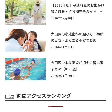
【2026年版】子連れ夏のお出かけ
暑さ対策・持ち物完全ガイド｜水
遊び・公園・夏祭りで本当に役立
2026年07月20日
つおすすめグッズ15選
大田区の小児歯科の選び方｜初診
の目安・よくある不安まとめ
2026年01月21日
大田区で未就学児が通える習い事
まとめ（0〜6歳）
2026年01月19日
週間アクセスランキング