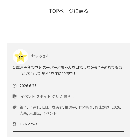
TOPページに戻る
おすみさん
１歳児子育て中♪ スーパー母ちゃんを目指しながら “子連れでも安
心して行けた場所”を主に発信中！
2026.6.27
イベント
スポット
グルメ
暮らし
親子
,
子連れ
,
山王
,
商店街
,
抽選会
,
七夕祭り
,
お出かけ
,
2026
,
大森
,
大田区
,
イベント
826 views