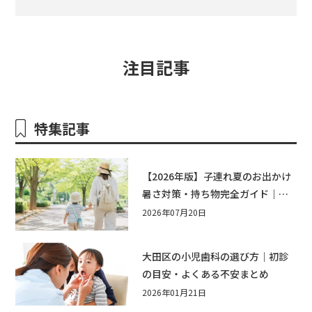
注目記事
特集記事
【2026年版】子連れ夏のお出かけ
暑さ対策・持ち物完全ガイド｜水
遊び・公園・夏祭りで本当に役立
2026年07月20日
つおすすめグッズ15選
大田区の小児歯科の選び方｜初診
の目安・よくある不安まとめ
2026年01月21日