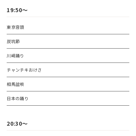
19:50～
東京音頭
炭坑節
川崎踊り
チャンチキおけさ
相馬盆唄
日本の踊り
20:30～