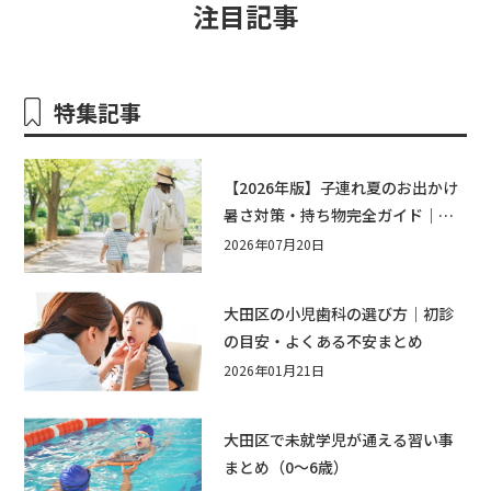
注目記事
特集記事
【2026年版】子連れ夏のお出かけ
暑さ対策・持ち物完全ガイド｜水
遊び・公園・夏祭りで本当に役立
2026年07月20日
つおすすめグッズ15選
大田区の小児歯科の選び方｜初診
の目安・よくある不安まとめ
2026年01月21日
大田区で未就学児が通える習い事
まとめ（0〜6歳）