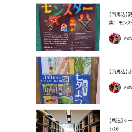
【西馬込】夏休
集！「モンス
西馬
西馬
【馬込】シ
5/16