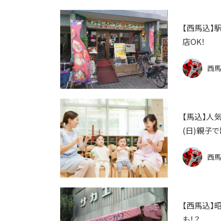
【西馬込】
店OK！
西馬
【馬込】人気
(日)親子
西馬
【西馬込】
も！？