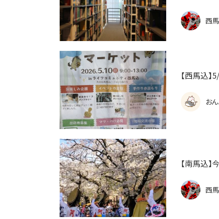
西馬
【西馬込】5
おん
【南馬込】
西馬