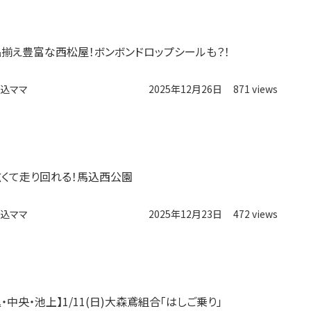
品揃え豊富な西松屋！ボンボンドロップシールも？！
込ママ
2025年12月26日
871 views
広くて走り回れる！馬込西公園
込ママ
2025年12月23日
472 views
・中央・池上】1/11(日)大森鳶組合「はしご乗り」