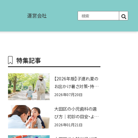
運営会社
特集記事
【2026年版】子連れ夏の
お出かけ暑さ対策・持ち
物完全ガイド｜水遊び・
2026年07月20日
公園・夏祭りで本当に役
大田区の小児歯科の選
立つおすすめグッズ15選
び方｜初診の目安・よく
ある不安まとめ
2026年01月21日