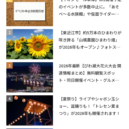
のイベントが多数中止に。「あそ
べ〜る水族館」や仮面ライダーシ
ョーなど
【東近江市】約5万本のひまわりが
咲き誇る「山梶農園ひまわり畑」
が2026年もオープン♪フォトスポ
ットやキッチンカーも登場！何度
も入園できるフリーパスも販売★
2026年最新【びわ湖大花火大会 関
連情報まとめ】無料観覧スポッ
ト・同日開催イベント・グルメマ
ップ・交通規制に近隣施設の駐車
場情報なども要チェック★
【夏祭り】ライブやシャボン玉シ
ョー、盆踊りも！「トレセン夏ま
つり」が2026年も開催されます！