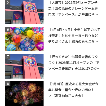
【大津市】2026年9月オープン予
定！あの話題のクレーンゲーム専
門店「アソベース」が堅田にやっ
てくる！豊郷店に続く滋賀2店舗目
★
【8月8日・9日】小学生以下のお子
様限定！射的やヨーヨー釣りなど
盛りだくさん！館内のあちこちに
ちびっこ縁日開催♪【モリーブ】
【行ってきた】滋賀最大級のワク
ワク！2025年11月オープンの「ア
ソベース豊郷店」★130台超のクレ
ーンゲームで青果や日用品までゲ
ットできる新スポット！
【8月8日】歴史ある花火大会が今
年も開催！屋台や夜店の出店も
♪【高宮納涼花火大会】