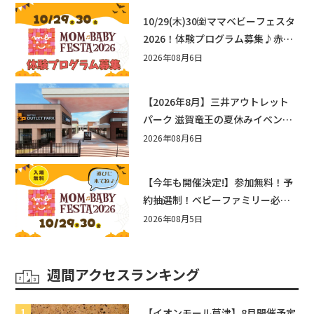
10/29(木)30㈮ママベビーフェスタ
2026！体験プログラム募集♪赤ち
ゃん向けイベントに出演しません
2026年08月6日
か？
【2026年8月】三井アウトレット
パーク 滋賀竜王の夏休みイベント
まとめ！びしょぬれ水あそび・激
2026年08月6日
辛グルメ・フォトコンテストまで
盛りだくさん！
【今年も開催決定!】参加無料！予
約抽選制！ベビーファミリー必見
☆入場無料☆10/29(木)30(金)ママ
2026年08月5日
ベビーフェスタ2026！親子で楽し
もう♪inピエリ守山
週間アクセスランキング
【イオンモール草津】8月開催予定