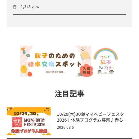
1,345 view
注目記事
10/29(木)30㈮ママベビーフェスタ
2026！体験プログラム募集♪赤ちゃ
ん向けイベントに出演しませんか？
2026.08.6