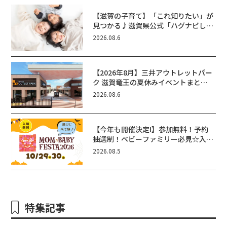
【滋賀の子育て】「これ知りたい」が
見つかる♪滋賀県公式「ハグナビし
が」使ってる？おでかけ・制度・子育
2026.08.6
てのお役立ち情報が満載！
【2026年8月】三井アウトレットパー
ク 滋賀竜王の夏休みイベントまと
め！びしょぬれ水あそび・激辛グル
2026.08.6
メ・フォトコンテストまで盛りだくさ
ん！
【今年も開催決定!】参加無料！予約
抽選制！ベビーファミリー必見☆入場
無料☆10/29(木)30(金)ママベビーフ
2026.08.5
ェスタ2026！親子で楽しもう♪inピ
エリ守山
特集記事