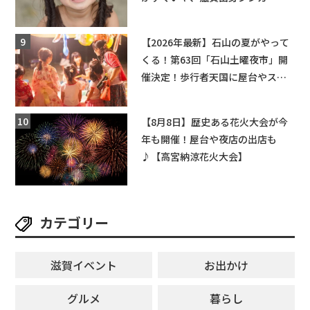
ングライターによるライブなど。
【和邇ふれあい夏祭り】
【2026年最新】石山の夏がやって
くる！第63回「石山土曜夜市」開
催決定！歩行者天国に屋台やステ
ージが勢揃い【7月18日・25日・8
月1日】大津市
【8月8日】歴史ある花火大会が今
年も開催！屋台や夜店の出店も
♪【高宮納涼花火大会】
カテゴリー
滋賀イベント
お出かけ
グルメ
暮らし