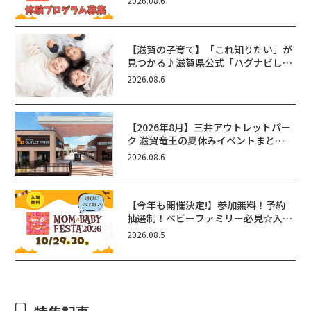
2026.08.6
【滋賀の子育て】「これ知りたい」が
見つかる♪滋賀県公式「ハグナビし
が」使ってる？おでかけ・制度・子育
2026.08.6
てのお役立ち情報が満載！
【2026年8月】三井アウトレットパー
ク 滋賀竜王の夏休みイベントまと
め！びしょぬれ水あそび・激辛グル
2026.08.6
メ・フォトコンテストまで盛りだくさ
ん！
【今年も開催決定!】参加無料！予約
抽選制！ベビーファミリー必見☆入場
無料☆10/29(木)30(金)ママベビーフ
2026.08.5
ェスタ2026！親子で楽しもう♪inピ
エリ守山