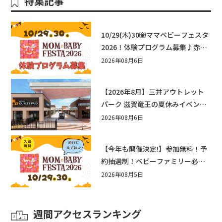
特集記事
10/29(木)30㈮ママベビーフェスタ
2026！体験プログラム募集♪赤ち
ゃん向けイベントに出演しません
2026年08月6日
か？
【2026年8月】三井アウトレット
パーク 滋賀竜王の夏休みイベント
まとめ！びしょぬれ水あそび・激
2026年08月6日
辛グルメ・フォトコンテストまで
盛りだくさん！
【今年も開催決定!】参加無料！予
約抽選制！ベビーファミリー必見
☆入場無料☆10/29(木)30(金)ママ
2026年08月5日
ベビーフェスタ2026！親子で楽し
もう♪inピエリ守山
週間アクセスランキング