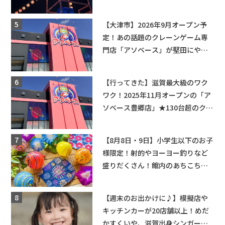
【大津市】2026年9月オープン予
定！あの話題のクレーンゲーム専
門店「アソベース」が堅田にやっ
てくる！豊郷店に続く滋賀2店舗目
★
【行ってきた】滋賀最大級のワク
ワク！2025年11月オープンの「ア
ソベース豊郷店」★130台超のクレ
ーンゲームで青果や日用品までゲ
ットできる新スポット！
【8月8日・9日】小学生以下のお子
様限定！射的やヨーヨー釣りなど
盛りだくさん！館内のあちこちに
ちびっこ縁日開催♪【モリーブ】
【週末のお出かけに♪】模擬店や
キッチンカーが20店舗以上！めだ
かすくいや、滋賀出身シンガーソ