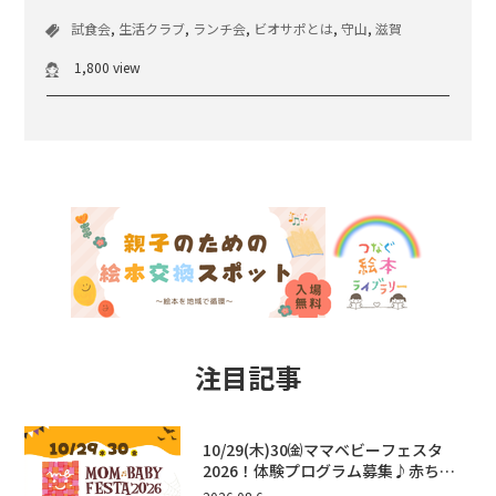
試食会
,
生活クラブ
,
ランチ会
,
ビオサポとは
,
守山
,
滋賀
1,800 view
注目記事
10/29(木)30㈮ママベビーフェスタ
2026！体験プログラム募集♪赤ちゃ
ん向けイベントに出演しませんか？