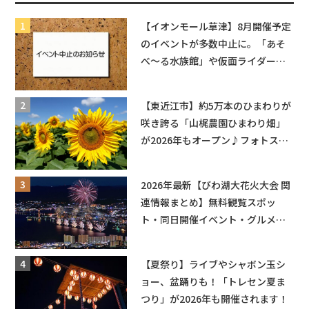
【イオンモール草津】8月開催予定
のイベントが多数中止に。「あそ
べ〜る水族館」や仮面ライダーシ
ョーなど
【東近江市】約5万本のひまわりが
咲き誇る「山梶農園ひまわり畑」
が2026年もオープン♪フォトスポ
ットやキッチンカーも登場！何度
も入園できるフリーパスも販売★
2026年最新【びわ湖大花火大会 関
連情報まとめ】無料観覧スポッ
ト・同日開催イベント・グルメマ
ップ・交通規制に近隣施設の駐車
場情報なども要チェック★
【夏祭り】ライブやシャボン玉シ
ョー、盆踊りも！「トレセン夏ま
つり」が2026年も開催されます！