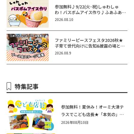
参加無料♪9/22(火･祝)しゅわしゅ
わ！バスボムアイス作り♪ふあふあ遊
具もあるよ！in近江八幡
2026.08.10
ファミリーピースフェスタ2026秋★
子育て世代向けに告知&披露の場とし
て♪ステージ又はブース出店しません
2026.08.9
か？
特集記事
参加無料！夏休み！オーミ大津テ
ラスでこども店長★「本気の」お
店屋さんごっこ8/22(土)開催！&ワ
2026年08月10日
ークショップも♪