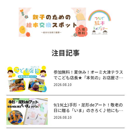
注目記事
参加無料！夏休み！オーミ大津テラス
でこども店長★「本気の」お店屋さん
ごっこ8/22(土)開催！&ワークショッ
2026.08.10
プも♪
9/19(土)手形・足形deアート！敬老の
日に贈る「いま」のきろく♪他にもふ
あふあ遊具などお楽しみがいっぱいの
2026.08.10
シルバーウィークin近江八幡