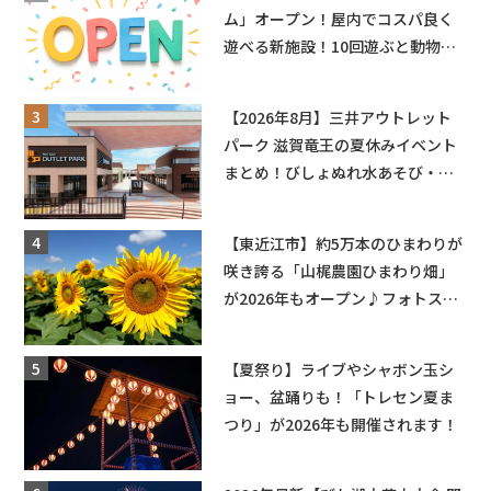
ム」オープン！屋内でコスパ良く
遊べる新施設！10回遊ぶと動物触
れ合いが無料に★
【2026年8月】三井アウトレット
パーク 滋賀竜王の夏休みイベント
まとめ！びしょぬれ水あそび・激
辛グルメ・フォトコンテストまで
盛りだくさん！
【東近江市】約5万本のひまわりが
咲き誇る「山梶農園ひまわり畑」
が2026年もオープン♪フォトスポ
ットやキッチンカーも登場！何度
も入園できるフリーパスも販売★
【夏祭り】ライブやシャボン玉シ
ョー、盆踊りも！「トレセン夏ま
つり」が2026年も開催されます！