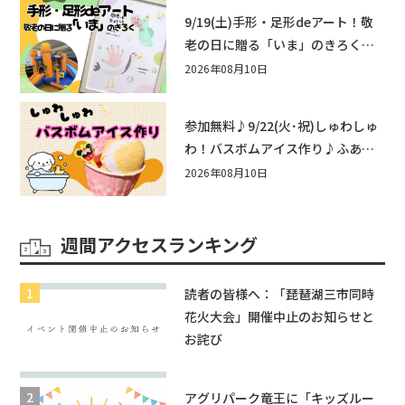
9/19(土)手形・足形deアート！敬
老の日に贈る「いま」のきろく♪
他にもふあふあ遊具などお楽しみ
2026年08月10日
がいっぱいのシルバーウィークin
近江八幡
参加無料♪9/22(火･祝)しゅわしゅ
わ！バスボムアイス作り♪ふあふ
あ遊具もあるよ！in近江八幡
2026年08月10日
週間アクセスランキング
読者の皆様へ：「琵琶湖三市同時
花火大会」開催中止のお知らせと
お詫び
アグリパーク竜王に「キッズルー