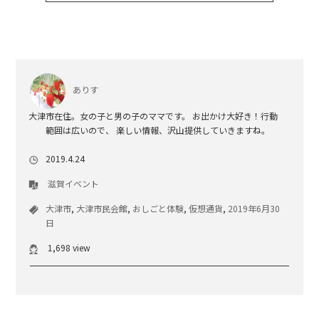
ありす
大津市在住。女の子と男の子のママです。 お出かけ大好き！行動
範囲は広いので、 楽しい情報、沢山提供していきますね。
2019.4.24
滋賀イベント
大津市
,
大津市民会館
,
おしごと体験
,
仮想通貨
,
2019年6月30
日
1,698 view