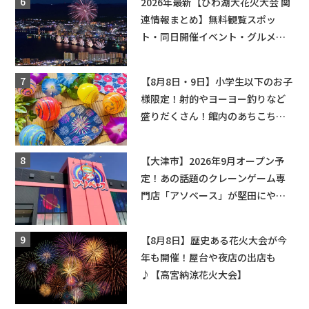
2026年最新【びわ湖大花火大会 関
連情報まとめ】無料観覧スポッ
ト・同日開催イベント・グルメマ
ップ・交通規制に近隣施設の駐車
場情報なども要チェック★
【8月8日・9日】小学生以下のお子
様限定！射的やヨーヨー釣りなど
盛りだくさん！館内のあちこちに
ちびっこ縁日開催♪【モリーブ】
【大津市】2026年9月オープン予
定！あの話題のクレーンゲーム専
門店「アソベース」が堅田にやっ
てくる！豊郷店に続く滋賀2店舗目
★
【8月8日】歴史ある花火大会が今
年も開催！屋台や夜店の出店も
♪【高宮納涼花火大会】