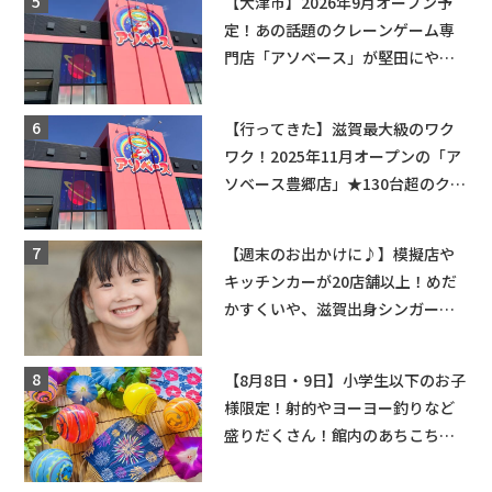
【大津市】2026年9月オープン予
定！あの話題のクレーンゲーム専
門店「アソベース」が堅田にやっ
てくる！豊郷店に続く滋賀2店舗目
★
【行ってきた】滋賀最大級のワク
ワク！2025年11月オープンの「ア
ソベース豊郷店」★130台超のクレ
ーンゲームで青果や日用品までゲ
ットできる新スポット！
【週末のお出かけに♪】模擬店や
キッチンカーが20店舗以上！めだ
かすくいや、滋賀出身シンガーソ
ングライターによるライブなど。
【和邇ふれあい夏祭り】
【8月8日・9日】小学生以下のお子
様限定！射的やヨーヨー釣りなど
盛りだくさん！館内のあちこちに
ちびっこ縁日開催♪【モリーブ】