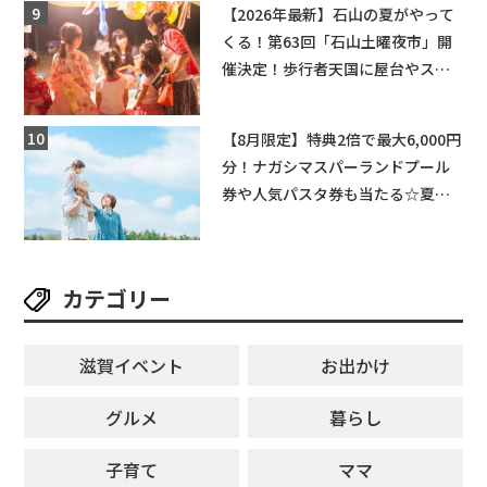
【2026年最新】石山の夏がやって
くる！第63回「石山土曜夜市」開
催決定！歩行者天国に屋台やステ
ージが勢揃い【7月18日・25日・8
月1日】大津市
【8月限定】特典2倍で最大6,000円
分！ナガシマスパーランドプール
券や人気パスタ券も当たる☆夏休
みは「ハウスセレクション彦根」
へGO！
カテゴリー
滋賀イベント
お出かけ
グルメ
暮らし
子育て
ママ