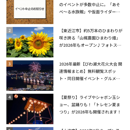
のイベントが多数中止に。「あそ
べ〜る水族館」や仮面ライダーシ
ョーなど
【東近江市】約5万本のひまわりが
咲き誇る「山梶農園ひまわり畑」
が2026年もオープン♪フォトスポ
ットやキッチンカーも登場！何度
も入園できるフリーパスも販売★
2026年最新【びわ湖大花火大会 関
連情報まとめ】無料観覧スポッ
ト・同日開催イベント・グルメマ
ップ・交通規制に近隣施設の駐車
場情報なども要チェック★
【夏祭り】ライブやシャボン玉シ
ョー、盆踊りも！「トレセン夏ま
つり」が2026年も開催されます！