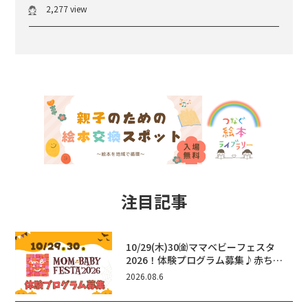
2,277 view
注目記事
10/29(木)30㈮ママベビーフェスタ
2026！体験プログラム募集♪赤ちゃ
ん向けイベントに出演しませんか？
2026.08.6