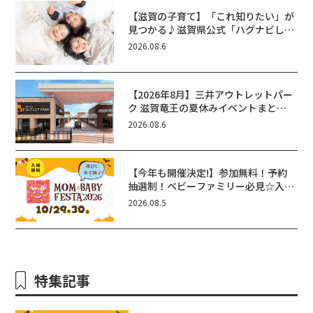
【滋賀の子育て】「これ知りたい」が
見つかる♪滋賀県公式「ハグナビし
が」使ってる？おでかけ・制度・子育
2026.08.6
てのお役立ち情報が満載！
【2026年8月】三井アウトレットパー
ク 滋賀竜王の夏休みイベントまと
め！びしょぬれ水あそび・激辛グル
2026.08.6
メ・フォトコンテストまで盛りだくさ
ん！
【今年も開催決定!】参加無料！予約
抽選制！ベビーファミリー必見☆入場
無料☆10/29(木)30(金)ママベビーフ
2026.08.5
ェスタ2026！親子で楽しもう♪inピ
エリ守山
特集記事