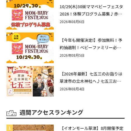
10/29(木)30㈮ママベビーフェスタ
2026！体験プログラム募集♪赤ち
ゃん向けイベントに出演しません
2026年08月6日
か？
【今年も開催決定!】参加無料！予
約抽選制！ベビーファミリー必見
☆入場無料☆10/29(木)30(金)ママ
2026年08月5日
ベビーフェスタ2026！親子で楽し
もう♪inピエリ守山
【2026年最新】七五三のお詣りは
草津市の立木神社へ♪七五三お祝
い企画をご紹介！
2026年08月4日
週間アクセスランキング
【イオンモール草津】8月開催予定