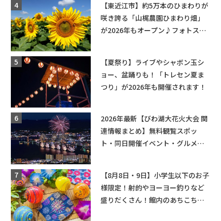
【東近江市】約5万本のひまわりが
咲き誇る「山梶農園ひまわり畑」
が2026年もオープン♪フォトスポ
ットやキッチンカーも登場！何度
も入園できるフリーパスも販売★
【夏祭り】ライブやシャボン玉シ
ョー、盆踊りも！「トレセン夏ま
つり」が2026年も開催されます！
2026年最新【びわ湖大花火大会 関
連情報まとめ】無料観覧スポッ
ト・同日開催イベント・グルメマ
ップ・交通規制に近隣施設の駐車
場情報なども要チェック★
【8月8日・9日】小学生以下のお子
様限定！射的やヨーヨー釣りなど
盛りだくさん！館内のあちこちに
ちびっこ縁日開催♪【モリーブ】