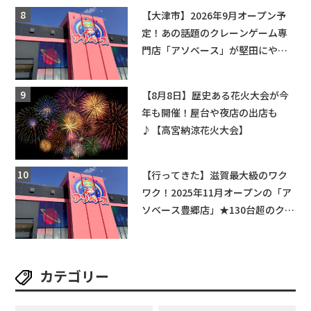
【大津市】2026年9月オープン予
定！あの話題のクレーンゲーム専
門店「アソベース」が堅田にやっ
てくる！豊郷店に続く滋賀2店舗目
★
【8月8日】歴史ある花火大会が今
年も開催！屋台や夜店の出店も
♪【高宮納涼花火大会】
【行ってきた】滋賀最大級のワク
ワク！2025年11月オープンの「ア
ソベース豊郷店」★130台超のクレ
ーンゲームで青果や日用品までゲ
ットできる新スポット！
カテゴリー