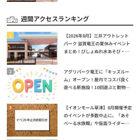
辛グルメ・フォトコンテストまで
盛りだくさん！
週間アクセスランキング
【2026年8月】三井アウトレット
パーク 滋賀竜王の夏休みイベント
まとめ！びしょぬれ水あそび・激
辛グルメ・フォトコンテストまで
盛りだくさん！
アグリパーク竜王に「キッズルー
ム」オープン！屋内でコスパ良く
遊べる新施設！10回遊ぶと動物触
れ合いが無料に★
【イオンモール草津】8月開催予定
のイベントが多数中止に。「あそ
べ〜る水族館」や仮面ライダーシ
ョーなど