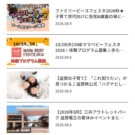
ファミリーピースフェスタ2026秋★
子育て世代向けに告知&披露の場とし
て♪ステージ又はブース出店しません
2026.08.9
か？
10/29(木)30㈮ママベビーフェスタ
2026！体験プログラム募集♪赤ちゃ
ん向けイベントに出演しませんか？
2026.08.6
【滋賀の子育て】「これ知りたい」が
見つかる♪滋賀県公式「ハグナビし
が」使ってる？おでかけ・制度・子育
2026.08.6
てのお役立ち情報が満載！
【2026年8月】三井アウトレットパー
ク 滋賀竜王の夏休みイベントまと
め！びしょぬれ水あそび・激辛グル
2026.08.6
メ・フォトコンテストまで盛りだくさ
ん！