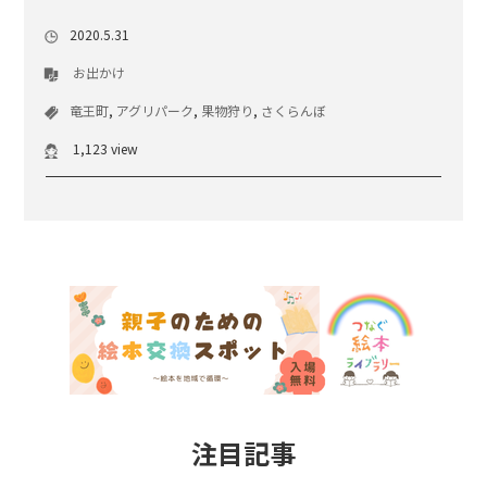
2020.5.31
お出かけ
竜王町
,
アグリパーク
,
果物狩り
,
さくらんぼ
1,123 view
注目記事