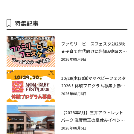
特集記事
ファミリーピースフェスタ2026秋
★子育て世代向けに告知&披露の場
として♪ステージ又はブース出店
2026年08月9日
しませんか？
10/29(木)30㈮ママベビーフェスタ
2026！体験プログラム募集♪赤ち
ゃん向けイベントに出演しません
2026年08月6日
か？
【2026年8月】三井アウトレット
パーク 滋賀竜王の夏休みイベント
まとめ！びしょぬれ水あそび・激
2026年08月6日