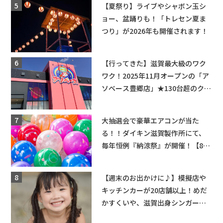
【夏祭り】ライブやシャボン玉シ
ョー、盆踊りも！「トレセン夏ま
つり」が2026年も開催されます！
【行ってきた】滋賀最大級のワク
ワク！2025年11月オープンの「ア
ソベース豊郷店」★130台超のクレ
ーンゲームで青果や日用品までゲ
ットできる新スポット！
大抽選会で豪華エアコンが当た
る！！ダイキン滋賀製作所にて、
毎年恒例『納涼祭』が開催！【8月
2日】
【週末のお出かけに♪】模擬店や
キッチンカーが20店舗以上！めだ
かすくいや、滋賀出身シンガーソ
ングライターによるライブなど。