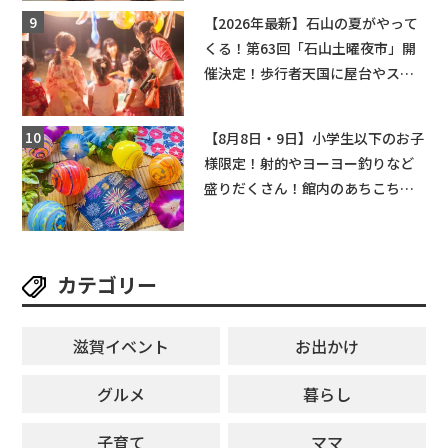
【和邇ふれあい夏祭り】
【2026年最新】石山の夏がやって
くる！第63回「石山土曜夜市」開
催決定！歩行者天国に屋台やステ
ージが勢揃い【7月18日・25日・8
月1日】大津市
【8月8日・9日】小学生以下のお子
様限定！射的やヨーヨー釣りなど
盛りだくさん！館内のあちこちに
ちびっこ縁日開催♪【モリーブ】
カテゴリー
滋賀イベント
お出かけ
グルメ
暮らし
子育て
ママ