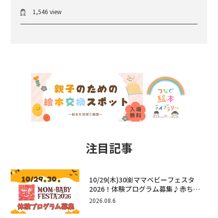
1,546 view
注目記事
10/29(木)30㈮ママベビーフェスタ
2026！体験プログラム募集♪赤ちゃ
ん向けイベントに出演しませんか？
2026.08.6