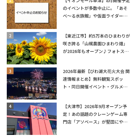
【イオンモール草津】8月開催予定
のイベントが多数中止に。「あそ
べ〜る水族館」や仮面ライダーシ
ョーなど
【東近江市】約5万本のひまわりが
咲き誇る「山梶農園ひまわり畑」
が2026年もオープン♪フォトスポ
ットやキッチンカーも登場！何度
も入園できるフリーパスも販売★
2026年最新【びわ湖大花火大会 関
連情報まとめ】無料観覧スポッ
ト・同日開催イベント・グルメマ
ップ・交通規制に近隣施設の駐車
場情報なども要チェック★
【大津市】2026年9月オープン予
定！あの話題のクレーンゲーム専
門店「アソベース」が堅田にやっ
てくる！豊郷店に続く滋賀2店舗目
★