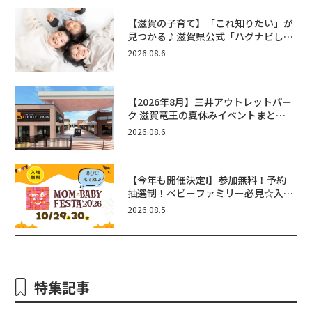
【滋賀の子育て】「これ知りたい」が
見つかる♪滋賀県公式「ハグナビし
が」使ってる？おでかけ・制度・子育
2026.08.6
てのお役立ち情報が満載！
【2026年8月】三井アウトレットパー
ク 滋賀竜王の夏休みイベントまと
め！びしょぬれ水あそび・激辛グル
2026.08.6
メ・フォトコンテストまで盛りだくさ
ん！
【今年も開催決定!】参加無料！予約
抽選制！ベビーファミリー必見☆入場
無料☆10/29(木)30(金)ママベビーフ
2026.08.5
ェスタ2026！親子で楽しもう♪inピ
エリ守山
特集記事