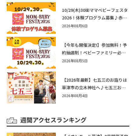
10/29(木)30㈮ママベビーフェスタ
2026！体験プログラム募集♪赤ち
ゃん向けイベントに出演しません
2026年08月6日
か？
【今年も開催決定!】参加無料！予
約抽選制！ベビーファミリー必見
☆入場無料☆10/29(木)30(金)ママ
2026年08月5日
ベビーフェスタ2026！親子で楽し
もう♪inピエリ守山
【2026年最新】七五三のお詣りは
草津市の立木神社へ♪七五三お祝
い企画をご紹介！
2026年08月4日
週間アクセスランキング