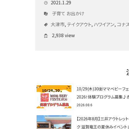
2021.1.29
子育て
お出かけ
大津市
,
テイクアウト
,
ハワイアン
,
コナ
2,938 view
10/29(木)30㈮ママベビーフ
2026！体験プログラム募集♪
ゃん向けイベントに出演しませ
2026.08.6
か？
【2026年8月】三井アウトレッ
ク 滋賀竜王の夏休みイベント