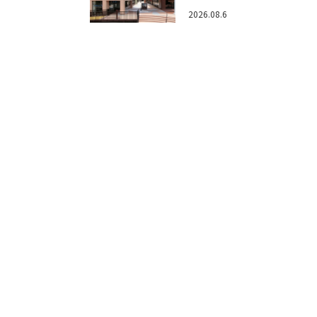
め！びしょぬれ水あそび・激辛
2026.08.6
メ・フォトコンテストまで盛りだ
ん！