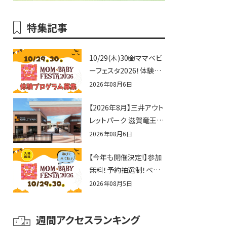
特集記事
10/29(木)30㈮ママベビ
ーフェスタ2026！体験プ
ログラム募集♪赤ちゃん
2026年08月6日
向けイベントに出演しま
【2026年8月】三井アウト
せんか？
レットパーク 滋賀竜王の
夏休みイベントまとめ！
2026年08月6日
びしょぬれ水あそび・激
【今年も開催決定!】参加
辛グルメ・フォトコンテス
無料！予約抽選制！ベビ
トまで盛りだくさん！
ーファミリー必見☆入場
2026年08月5日
無料☆10/29(木)30(金)
ママベビーフェスタ
週間アクセスランキング
2026！親子で楽しもう