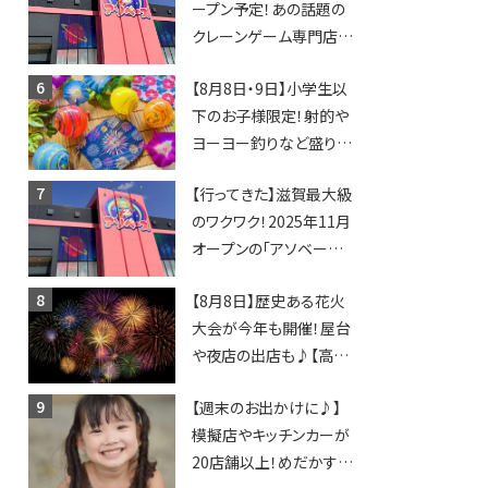
ープン予定！あの話題の
クレーンゲーム専門店
「アソベース」が堅田にや
【8月8日・9日】小学生以
ってくる！豊郷店に続く滋
下のお子様限定！射的や
賀2店舗目★
ヨーヨー釣りなど盛りだ
くさん！館内のあちこちに
【行ってきた】滋賀最大級
ちびっこ縁日開催♪【モリ
のワクワク！2025年11月
ーブ】
オープンの「アソベース
豊郷店」★130台超のク
【8月8日】歴史ある花火
レーンゲームで青果や日
大会が今年も開催！屋台
用品までゲットできる新
や夜店の出店も♪【高宮
スポット！
納涼花火大会】
【週末のお出かけに♪】
模擬店やキッチンカーが
20店舗以上！めだかすく