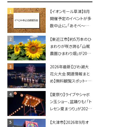
♪inピエリ守山
【イオンモール草津】8月
開催予定のイベントが多
数中止に。「あそべ〜る
水族館」や仮面ライダー
【東近江市】約5万本のひ
ショーなど
まわりが咲き誇る「山梶
農園ひまわり畑」が2026
年もオープン♪フォトス
2026年最新【びわ湖大
ポットやキッチンカーも
花火大会 関連情報まと
登場！何度も入園できる
め】無料観覧スポット・同
フリーパスも販売★
日開催イベント・グルメマ
【夏祭り】ライブやシャボ
ップ・交通規制に近隣施
ン玉ショー、盆踊りも！「ト
設の駐車場情報なども
レセン夏まつり」が2026
要チェック★
年も開催されます！
【大津市】2026年9月オ