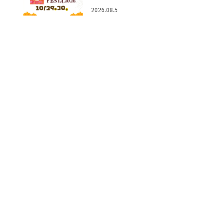
グル
場無料☆10/29(木)30(金)ママベ
2026.08.5
くさ
ビーフェスタ2026！親子で楽しもう
♪inピエリ守山