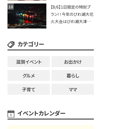
いや、滋賀出身シンガー
【8/6】1日限定の特別プ
ソングライターによるライ
ラン！！今年のびわ湖大花
ブなど。【和邇ふれあい夏
火大会はびわ湖大津プリ
祭り】
ンスホテルで優雅に鑑賞
しよう♪
カテゴリー
滋賀イベント
お出かけ
グルメ
暮らし
子育て
ママ
イベントカレンダー