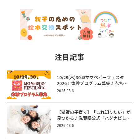
注目記事
10/29(木)30㈮ママベビーフェスタ
2026！体験プログラム募集♪赤ちゃ
ん向けイベントに出演しませんか？
2026.08.6
【滋賀の子育て】「これ知りたい」が
見つかる♪滋賀県公式「ハグナビし
が」使ってる？おでかけ・制度・子育
2026.08.6
てのお役立ち情報が満載！