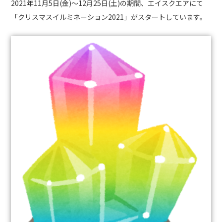
2021
年
11
月
5
日
(
金
)
〜
12
月
25
日
(
土
)
の期間、エイスクエアにて
「クリスマスイルミネーション
2021
」がスタートしています。