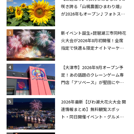
咲き誇る「山梶農園ひまわり畑」
が2026年もオープン♪フォトスポ
ットやキッチンカーも登場！何度
も入園できるフリーパスも販売★
新イベント誕生⭐︎琵琶湖三市同時花
火大会が2026年8月初開催！全席
指定で快適＆限定ナイトマーケッ
トも登場♪
【大津市】2026年9月オープン予
定！あの話題のクレーンゲーム専
門店「アソベース」が堅田にやっ
てくる！豊郷店に続く滋賀2店舗目
★
2026年最新【びわ湖大花火大会 関
連情報まとめ】無料観覧スポッ
ト・同日開催イベント・グルメマ
ップ・交通規制に近隣施設の駐車
場情報なども要チェック★