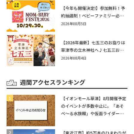
【今年も開催決定!】参加無料！予
約抽選制！ベビーファミリー必見
☆入場無料☆10/29(木)30(金)ママ
2026年08月5日
ベビーフェスタ2026！親子で楽し
もう♪inピエリ守山
【2026年最新】七五三のお詣りは
草津市の立木神社へ♪七五三お祝
い企画をご紹介！
2026年08月4日
週間アクセスランキング
【イオンモール草津】8月開催予定
のイベントが多数中止に。「あそ
べ〜る水族館」や仮面ライダーシ
ョーなど
【東近江市】約5万本のひまわりが