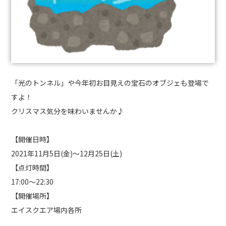
「光のトンネル」や今年初お目見えの宝石のオブジェも登場で
すよ！
クリスマス気分を味わいませんか♪
【開催日時】
2021
年
11
月
5
日
(
金
)
〜
12
月
25
日
(
土
)
【点灯時間】
17:00
～
22:30
【開催場所】
エイスクエア場内各所