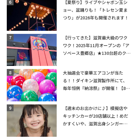
【夏祭り】ライブやシャボン玉シ
ョー、盆踊りも！「トレセン夏ま
つり」が2026年も開催されます！
【行ってきた】滋賀最大級のワク
ワク！2025年11月オープンの「ア
ソベース豊郷店」★130台超のクレ
ーンゲームで青果や日用品までゲ
ットできる新スポット！
大抽選会で豪華エアコンが当た
る！！ダイキン滋賀製作所にて、
毎年恒例『納涼祭』が開催！【8月
2日】
【週末のお出かけに♪】模擬店や
キッチンカーが20店舗以上！めだ
かすくいや、滋賀出身シンガーソ
ングライターによるライブなど。