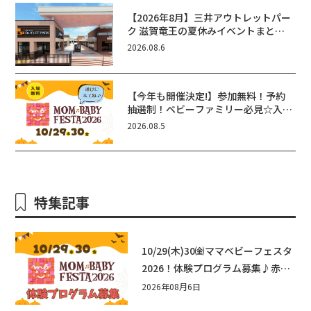
【2026年8月】三井アウトレットパー
ク 滋賀竜王の夏休みイベントまと
め！びしょぬれ水あそび・激辛グル
2026.08.6
メ・フォトコンテストまで盛りだくさ
ん！
【今年も開催決定!】参加無料！予約
抽選制！ベビーファミリー必見☆入場
無料☆10/29(木)30(金)ママベビーフ
2026.08.5
ェスタ2026！親子で楽しもう♪inピ
エリ守山
特集記事
10/29(木)30㈮ママベビーフェスタ
2026！体験プログラム募集♪赤ち
ゃん向けイベントに出演しません
2026年08月6日
か？