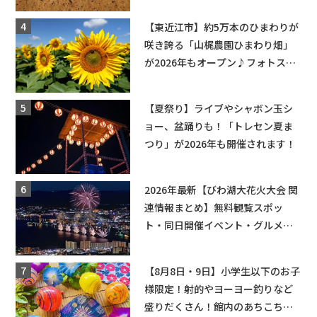
【東近江市】約5万本のひまわりが
咲き誇る「山梶農園ひまわり畑」
が2026年もオープン♪フォトスポ
ットやキッチンカーも登場！何度
も入園できるフリーパスも販売★
【夏祭り】ライブやシャボン玉シ
ョー、盆踊りも！「トレセン夏ま
つり」が2026年も開催されます！
2026年最新【びわ湖大花火大会 関
連情報まとめ】無料観覧スポッ
ト・同日開催イベント・グルメマ
ップ・交通規制に近隣施設の駐車
場情報なども要チェック★
【8月8日・9日】小学生以下のお子
様限定！射的やヨーヨー釣りなど
盛りだくさん！館内のあちこちに