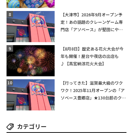
ちびっこ縁日開催♪【モリーブ】
【大津市】2026年9月オープン予
定！あの話題のクレーンゲーム専
門店「アソベース」が堅田にやっ
てくる！豊郷店に続く滋賀2店舗目
★
【8月8日】歴史ある花火大会が今
年も開催！屋台や夜店の出店も
♪【高宮納涼花火大会】
【行ってきた】滋賀最大級のワク
ワク！2025年11月オープンの「ア
ソベース豊郷店」★130台超のクレ
ーンゲームで青果や日用品までゲ
ットできる新スポット！
カテゴリー