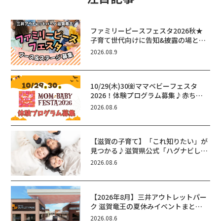
ファミリーピースフェスタ2026秋★
子育て世代向けに告知&披露の場とし
て♪ステージ又はブース出店しません
2026.08.9
か？
10/29(木)30㈮ママベビーフェスタ
2026！体験プログラム募集♪赤ちゃ
ん向けイベントに出演しませんか？
2026.08.6
【滋賀の子育て】「これ知りたい」が
見つかる♪滋賀県公式「ハグナビし
が」使ってる？おでかけ・制度・子育
2026.08.6
てのお役立ち情報が満載！
【2026年8月】三井アウトレットパー
ク 滋賀竜王の夏休みイベントまと
め！びしょぬれ水あそび・激辛グル
2026.08.6