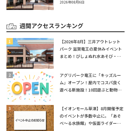
まとめ！びしょぬれ水あそび・激
2026年08月6日
辛グルメ・フォトコンテストまで
盛りだくさん！
週間アクセスランキング
【2026年8月】三井アウトレット
パーク 滋賀竜王の夏休みイベント
まとめ！びしょぬれ水あそび・激
辛グルメ・フォトコンテストまで
盛りだくさん！
アグリパーク竜王に「キッズルー
ム」オープン！屋内でコスパ良く
遊べる新施設！10回遊ぶと動物触
れ合いが無料に★
【イオンモール草津】8月開催予定
のイベントが多数中止に。「あそ
べ〜る水族館」や仮面ライダーシ
ョーなど