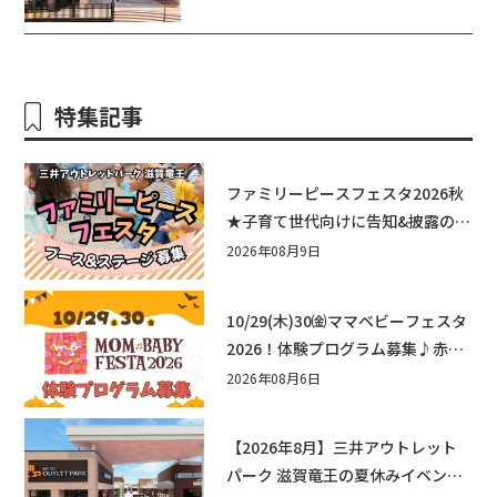
メ・フォトコンテストまで盛りだくさ
ん！
特集記事
ファミリーピースフェスタ2026秋
★子育て世代向けに告知&披露の場
として♪ステージ又はブース出店
2026年08月9日
しませんか？
10/29(木)30㈮ママベビーフェスタ
2026！体験プログラム募集♪赤ち
ゃん向けイベントに出演しません
2026年08月6日
か？
【2026年8月】三井アウトレット
パーク 滋賀竜王の夏休みイベント