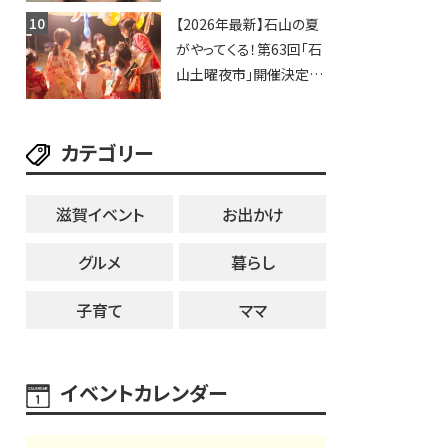
いや、滋賀出身シンガー
【2026年最新】石山の夏
ソングライターによるライ
がやってくる！第63回「石
ブなど。【和邇ふれあい夏
山土曜夜市」開催決定！
祭り】
歩行者天国に屋台やステ
ージが勢揃い【7月18日・
カテゴリー
25日・8月1日】大津市
滋賀イベント
お出かけ
グルメ
暮らし
子育て
ママ
イベントカレンダー