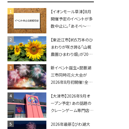
【イオンモール草津】8月
開催予定のイベントが多
数中止に。「あそべ〜る
水族館」や仮面ライダー
【東近江市】約5万本のひ
ショーなど
まわりが咲き誇る「山梶
農園ひまわり畑」が2026
年もオープン♪フォトス
新イベント誕生⭐︎琵琶湖
ポットやキッチンカーも
三市同時花火大会が
登場！何度も入園できる
2026年8月初開催！全席
フリーパスも販売★
指定で快適＆限定ナイト
【大津市】2026年9月オ
マーケットも登場♪
ープン予定！あの話題の
クレーンゲーム専門店
「アソベース」が堅田にや
2026年最新【びわ湖大
ってくる！豊郷店に続く滋