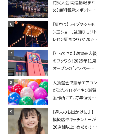
花火大会 関連情報まと
賀2店舗目★
め】無料観覧スポット・同
日開催イベント・グルメマ
【夏祭り】ライブやシャボ
ップ・交通規制に近隣施
ン玉ショー、盆踊りも！「ト
設の駐車場情報なども
レセン夏まつり」が2026
要チェック★
年も開催されます！
【行ってきた】滋賀最大級
のワクワク！2025年11月
オープンの「アソベース
豊郷店」★130台超のク
大抽選会で豪華エアコン
レーンゲームで青果や日
が当たる！！ダイキン滋賀
用品までゲットできる新
製作所にて、毎年恒例
スポット！
『納涼祭』が開催！【8月2
【週末のお出かけに♪】
日】
模擬店やキッチンカーが
20店舗以上！めだかすく