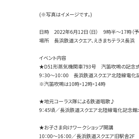
(※写真はイメージです。)
日時 2022年6月12日（日） 9時半～17時（予
場所 長浜鉄道スクエア、えきまちテラス長浜
イベント内容
★D51形蒸気機関車793号 汽笛吹鳴の記念
9：30～10：00 長浜鉄道スクエア北陸線電
※汽笛吹鳴は10時・12時・14時
★地元コーラス隊による鉄道唱歌♪
9：45頃／長浜鉄道スクエア北陸線電化記念館
★お子さま向けワークショップ開講
10：00～16：00／長浜鉄道スクエア旧駅舎2F