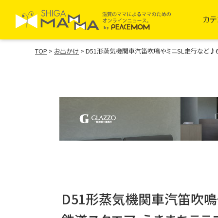
カテ
TOP
>
お出かけ
>
D51形蒸気機関車汽笛吹鳴やミニSL走行など♪6
D51形蒸気機関車汽笛吹鳴