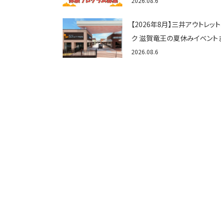
ゃん向けイベントに出演しませ
2026.08.6
か？
【2026年8月】三井アウトレッ
ク 滋賀竜王の夏休みイベント
め！びしょぬれ水あそび・激辛
2026.08.6
メ・フォトコンテストまで盛りだ
ん！