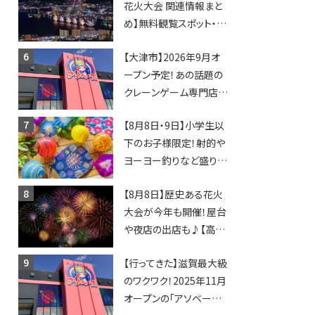
花火大会 関連情報まと
め】無料観覧スポット・同
日開催イベント・グルメマ
【大津市】2026年9月オ
ップ・交通規制に近隣施
ープン予定！あの話題の
設の駐車場情報なども
クレーンゲーム専門店
要チェック★
「アソベース」が堅田にや
【8月8日・9日】小学生以
ってくる！豊郷店に続く滋
下のお子様限定！射的や
賀2店舗目★
ヨーヨー釣りなど盛りだ
くさん！館内のあちこちに
【8月8日】歴史ある花火
ちびっこ縁日開催♪【モリ
大会が今年も開催！屋台
ーブ】
や夜店の出店も♪【高宮
納涼花火大会】
【行ってきた】滋賀最大級
のワクワク！2025年11月
オープンの「アソベース