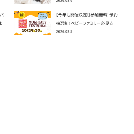
ん
しが」使ってる？おでかけ・制度・子
2026.08.6
育てのお役立ち情報が満載！
トパー
【今年も開催決定!】参加無料！予約
まと
抽選制！ベビーファミリー必見☆入
グル
場無料☆10/29(木)30(金)ママベ
2026.08.5
くさ
ビーフェスタ2026！親子で楽しもう
♪inピエリ守山