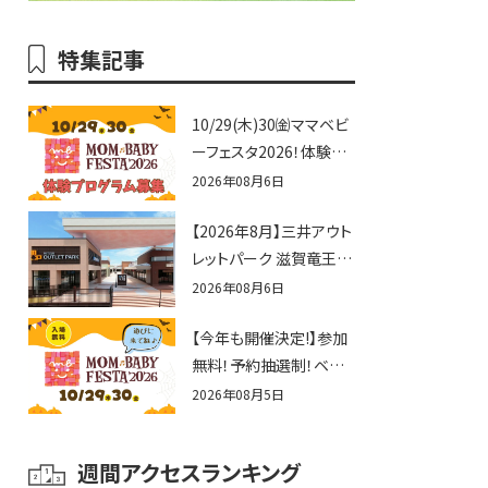
特集記事
10/29(木)30㈮ママベビ
ーフェスタ2026！体験プ
ログラム募集♪赤ちゃん
2026年08月6日
向けイベントに出演しま
【2026年8月】三井アウト
せんか？
レットパーク 滋賀竜王の
夏休みイベントまとめ！
2026年08月6日
びしょぬれ水あそび・激
【今年も開催決定!】参加
辛グルメ・フォトコンテス
無料！予約抽選制！ベビ
トまで盛りだくさん！
ーファミリー必見☆入場
2026年08月5日
無料☆10/29(木)30(金)
ママベビーフェスタ
週間アクセスランキング
2026！親子で楽しもう