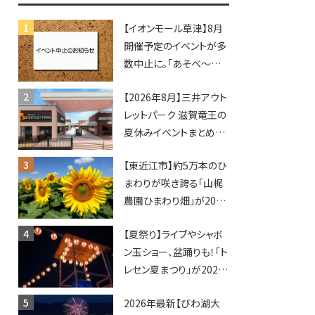
♪inピエリ守山
【イオンモール草津】8月
開催予定のイベントが多
数中止に。「あそべ〜る
水族館」や仮面ライダー
【2026年8月】三井アウト
ショーなど
レットパーク 滋賀竜王の
夏休みイベントまとめ！
びしょぬれ水あそび・激
【東近江市】約5万本のひ
辛グルメ・フォトコンテス
まわりが咲き誇る「山梶
トまで盛りだくさん！
農園ひまわり畑」が2026
年もオープン♪フォトス
【夏祭り】ライブやシャボ
ポットやキッチンカーも
ン玉ショー、盆踊りも！「ト
登場！何度も入園できる
レセン夏まつり」が2026
フリーパスも販売★
年も開催されます！
2026年最新【びわ湖大