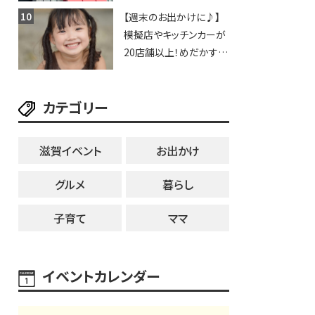
豊郷店」★130台超のク
【週末のお出かけに♪】
レーンゲームで青果や日
模擬店やキッチンカーが
用品までゲットできる新
20店舗以上！めだかすく
スポット！
いや、滋賀出身シンガー
ソングライターによるライ
カテゴリー
ブなど。【和邇ふれあい夏
祭り】
滋賀イベント
お出かけ
グルメ
暮らし
子育て
ママ
イベントカレンダー