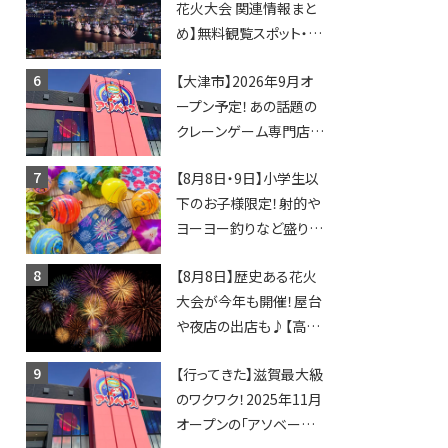
花火大会 関連情報まと
め】無料観覧スポット・同
日開催イベント・グルメマ
【大津市】2026年9月オ
ップ・交通規制に近隣施
ープン予定！あの話題の
設の駐車場情報なども
クレーンゲーム専門店
要チェック★
「アソベース」が堅田にや
【8月8日・9日】小学生以
ってくる！豊郷店に続く滋
下のお子様限定！射的や
賀2店舗目★
ヨーヨー釣りなど盛りだ
くさん！館内のあちこちに
【8月8日】歴史ある花火
ちびっこ縁日開催♪【モリ
大会が今年も開催！屋台
ーブ】
や夜店の出店も♪【高宮
納涼花火大会】
【行ってきた】滋賀最大級
のワクワク！2025年11月
オープンの「アソベース