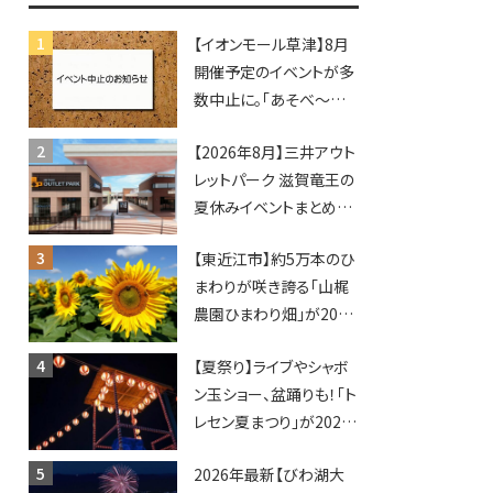
♪inピエリ守山
【イオンモール草津】8月
開催予定のイベントが多
数中止に。「あそべ〜る
水族館」や仮面ライダー
【2026年8月】三井アウト
ショーなど
レットパーク 滋賀竜王の
夏休みイベントまとめ！
びしょぬれ水あそび・激
【東近江市】約5万本のひ
辛グルメ・フォトコンテス
まわりが咲き誇る「山梶
トまで盛りだくさん！
農園ひまわり畑」が2026
年もオープン♪フォトス
【夏祭り】ライブやシャボ
ポットやキッチンカーも
ン玉ショー、盆踊りも！「ト
登場！何度も入園できる
レセン夏まつり」が2026
フリーパスも販売★
年も開催されます！
2026年最新【びわ湖大