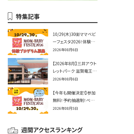
特集記事
10/29(木)30㈮ママベビ
ーフェスタ2026！体験プ
ログラム募集♪赤ちゃん
2026年08月6日
向けイベントに出演しま
【2026年8月】三井アウト
せんか？
レットパーク 滋賀竜王の
夏休みイベントまとめ！
2026年08月6日
びしょぬれ水あそび・激
【今年も開催決定!】参加
辛グルメ・フォトコンテス
無料！予約抽選制！ベビ
トまで盛りだくさん！
ーファミリー必見☆入場
2026年08月5日
無料☆10/29(木)30(金)
ママベビーフェスタ
週間アクセスランキング
2026！親子で楽しもう