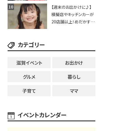
豊郷店」★130台超のク
【週末のお出かけに♪】
レーンゲームで青果や日
模擬店やキッチンカーが
用品までゲットできる新
20店舗以上！めだかすく
スポット！
いや、滋賀出身シンガー
ソングライターによるライ
カテゴリー
ブなど。【和邇ふれあい夏
祭り】
滋賀イベント
お出かけ
グルメ
暮らし
子育て
ママ
イベントカレンダー