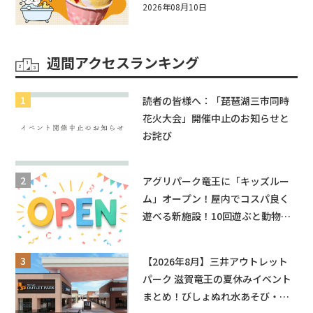
あ遊具もあるよ！in近江八幡
2026年08月10日
週間アクセスランキング
読者の皆様へ：「琵琶湖三市同時
花火大会」開催中止のお知らせと
お詫び
アグリパーク竜王に「キッズルー
ム」オープン！屋内でコスパ良く
遊べる新施設！10回遊ぶと動物触
れ合いが無料に★
【2026年8月】三井アウトレット
パーク 滋賀竜王の夏休みイベント
まとめ！びしょぬれ水あそび・激