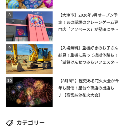
ちびっこ縁日開催♪【モリーブ】
【大津市】2026年9月オープン予
定！あの話題のクレーンゲーム専
門店「アソベース」が堅田にやっ
てくる！豊郷店に続く滋賀2店舗目
★
【入場無料】重機好きのお子さん
必見！重機に乗って操縦体験も！
「滋賀けんせつみらいフェスタ
2026」【野洲市】滋賀県希望が丘
文化公園にて 開催【10月17日】
【8月8日】歴史ある花火大会が今
年も開催！屋台や夜店の出店も
♪【高宮納涼花火大会】
カテゴリー