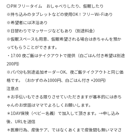
◎PM フリータイム おしゃべりしたり、仮眠したり
※持ち込みのタブレットなどの使用OK！フリーWi-Fiあり
※希望者には沐浴あり
※日替わりでマッサージなどもあり（別途料金）
※仮眠スペースも用意、仮眠希望される場合は赤ちゃんを預か
ってもらうことができます。
・17:00 夜ご飯はテイクアウトで提供（白ごはん付き希望は別途
200円）
※パパ分も別途追加オーダーOK、夜ご飯テイクアウトと同じ価
格です。（おかずのみ1000円、白ごはん付き +200円）
注意点
＊お手伝いもできる限りさせていただきますが基本的には赤ち
ゃんのお世話はママでよろしくお願いします。
＊1DAY保険（ベビー名義）で加入して頂きます。→申し込み
後、URLを送信
＊医療行為、産後ケア、ではなくあくまで産後間も無いママさ