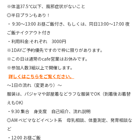
※体温37.5℃以下、風邪症状がないこと
◎半日プランもあり！
・ 9:30〜13:00 お昼ご飯付き、もしくは、同日13:00〜17:00 夜
ご飯テイクアウト付き
・利用料金:それぞれ 3000円
※1DAYご予約優先ですので枠に限りがあります。
※この日は通常のcafe営業はお休みです。
※参加人数3組以上で開催します。
詳しくはこちらをご覧ください。
〜1日の流れ（変更あり）〜
服装は、パジャマや部屋着などラフな服装でOK（到着後お着替
えもOK）
・9:30 集合 身支度 自己紹介、流れ説明
◎AM ベビマなどイベント系 母乳相談、体重測定、発育相談な
ど
・12:00 お昼ご飯