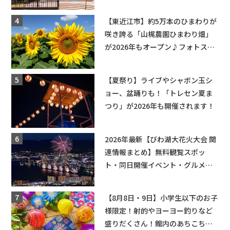
辛グルメ・フォトコンテストまで
盛りだくさん！
【東近江市】約5万本のひまわりが
咲き誇る「山梶農園ひまわり畑」
が2026年もオープン♪フォトスポ
ットやキッチンカーも登場！何度
も入園できるフリーパスも販売★
【夏祭り】ライブやシャボン玉シ
ョー、盆踊りも！「トレセン夏ま
つり」が2026年も開催されます！
2026年最新【びわ湖大花火大会 関
連情報まとめ】無料観覧スポッ
ト・同日開催イベント・グルメマ
ップ・交通規制に近隣施設の駐車
場情報なども要チェック★
【8月8日・9日】小学生以下のお子
様限定！射的やヨーヨー釣りなど
盛りだくさん！館内のあちこちに