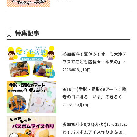
か？
特集記事
参加無料！夏休み！オーミ大津テ
ラスでこども店長★「本気の」お
店屋さんごっこ8/22(土)開催！&ワ
2026年08月10日
ークショップも♪
9/19(土)手形・足形deアート！敬
老の日に贈る「いま」のきろく♪
他にもふあふあ遊具などお楽しみ
2026年08月10日
がいっぱいのシルバーウィークin
近江八幡
参加無料♪9/22(火･祝)しゅわしゅ
わ！バスボムアイス作り♪ふあふ