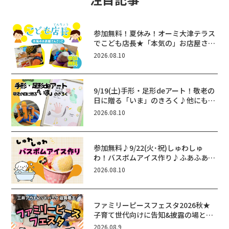
参加無料！夏休み！オーミ大津テラス
でこども店長★「本気の」お店屋さん
ごっこ8/22(土)開催！&ワークショッ
2026.08.10
プも♪
9/19(土)手形・足形deアート！敬老の
日に贈る「いま」のきろく♪他にもふ
あふあ遊具などお楽しみがいっぱいの
2026.08.10
シルバーウィークin近江八幡
参加無料♪9/22(火･祝)しゅわしゅ
わ！バスボムアイス作り♪ふあふあ遊
具もあるよ！in近江八幡
2026.08.10
ファミリーピースフェスタ2026秋★
子育て世代向けに告知&披露の場とし
て♪ステージ又はブース出店しません
2026.08.9