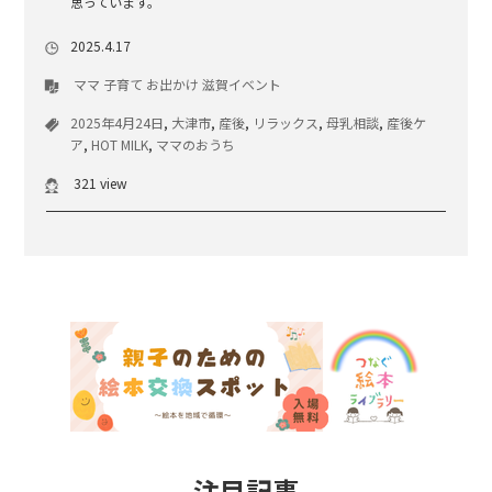
思っています。
2025.4.17
ママ
子育て
お出かけ
滋賀イベント
2025年4月24日
,
大津市
,
産後
,
リラックス
,
母乳相談
,
産後ケ
ア
,
HOT MILK
,
ママのおうち
321 view
注目記事