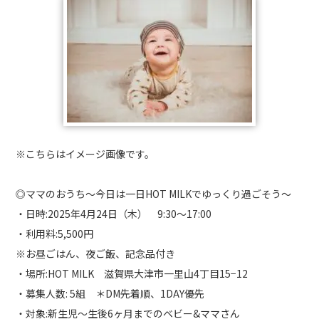
※こちらはイメージ画像です。
◎ママのおうち〜今日は一日HOT MILKでゆっくり過ごそう〜
・日時:2025年4月24日（木） 9:30〜17:00
・利用料:5,500円
※お昼ごはん、夜ご飯、記念品付き
・場所:HOT MILK 滋賀県大津市一里山4丁目15−12
・募集人数: 5組 ＊DM先着順、1DAY優先
・対象:新生児〜生後6ヶ月までのベビー&ママさん