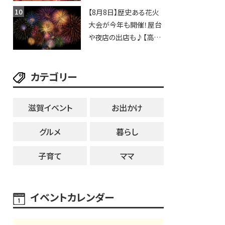
歩行者天国に屋台やステ
【8月8日】歴史ある花火
ージが勢揃い【7月18日・
大会が今年も開催！屋台
25日・8月1日】大津市
や夜店の出店も♪【高宮
納涼花火大会】
カテゴリー
滋賀イベント
お出かけ
グルメ
暮らし
子育て
ママ
イベントカレンダー