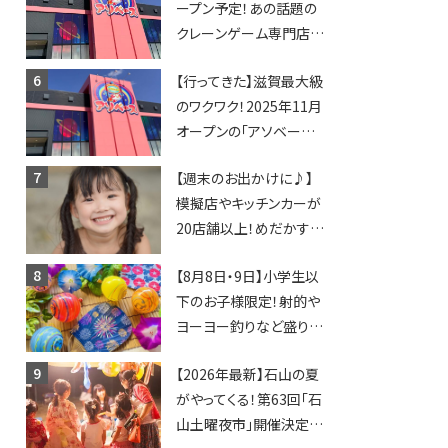
ープン予定！あの話題の
クレーンゲーム専門店
「アソベース」が堅田にや
【行ってきた】滋賀最大級
ってくる！豊郷店に続く滋
のワクワク！2025年11月
賀2店舗目★
オープンの「アソベース
豊郷店」★130台超のク
【週末のお出かけに♪】
レーンゲームで青果や日
模擬店やキッチンカーが
用品までゲットできる新
20店舗以上！めだかすく
スポット！
いや、滋賀出身シンガー
【8月8日・9日】小学生以
ソングライターによるライ
下のお子様限定！射的や
ブなど。【和邇ふれあい夏
ヨーヨー釣りなど盛りだ
祭り】
くさん！館内のあちこちに
【2026年最新】石山の夏
ちびっこ縁日開催♪【モリ
がやってくる！第63回「石
ーブ】
山土曜夜市」開催決定！