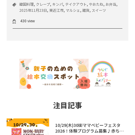
韓国料理
,
クレープ
,
キンパ
,
テイクアウト
,
やおたね
,
お弁当
,
2025年11月23日
,
東近江市
,
マルシェ
,
雑貨
,
スイーツ
430 view
注目記事
10/29(木)30㈮ママベビーフェスタ
2026！体験プログラム募集♪赤ちゃ