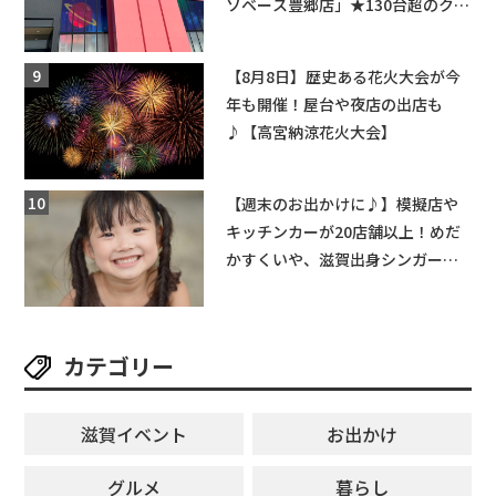
ソベース豊郷店」★130台超のクレ
ーンゲームで青果や日用品までゲ
ットできる新スポット！
【8月8日】歴史ある花火大会が今
年も開催！屋台や夜店の出店も
♪【高宮納涼花火大会】
【週末のお出かけに♪】模擬店や
キッチンカーが20店舗以上！めだ
かすくいや、滋賀出身シンガーソ
ングライターによるライブなど。
【和邇ふれあい夏祭り】
カテゴリー
滋賀イベント
お出かけ
グルメ
暮らし