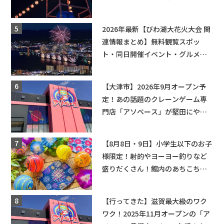
2026年最新【びわ湖大花火大会 関
連情報まとめ】無料観覧スポッ
ト・同日開催イベント・グルメマ
ップ・交通規制に近隣施設の駐車
場情報なども要チェック★
【大津市】2026年9月オープン予
定！あの話題のクレーンゲーム専
門店「アソベース」が堅田にやっ
てくる！豊郷店に続く滋賀2店舗目
★
【8月8日・9日】小学生以下のお子
様限定！射的やヨーヨー釣りなど
盛りだくさん！館内のあちこちに
ちびっこ縁日開催♪【モリーブ】
【行ってきた】滋賀最大級のワク
ワク！2025年11月オープンの「ア