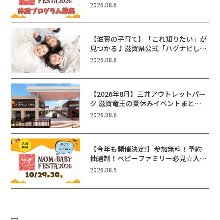
ん向けイベントに出演しませんか？
2026.08.6
【滋賀の子育て】「これ知りたい」が
見つかる♪滋賀県公式「ハグナビし
が」使ってる？おでかけ・制度・子育
2026.08.6
てのお役立ち情報が満載！
【2026年8月】三井アウトレットパー
ク 滋賀竜王の夏休みイベントまと
め！びしょぬれ水あそび・激辛グル
2026.08.6
メ・フォトコンテストまで盛りだくさ
ん！
【今年も開催決定!】参加無料！予約
抽選制！ベビーファミリー必見☆入場
無料☆10/29(木)30(金)ママベビーフ
2026.08.5
ェスタ2026！親子で楽しもう♪inピ
エリ守山