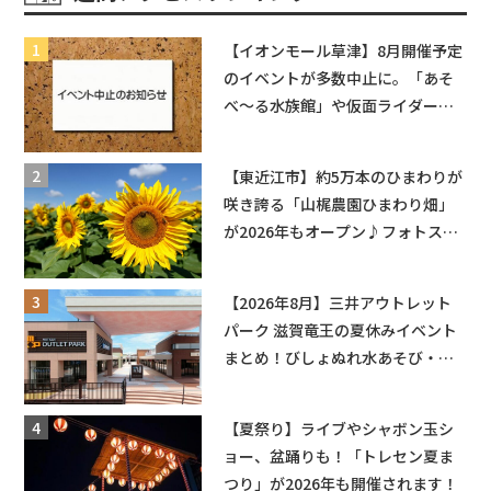
【イオンモール草津】8月開催予定
のイベントが多数中止に。「あそ
べ〜る水族館」や仮面ライダーシ
ョーなど
【東近江市】約5万本のひまわりが
咲き誇る「山梶農園ひまわり畑」
が2026年もオープン♪フォトスポ
ットやキッチンカーも登場！何度
も入園できるフリーパスも販売★
【2026年8月】三井アウトレット
パーク 滋賀竜王の夏休みイベント
まとめ！びしょぬれ水あそび・激
辛グルメ・フォトコンテストまで
盛りだくさん！
【夏祭り】ライブやシャボン玉シ
ョー、盆踊りも！「トレセン夏ま
つり」が2026年も開催されます！