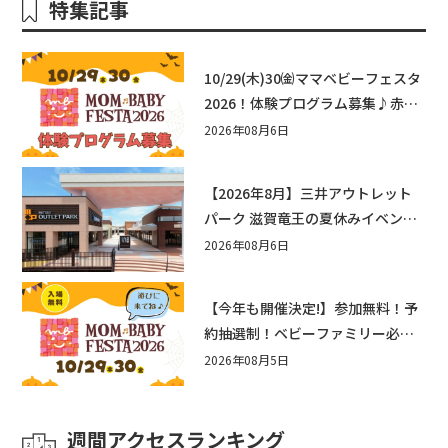
特集記事
10/29(木)30㈮ママベビーフェスタ
2026！体験プログラム募集♪赤ち
ゃん向けイベントに出演しません
2026年08月6日
か？
【2026年8月】三井アウトレット
パーク 滋賀竜王の夏休みイベント
まとめ！びしょぬれ水あそび・激
2026年08月6日
辛グルメ・フォトコンテストまで
盛りだくさん！
【今年も開催決定!】参加無料！予
約抽選制！ベビーファミリー必見
☆入場無料☆10/29(木)30(金)ママ
2026年08月5日
ベビーフェスタ2026！親子で楽し
もう♪inピエリ守山
週間アクセスランキング