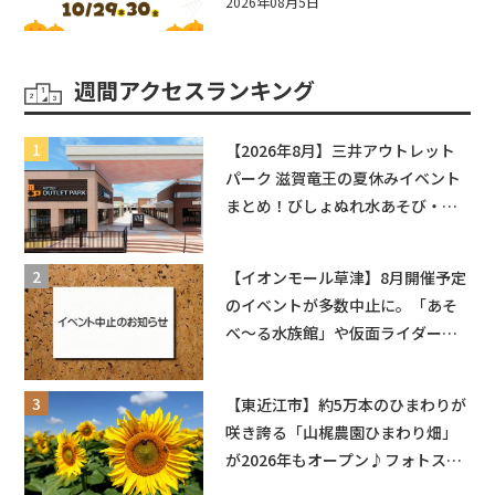
☆入場無料☆10/29(木)30(金)ママ
2026年08月5日
ベビーフェスタ2026！親子で楽し
もう♪inピエリ守山
週間アクセスランキング
【2026年8月】三井アウトレット
パーク 滋賀竜王の夏休みイベント
まとめ！びしょぬれ水あそび・激
辛グルメ・フォトコンテストまで
盛りだくさん！
【イオンモール草津】8月開催予定
のイベントが多数中止に。「あそ
べ〜る水族館」や仮面ライダーシ
ョーなど
【東近江市】約5万本のひまわりが
咲き誇る「山梶農園ひまわり畑」
が2026年もオープン♪フォトスポ
ットやキッチンカーも登場！何度