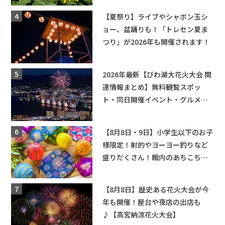
も入園できるフリーパスも販売★
【夏祭り】ライブやシャボン玉シ
ョー、盆踊りも！「トレセン夏ま
つり」が2026年も開催されます！
2026年最新【びわ湖大花火大会 関
連情報まとめ】無料観覧スポッ
ト・同日開催イベント・グルメマ
ップ・交通規制に近隣施設の駐車
場情報なども要チェック★
【8月8日・9日】小学生以下のお子
様限定！射的やヨーヨー釣りなど
盛りだくさん！館内のあちこちに
ちびっこ縁日開催♪【モリーブ】
【8月8日】歴史ある花火大会が今
年も開催！屋台や夜店の出店も
♪【高宮納涼花火大会】