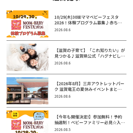
10/29(木)30㈮ママベビーフェスタ
2026！体験プログラム募集♪赤ちゃ
ん向けイベントに出演しませんか？
2026.08.6
【滋賀の子育て】「これ知りたい」が
見つかる♪滋賀県公式「ハグナビし
が」使ってる？おでかけ・制度・子育
2026.08.6
てのお役立ち情報が満載！
【2026年8月】三井アウトレットパー
ク 滋賀竜王の夏休みイベントまと
め！びしょぬれ水あそび・激辛グル
2026.08.6
メ・フォトコンテストまで盛りだくさ
ん！
【今年も開催決定!】参加無料！予約
抽選制！ベビーファミリー必見☆入場
無料☆10/29(木)30(金)ママベビーフ
2026.08.5