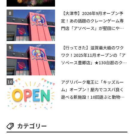
【大津市】2026年9月オープン予
定！あの話題のクレーンゲーム専
門店「アソベース」が堅田にやっ
てくる！豊郷店に続く滋賀2店舗目
★
【行ってきた】滋賀最大級のワク
ワク！2025年11月オープンの「ア
ソベース豊郷店」★130台超のクレ
ーンゲームで青果や日用品までゲ
ットできる新スポット！
アグリパーク竜王に「キッズルー
ム」オープン！屋内でコスパ良く
遊べる新施設！10回遊ぶと動物触
れ合いが無料に★
カテゴリー