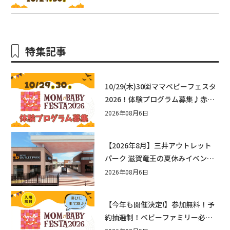
ェスタ2026！親子で楽しもう♪inピ
エリ守山
特集記事
10/29(木)30㈮ママベビーフェスタ
2026！体験プログラム募集♪赤ち
ゃん向けイベントに出演しません
2026年08月6日
か？
【2026年8月】三井アウトレット
パーク 滋賀竜王の夏休みイベント
まとめ！びしょぬれ水あそび・激
2026年08月6日
辛グルメ・フォトコンテストまで
盛りだくさん！
【今年も開催決定!】参加無料！予
約抽選制！ベビーファミリー必見