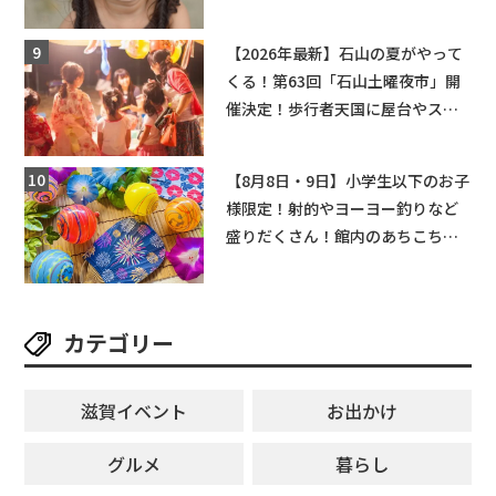
ングライターによるライブなど。
【和邇ふれあい夏祭り】
【2026年最新】石山の夏がやって
くる！第63回「石山土曜夜市」開
催決定！歩行者天国に屋台やステ
ージが勢揃い【7月18日・25日・8
月1日】大津市
【8月8日・9日】小学生以下のお子
様限定！射的やヨーヨー釣りなど
盛りだくさん！館内のあちこちに
ちびっこ縁日開催♪【モリーブ】
カテゴリー
滋賀イベント
お出かけ
グルメ
暮らし