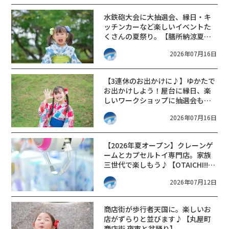
水鉄砲大会に大抽選会、縁日・キ
ッチンカーなど楽しいイベントた
くさんの夏祭り。【膳所納涼夏ま
つり】
2026年07月16日
【3連休のお出かけに♪】ゆかたで
お出かけしよう！屋台に縁日、楽
しいワークショップに抽選会も。
【おりひめ横丁】が【アル・プラ
2026年07月16日
ザ彦根】で開催。
【2026年夏オープン】クレーンゲ
ームとカプセルトイ専門店。家族
三世代で楽しもう♪【OTAICHI!!
POP!! WORLD!!】がオープン。
2026年07月12日
商店街が歩行者天国に。楽しいお
店がずらりと並びます♪【丸屋町
商店街 夜市と盆踊り】