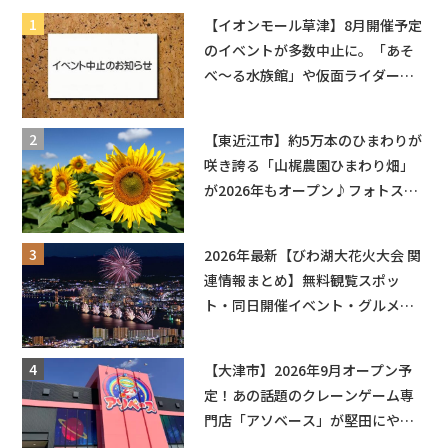
【イオンモール草津】8月開催予定
のイベントが多数中止に。「あそ
べ〜る水族館」や仮面ライダーシ
ョーなど
【東近江市】約5万本のひまわりが
咲き誇る「山梶農園ひまわり畑」
が2026年もオープン♪フォトスポ
ットやキッチンカーも登場！何度
も入園できるフリーパスも販売★
2026年最新【びわ湖大花火大会 関
連情報まとめ】無料観覧スポッ
ト・同日開催イベント・グルメマ
ップ・交通規制に近隣施設の駐車
場情報なども要チェック★
【大津市】2026年9月オープン予
定！あの話題のクレーンゲーム専
門店「アソベース」が堅田にやっ
てくる！豊郷店に続く滋賀2店舗目