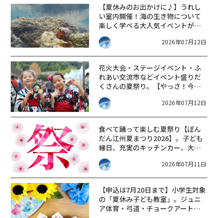
【夏休みのお出かけに♪】うれし
い室内開催！海の生き物について
楽しく学べる大人気イベントがイ
オン長浜店で開催。【海の浅瀬の
2026年07月12日
生き物道場】
花火大会・ステージイベント・ふ
れあい交流市などイベント盛りだ
くさんの夏祭り。【やっさ！今
津！！ 2026】
2026年07月12日
食べて踊って楽しむ夏祭り【ぼん
だん江州夏まつり2026】。子ども
縁日、充実のキッチンカー、大盆
踊り大会、お米が当たる抽選会な
2026年07月11日
ど。
【申込は7月20日まで】小学生対象
の「夏休み子ども教室」。ジュニ
ア体育・弓道・チョークアート・
書き方教室が開講します。【プロ