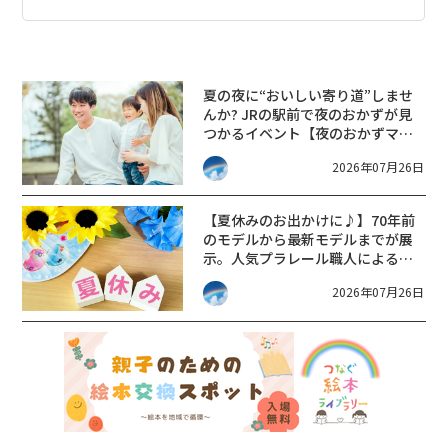
夏の夜に“おいしい寄り道”しませ
んか? JRの駅前で夜のおかずが見
つかるイベント【夜のおかずマル
シェおつまみフェス】
2026年07月26日
【夏休みのお出かけに♪】70年前
のモデルから最新モデルまでが展
示。人気プラレール職人による大
規模鉄道レイアウトもやって来
2026年07月26日
る。【長浜鉄道スクエア・鉄道お
もちゃ展2026】