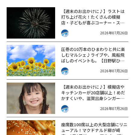
【週末のお出かけに♪】ラストは
打ち上げ花火！たくさんの模擬
店・子どもが喜ぶコーナー・ステ
ージイベントも。【堅田湖族まつ
2026年07月26日
り】
圧巻の10万本のひまわりと共に楽
しむマルシェ♪ライブや、風船飛
ばしのイベントも。【日野駅ひま
わりフェスティバル2026】
2026年07月26日
【週末のお出かけに♪】模擬店や
キッチンカーが20店舗以上！めだ
かすくいや、滋賀出身シンガーソ
ングライターによるライブなど。
2026年07月26日
【和邇ふれあい夏祭り】
座席数100席以上の大型店舗にリニ
ューアル！マクドナルド柳が崎