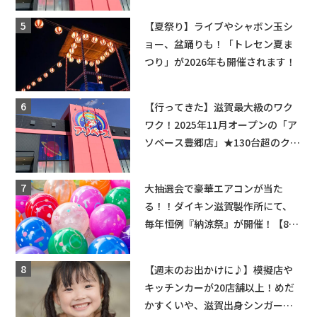
★
【夏祭り】ライブやシャボン玉シ
ョー、盆踊りも！「トレセン夏ま
つり」が2026年も開催されます！
【行ってきた】滋賀最大級のワク
ワク！2025年11月オープンの「ア
ソベース豊郷店」★130台超のクレ
ーンゲームで青果や日用品までゲ
ットできる新スポット！
大抽選会で豪華エアコンが当た
る！！ダイキン滋賀製作所にて、
毎年恒例『納涼祭』が開催！【8月
2日】
【週末のお出かけに♪】模擬店や
キッチンカーが20店舗以上！めだ
かすくいや、滋賀出身シンガーソ