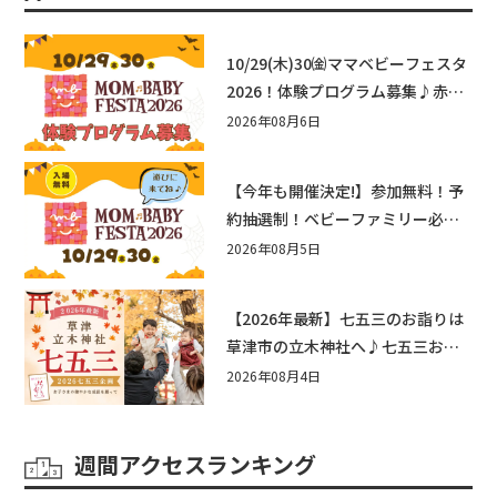
10/29(木)30㈮ママベビーフェスタ
2026！体験プログラム募集♪赤ち
ゃん向けイベントに出演しません
2026年08月6日
か？
【今年も開催決定!】参加無料！予
約抽選制！ベビーファミリー必見
☆入場無料☆10/29(木)30(金)ママ
2026年08月5日
ベビーフェスタ2026！親子で楽し
もう♪inピエリ守山
【2026年最新】七五三のお詣りは
草津市の立木神社へ♪七五三お祝
い企画をご紹介！
2026年08月4日
週間アクセスランキング