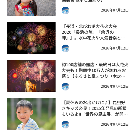
2026年07月12日
【長浜・北びわ湖大花火大会
2026「長浜の陣」「余呉の
陣」】。水中花火や人気音楽とシ
ンクロした花火などが魅力。
2026年07月12日
約100店舗の露店・最終日は大花火
大会も！期間中10万人が訪れるお
祭り【ふるさと夏まつり（木之本
地蔵大縁日・木之本大花火大
2026年07月12日
会）】
【夏休みのお出かけに♪】昆虫好
きキッズ必見！2025年発見の新種
もいるよ!!「世界の昆虫展」が開
催。【彦根市子どもセンター】
2026年07月12日