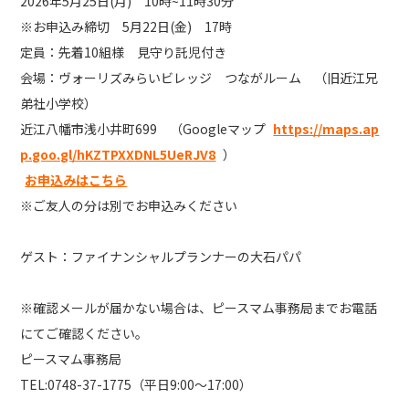
2026年5月25日(月) 10時~11時30分
※お申込み締切 5月22日(金) 17時
定員：先着10組様 見守り託児付き
会場：ヴォーリズみらいビレッジ つながルーム （旧近江兄
弟社小学校）
近江八幡市浅小井町699 （Googleマップ
https://maps.ap
p.goo.gl/hKZTPXXDNL5UeRJV8
）
お申込みはこちら
※ご友人の分は別でお申込みください
ゲスト：ファイナンシャルプランナーの大石パパ
※確認メールが届かない場合は、ピースマム事務局までお電話
にてご確認ください。
ピースマム事務局
TEL:0748-37-1775（平日9:00～17:00）