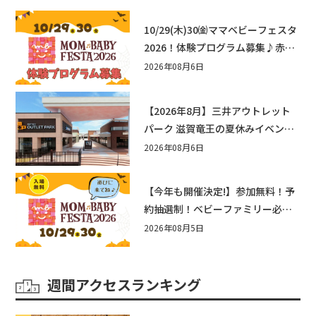
10/29(木)30㈮ママベビーフェスタ
2026！体験プログラム募集♪赤ち
ゃん向けイベントに出演しません
2026年08月6日
か？
【2026年8月】三井アウトレット
パーク 滋賀竜王の夏休みイベント
まとめ！びしょぬれ水あそび・激
2026年08月6日
辛グルメ・フォトコンテストまで
盛りだくさん！
【今年も開催決定!】参加無料！予
約抽選制！ベビーファミリー必見
☆入場無料☆10/29(木)30(金)ママ
2026年08月5日
ベビーフェスタ2026！親子で楽し
もう♪inピエリ守山
週間アクセスランキング