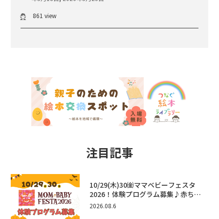
861 view
注目記事
10/29(木)30㈮ママベビーフェスタ
2026！体験プログラム募集♪赤ちゃ
ん向けイベントに出演しませんか？
2026.08.6