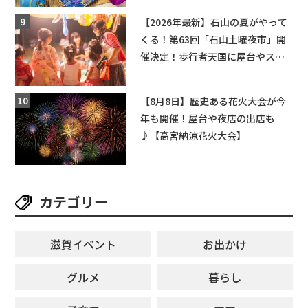
【2026年最新】石山の夏がやって
くる！第63回「石山土曜夜市」開
催決定！歩行者天国に屋台やステ
ージが勢揃い【7月18日・25日・8
月1日】大津市
【8月8日】歴史ある花火大会が今
年も開催！屋台や夜店の出店も
♪【高宮納涼花火大会】
カテゴリー
滋賀イベント
お出かけ
グルメ
暮らし