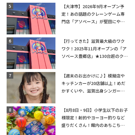
【大津市】2026年9月オープン予
定！あの話題のクレーンゲーム専
門店「アソベース」が堅田にやっ
てくる！豊郷店に続く滋賀2店舗目
★
【行ってきた】滋賀最大級のワク
ワク！2025年11月オープンの「ア
ソベース豊郷店」★130台超のクレ
ーンゲームで青果や日用品までゲ
ットできる新スポット！
【週末のお出かけに♪】模擬店や
キッチンカーが20店舗以上！めだ
かすくいや、滋賀出身シンガーソ
ングライターによるライブなど。
【和邇ふれあい夏祭り】
【8月8日・9日】小学生以下のお子
様限定！射的やヨーヨー釣りなど
盛りだくさん！館内のあちこちに
ちびっこ縁日開催♪【モリーブ】