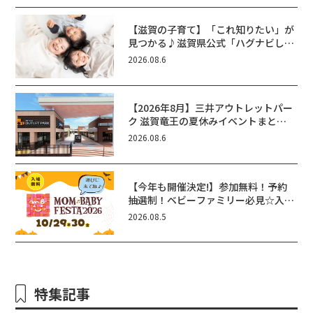
【滋賀の子育て】「これ知りたい」が
見つかる♪滋賀県公式「ハグナビし
が」使ってる？おでかけ・制度・子育
2026.08.6
てのお役立ち情報が満載！
【2026年8月】三井アウトレットパー
ク 滋賀竜王の夏休みイベントまと
め！びしょぬれ水あそび・激辛グル
2026.08.6
メ・フォトコンテストまで盛りだくさ
ん！
【今年も開催決定!】参加無料！予約
抽選制！ベビーファミリー必見☆入場
無料☆10/29(木)30(金)ママベビーフ
2026.08.5
ェスタ2026！親子で楽しもう♪inピ
エリ守山
特集記事