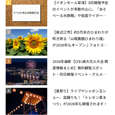
【イオンモール草津】8月開催予定
のイベントが多数中止に。「あそ
べ〜る水族館」や仮面ライダーシ
ョーなど
【東近江市】約5万本のひまわりが
咲き誇る「山梶農園ひまわり畑」
が2026年もオープン♪フォトスポ
ットやキッチンカーも登場！何度
も入園できるフリーパスも販売★
2026年最新【びわ湖大花火大会 関
連情報まとめ】無料観覧スポッ
ト・同日開催イベント・グルメマ
ップ・交通規制に近隣施設の駐車
場情報なども要チェック★
【夏祭り】ライブやシャボン玉シ
ョー、盆踊りも！「トレセン夏ま
つり」が2026年も開催されます！