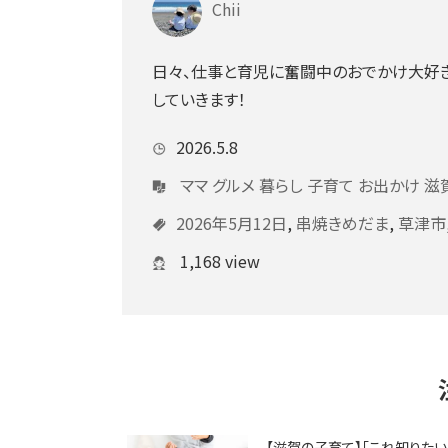
Chii
日々、仕事と育児に奮闘中のおでかけ大好き
していきます！
2026.5.8
ママ
グルメ
暮らし
子育て
お出かけ
滋
2026年5月12日
,
串焼きめだま
,
草津市
1,168 view
【滋賀の子育て】「これ知りたい