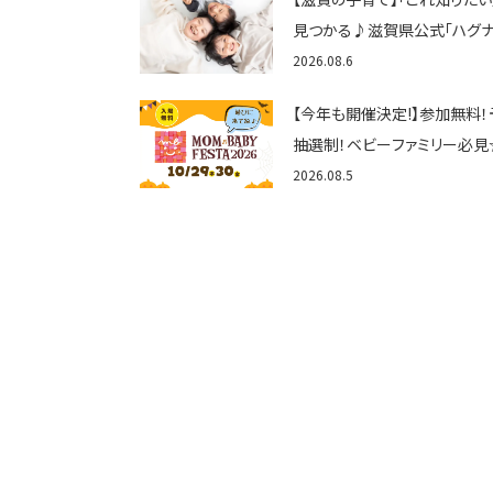
見つかる♪滋賀県公式「ハグ
しが」使ってる？おでかけ・制度
2026.08.6
育てのお役立ち情報が満載！
【今年も開催決定!】参加無料！
抽選制！ベビーファミリー必見
場無料☆10/29(木)30(金)マ
2026.08.5
ビーフェスタ2026！親子で楽
♪inピエリ守山