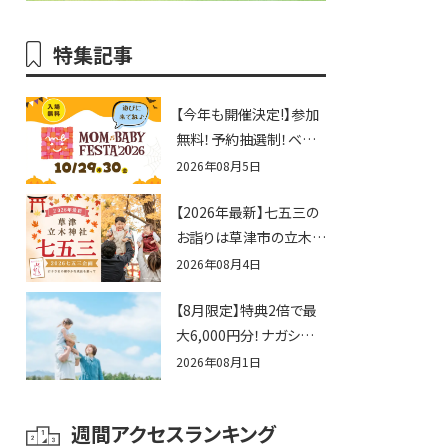
特集記事
【今年も開催決定!】参加
無料！予約抽選制！ベビ
ーファミリー必見☆入場
2026年08月5日
無料☆10/29(木)30(金)
【2026年最新】七五三の
ママベビーフェスタ
お詣りは草津市の立木神
2026！親子で楽しもう
社へ♪七五三お祝い企
♪inピエリ守山
2026年08月4日
画をご紹介！
【8月限定】特典2倍で最
大6,000円分！ナガシマス
パーランドプール券や人
2026年08月1日
気パスタ券も当たる☆夏
休みは「ハウスセレクショ
週間アクセスランキング
ン彦根」へGO！