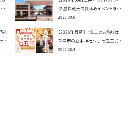
ナビ
ク 滋賀竜王の夏休みイベントまと
・子
め！びしょぬれ水あそび・激辛グル
2026.08.6
メ・フォトコンテストまで盛りだくさ
予約
【2026年最新】七五三のお詣りは
ん！
☆入
草津市の立木神社へ♪七五三お祝
マベ
い企画をご紹介！
2026.08.4
しもう