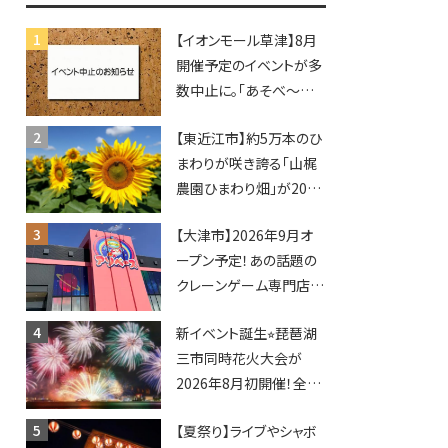
【イオンモール草津】8月
開催予定のイベントが多
数中止に。「あそべ〜る
水族館」や仮面ライダー
【東近江市】約5万本のひ
ショーなど
まわりが咲き誇る「山梶
農園ひまわり畑」が2026
年もオープン♪フォトス
【大津市】2026年9月オ
ポットやキッチンカーも
ープン予定！あの話題の
登場！何度も入園できる
クレーンゲーム専門店
フリーパスも販売★
「アソベース」が堅田にや
新イベント誕生⭐︎琵琶湖
ってくる！豊郷店に続く滋
三市同時花火大会が
賀2店舗目★
2026年8月初開催！全席
指定で快適＆限定ナイト
【夏祭り】ライブやシャボ
マーケットも登場♪