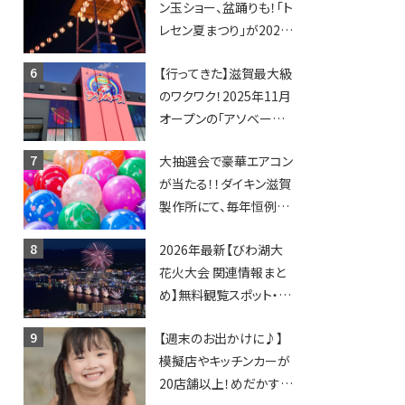
ン玉ショー、盆踊りも！「ト
レセン夏まつり」が2026
年も開催されます！
【行ってきた】滋賀最大級
のワクワク！2025年11月
オープンの「アソベース
豊郷店」★130台超のク
大抽選会で豪華エアコン
レーンゲームで青果や日
が当たる！！ダイキン滋賀
用品までゲットできる新
製作所にて、毎年恒例
スポット！
『納涼祭』が開催！【8月2
2026年最新【びわ湖大
日】
花火大会 関連情報まと
め】無料観覧スポット・同
日開催イベント・グルメマ
【週末のお出かけに♪】
ップ・交通規制に近隣施
模擬店やキッチンカーが
設の駐車場情報なども
20店舗以上！めだかすく
要チェック★