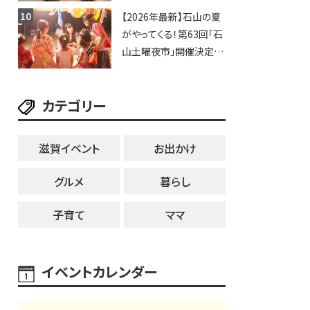
いや、滋賀出身シンガー
【2026年最新】石山の夏
ソングライターによるライ
がやってくる！第63回「石
ブなど。【和邇ふれあい夏
山土曜夜市」開催決定！
祭り】
歩行者天国に屋台やステ
ージが勢揃い【7月18日・
カテゴリー
25日・8月1日】大津市
滋賀イベント
お出かけ
グルメ
暮らし
子育て
ママ
イベントカレンダー