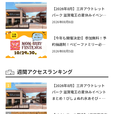
【2026年8月】三井アウトレット
パーク 滋賀竜王の夏休みイベント
まとめ！びしょぬれ水あそび・激
2026年08月6日
辛グルメ・フォトコンテストまで
盛りだくさん！
【今年も開催決定!】参加無料！予
約抽選制！ベビーファミリー必見
☆入場無料☆10/29(木)30(金)ママ
2026年08月5日
ベビーフェスタ2026！親子で楽し
もう♪inピエリ守山
週間アクセスランキング
【2026年8月】三井アウトレット
パーク 滋賀竜王の夏休みイベント
まとめ！びしょぬれ水あそび・激
辛グルメ・フォトコンテストまで
盛りだくさん！