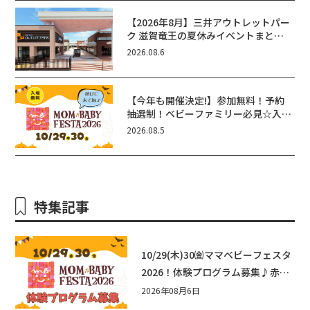
【2026年8月】三井アウトレットパー
ク 滋賀竜王の夏休みイベントまと
め！びしょぬれ水あそび・激辛グル
2026.08.6
メ・フォトコンテストまで盛りだくさ
ん！
【今年も開催決定!】参加無料！予約
抽選制！ベビーファミリー必見☆入場
無料☆10/29(木)30(金)ママベビーフ
2026.08.5
ェスタ2026！親子で楽しもう♪inピ
エリ守山
特集記事
10/29(木)30㈮ママベビーフェスタ
2026！体験プログラム募集♪赤ち
ゃん向けイベントに出演しません
2026年08月6日
か？