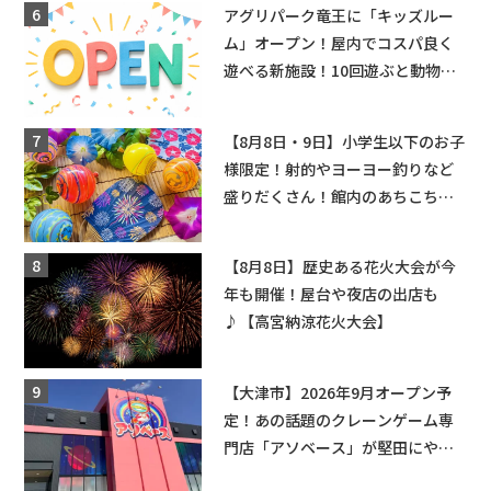
アグリパーク竜王に「キッズルー
ム」オープン！屋内でコスパ良く
遊べる新施設！10回遊ぶと動物触
れ合いが無料に★
【8月8日・9日】小学生以下のお子
様限定！射的やヨーヨー釣りなど
盛りだくさん！館内のあちこちに
ちびっこ縁日開催♪【モリーブ】
【8月8日】歴史ある花火大会が今
年も開催！屋台や夜店の出店も
♪【高宮納涼花火大会】
【大津市】2026年9月オープン予
定！あの話題のクレーンゲーム専
門店「アソベース」が堅田にやっ
てくる！豊郷店に続く滋賀2店舗目