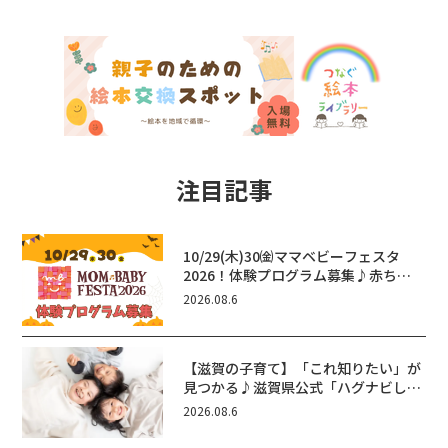
注目記事
10/29(木)30㈮ママベビーフェスタ
2026！体験プログラム募集♪赤ちゃ
ん向けイベントに出演しませんか？
2026.08.6
【滋賀の子育て】「これ知りたい」が
見つかる♪滋賀県公式「ハグナビし
が」使ってる？おでかけ・制度・子育
2026.08.6
てのお役立ち情報が満載！