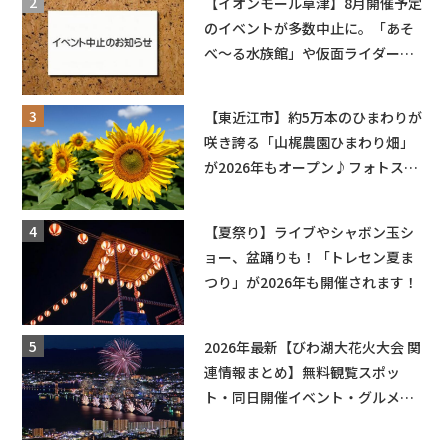
【イオンモール草津】8月開催予定
のイベントが多数中止に。「あそ
べ〜る水族館」や仮面ライダーシ
ョーなど
【東近江市】約5万本のひまわりが
咲き誇る「山梶農園ひまわり畑」
が2026年もオープン♪フォトスポ
ットやキッチンカーも登場！何度
も入園できるフリーパスも販売★
【夏祭り】ライブやシャボン玉シ
ョー、盆踊りも！「トレセン夏ま
つり」が2026年も開催されます！
2026年最新【びわ湖大花火大会 関
連情報まとめ】無料観覧スポッ
ト・同日開催イベント・グルメマ
ップ・交通規制に近隣施設の駐車
場情報なども要チェック★