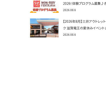
2026！体験プログラム募集♪
ゃん向けイベントに出演しませ
2026.08.6
か？
【2026年8月】三井アウトレッ
ク 滋賀竜王の夏休みイベント
め！びしょぬれ水あそび・激辛
2026.08.6
メ・フォトコンテストまで盛りだ
ん！