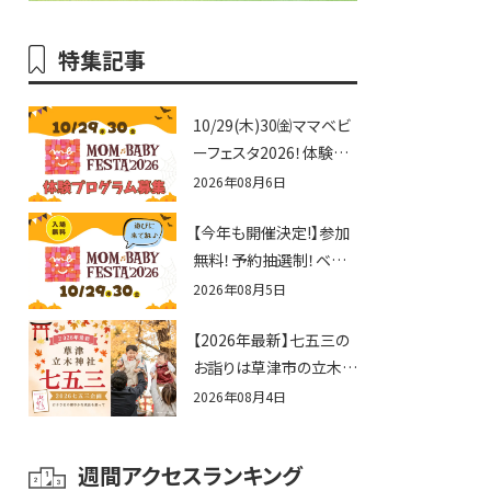
特集記事
10/29(木)30㈮ママベビ
ーフェスタ2026！体験プ
ログラム募集♪赤ちゃん
2026年08月6日
向けイベントに出演しま
【今年も開催決定!】参加
せんか？
無料！予約抽選制！ベビ
ーファミリー必見☆入場
2026年08月5日
無料☆10/29(木)30(金)
【2026年最新】七五三の
ママベビーフェスタ
お詣りは草津市の立木神
2026！親子で楽しもう
社へ♪七五三お祝い企
♪inピエリ守山
2026年08月4日
画をご紹介！
週間アクセスランキング