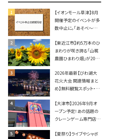
【イオンモール草津】8月
開催予定のイベントが多
数中止に。「あそべ〜る
水族館」や仮面ライダー
【東近江市】約5万本のひ
ショーなど
まわりが咲き誇る「山梶
農園ひまわり畑」が2026
年もオープン♪フォトス
2026年最新【びわ湖大
ポットやキッチンカーも
花火大会 関連情報まと
登場！何度も入園できる
め】無料観覧スポット・同
フリーパスも販売★
日開催イベント・グルメマ
【大津市】2026年9月オ
ップ・交通規制に近隣施
ープン予定！あの話題の
設の駐車場情報なども
クレーンゲーム専門店
要チェック★
「アソベース」が堅田にや
【夏祭り】ライブやシャボ
ってくる！豊郷店に続く滋