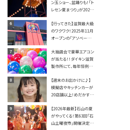
ン玉ショー、盆踊りも！「ト
賀2店舗目★
レセン夏まつり」が2026
年も開催されます！
【行ってきた】滋賀最大級
のワクワク！2025年11月
オープンの「アソベース
豊郷店」★130台超のク
大抽選会で豪華エアコン
レーンゲームで青果や日
が当たる！！ダイキン滋賀
用品までゲットできる新
製作所にて、毎年恒例
スポット！
『納涼祭』が開催！【8月2
【週末のお出かけに♪】
日】
模擬店やキッチンカーが
20店舗以上！めだかすく
いや、滋賀出身シンガー
【2026年最新】石山の夏
ソングライターによるライ
がやってくる！第63回「石
ブなど。【和邇ふれあい夏
山土曜夜市」開催決定！
祭り】