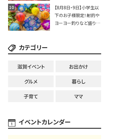
歩行者天国に屋台やステ
【8月8日・9日】小学生以
ージが勢揃い【7月18日・
下のお子様限定！射的や
25日・8月1日】大津市
ヨーヨー釣りなど盛りだ
くさん！館内のあちこちに
ちびっこ縁日開催♪【モリ
カテゴリー
ーブ】
滋賀イベント
お出かけ
グルメ
暮らし
子育て
ママ
イベントカレンダー