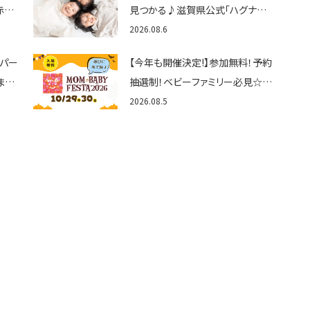
赤ち
見つかる♪滋賀県公式「ハグナビ
ん
しが」使ってる？おでかけ・制度・子
2026.08.6
育てのお役立ち情報が満載！
トパー
【今年も開催決定!】参加無料！予約
まと
抽選制！ベビーファミリー必見☆入
グル
場無料☆10/29(木)30(金)ママベ
2026.08.5
くさ
ビーフェスタ2026！親子で楽しもう
♪inピエリ守山