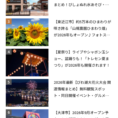
まとめ！びしょぬれ水あそび・激
辛グルメ・フォトコンテストまで
盛りだくさん！
【東近江市】約5万本のひまわりが
咲き誇る「山梶農園ひまわり畑」
が2026年もオープン♪フォトスポ
ットやキッチンカーも登場！何度
も入園できるフリーパスも販売★
【夏祭り】ライブやシャボン玉シ
ョー、盆踊りも！「トレセン夏ま
つり」が2026年も開催されます！
2026年最新【びわ湖大花火大会 関
連情報まとめ】無料観覧スポッ
ト・同日開催イベント・グルメマ
ップ・交通規制に近隣施設の駐車
場情報なども要チェック★
【大津市】2026年9月オープン予