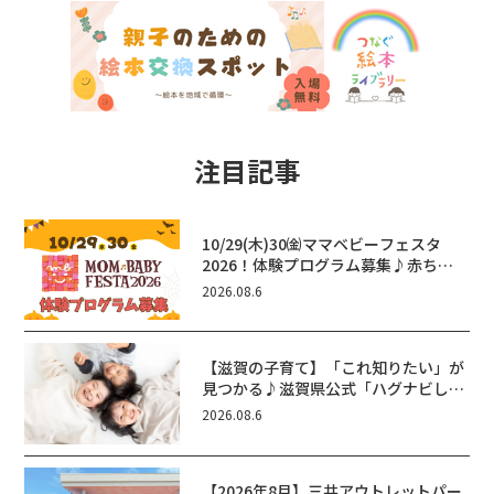
注目記事
10/29(木)30㈮ママベビーフェスタ
2026！体験プログラム募集♪赤ちゃ
ん向けイベントに出演しませんか？
2026.08.6
【滋賀の子育て】「これ知りたい」が
見つかる♪滋賀県公式「ハグナビし
が」使ってる？おでかけ・制度・子育
2026.08.6
てのお役立ち情報が満載！
【2026年8月】三井アウトレットパー