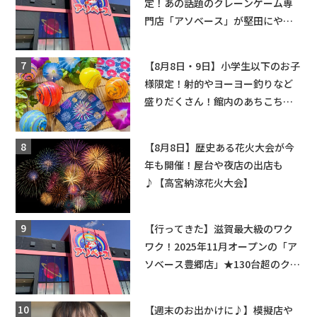
定！あの話題のクレーンゲーム専
門店「アソベース」が堅田にやっ
てくる！豊郷店に続く滋賀2店舗目
★
【8月8日・9日】小学生以下のお子
様限定！射的やヨーヨー釣りなど
盛りだくさん！館内のあちこちに
ちびっこ縁日開催♪【モリーブ】
【8月8日】歴史ある花火大会が今
年も開催！屋台や夜店の出店も
♪【高宮納涼花火大会】
【行ってきた】滋賀最大級のワク
ワク！2025年11月オープンの「ア
ソベース豊郷店」★130台超のクレ
ーンゲームで青果や日用品までゲ
ットできる新スポット！
【週末のお出かけに♪】模擬店や