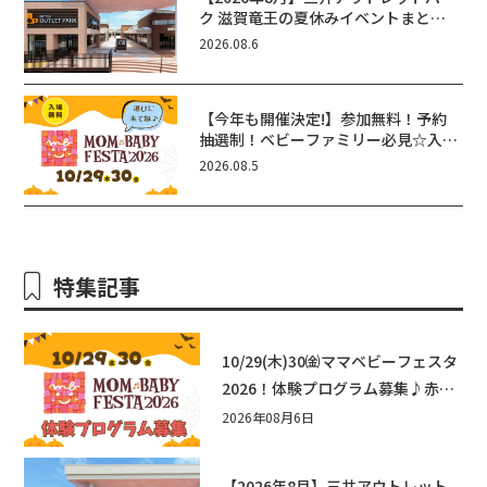
ク 滋賀竜王の夏休みイベントまと
め！びしょぬれ水あそび・激辛グル
2026.08.6
メ・フォトコンテストまで盛りだくさ
ん！
【今年も開催決定!】参加無料！予約
抽選制！ベビーファミリー必見☆入場
無料☆10/29(木)30(金)ママベビーフ
2026.08.5
ェスタ2026！親子で楽しもう♪inピ
エリ守山
特集記事
10/29(木)30㈮ママベビーフェスタ
2026！体験プログラム募集♪赤ち
ゃん向けイベントに出演しません
2026年08月6日
か？
【2026年8月】三井アウトレット