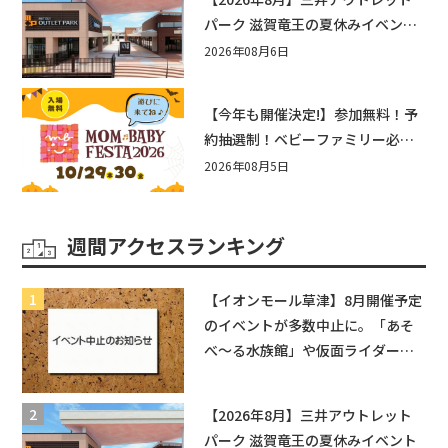
パーク 滋賀竜王の夏休みイベント
まとめ！びしょぬれ水あそび・激
2026年08月6日
辛グルメ・フォトコンテストまで
盛りだくさん！
【今年も開催決定!】参加無料！予
約抽選制！ベビーファミリー必見
☆入場無料☆10/29(木)30(金)ママ
2026年08月5日
ベビーフェスタ2026！親子で楽し
もう♪inピエリ守山
週間アクセスランキング
【イオンモール草津】8月開催予定
のイベントが多数中止に。「あそ
べ〜る水族館」や仮面ライダーシ
ョーなど
【2026年8月】三井アウトレット
パーク 滋賀竜王の夏休みイベント