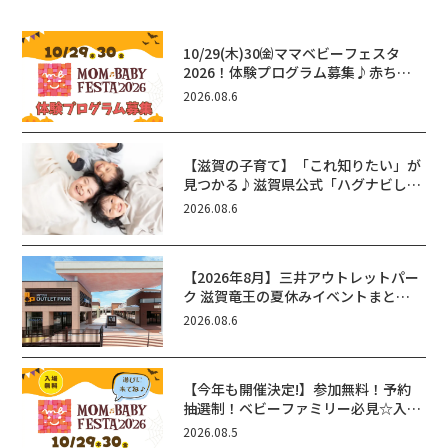
10/29(木)30㈮ママベビーフェスタ
2026！体験プログラム募集♪赤ちゃ
ん向けイベントに出演しませんか？
2026.08.6
【滋賀の子育て】「これ知りたい」が
見つかる♪滋賀県公式「ハグナビし
が」使ってる？おでかけ・制度・子育
2026.08.6
てのお役立ち情報が満載！
【2026年8月】三井アウトレットパー
ク 滋賀竜王の夏休みイベントまと
め！びしょぬれ水あそび・激辛グル
2026.08.6
メ・フォトコンテストまで盛りだくさ
ん！
【今年も開催決定!】参加無料！予約
抽選制！ベビーファミリー必見☆入場
無料☆10/29(木)30(金)ママベビーフ
2026.08.5
ェスタ2026！親子で楽しもう♪inピ