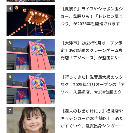
場情報なども要チェック★
【夏祭り】ライブやシャボン玉シ
ョー、盆踊りも！「トレセン夏ま
つり」が2026年も開催されます！
【大津市】2026年9月オープン予
定！あの話題のクレーンゲーム専
門店「アソベース」が堅田にやっ
てくる！豊郷店に続く滋賀2店舗目
★
【行ってきた】滋賀最大級のワク
ワク！2025年11月オープンの「ア
ソベース豊郷店」★130台超のクレ
ーンゲームで青果や日用品までゲ
ットできる新スポット！
【週末のお出かけに♪】模擬店や
キッチンカーが20店舗以上！めだ
かすくいや、滋賀出身シンガーソ