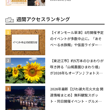
週間アクセスランキング
【イオンモール草津】8月開催予定
のイベントが多数中止に。「あそ
べ〜る水族館」や仮面ライダーシ
ョーなど
【東近江市】約5万本のひまわりが
咲き誇る「山梶農園ひまわり畑」
が2026年もオープン♪フォトスポ
ットやキッチンカーも登場！何度
も入園できるフリーパスも販売★
2026年最新【びわ湖大花火大会 関
連情報まとめ】無料観覧スポッ
ト・同日開催イベント・グルメマ
ップ・交通規制に近隣施設の駐車