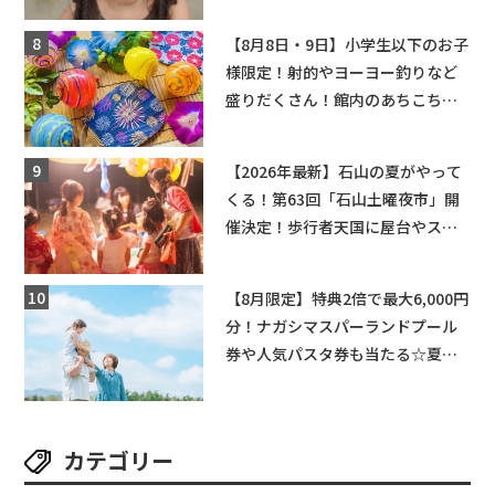
ングライターによるライブなど。
【和邇ふれあい夏祭り】
【8月8日・9日】小学生以下のお子
様限定！射的やヨーヨー釣りなど
盛りだくさん！館内のあちこちに
ちびっこ縁日開催♪【モリーブ】
【2026年最新】石山の夏がやって
くる！第63回「石山土曜夜市」開
催決定！歩行者天国に屋台やステ
ージが勢揃い【7月18日・25日・8
月1日】大津市
【8月限定】特典2倍で最大6,000円
分！ナガシマスパーランドプール
券や人気パスタ券も当たる☆夏休
みは「ハウスセレクション彦根」
へGO！
カテゴリー