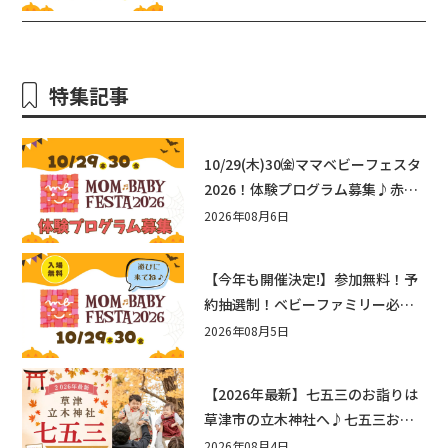
エリ守山
特集記事
10/29(木)30㈮ママベビーフェスタ
2026！体験プログラム募集♪赤ち
ゃん向けイベントに出演しません
2026年08月6日
か？
【今年も開催決定!】参加無料！予
約抽選制！ベビーファミリー必見
☆入場無料☆10/29(木)30(金)ママ
2026年08月5日
ベビーフェスタ2026！親子で楽し
もう♪inピエリ守山
【2026年最新】七五三のお詣りは
草津市の立木神社へ♪七五三お祝
い企画をご紹介！
2026年08月4日