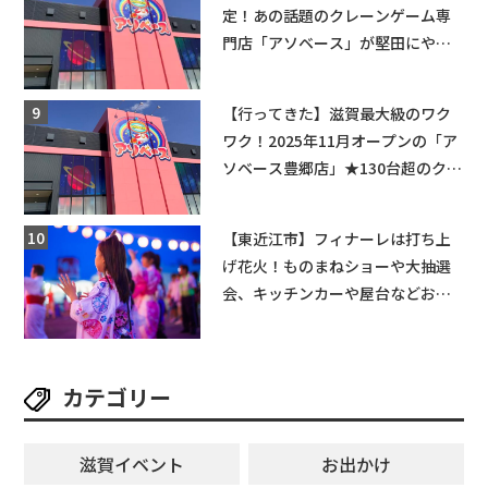
定！あの話題のクレーンゲーム専
門店「アソベース」が堅田にやっ
てくる！豊郷店に続く滋賀2店舗目
★
【行ってきた】滋賀最大級のワク
ワク！2025年11月オープンの「ア
ソベース豊郷店」★130台超のクレ
ーンゲームで青果や日用品までゲ
ットできる新スポット！
【東近江市】フィナーレは打ち上
げ花火！ものまねショーや大抽選
会、キッチンカーや屋台などお楽
しみ満載★「ことう夏まつり こと
ぼん2026」がひばり公園で開催！
【8月8日】
カテゴリー
滋賀イベント
お出かけ