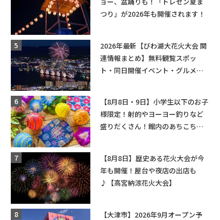
ョー、盆踊りも！「トレセン夏ま
つり」が2026年も開催されます！
2026年最新【びわ湖大花火大会 関
連情報まとめ】無料観覧スポッ
ト・同日開催イベント・グルメマ
ップ・交通規制に近隣施設の駐車
場情報なども要チェック★
【8月8日・9日】小学生以下のお子
様限定！射的やヨーヨー釣りなど
盛りだくさん！館内のあちこちに
ちびっこ縁日開催♪【モリーブ】
【8月8日】歴史ある花火大会が今
年も開催！屋台や夜店の出店も
♪【高宮納涼花火大会】
【大津市】2026年9月オープン予