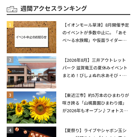
週間アクセスランキング
【イオンモール草津】8月開催予定
のイベントが多数中止に。「あそ
べ〜る水族館」や仮面ライダーシ
ョーなど
【2026年8月】三井アウトレット
パーク 滋賀竜王の夏休みイベント
まとめ！びしょぬれ水あそび・激
辛グルメ・フォトコンテストまで
盛りだくさん！
【東近江市】約5万本のひまわりが
咲き誇る「山梶農園ひまわり畑」
が2026年もオープン♪フォトスポ
ットやキッチンカーも登場！何度
も入園できるフリーパスも販売★
【夏祭り】ライブやシャボン玉シ