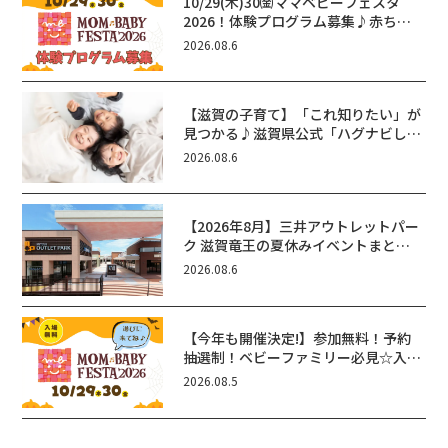
10/29(木)30㈮ママベビーフェスタ
2026！体験プログラム募集♪赤ちゃ
ん向けイベントに出演しませんか？
2026.08.6
【滋賀の子育て】「これ知りたい」が
見つかる♪滋賀県公式「ハグナビし
が」使ってる？おでかけ・制度・子育
2026.08.6
てのお役立ち情報が満載！
【2026年8月】三井アウトレットパー
ク 滋賀竜王の夏休みイベントまと
め！びしょぬれ水あそび・激辛グル
2026.08.6
メ・フォトコンテストまで盛りだくさ
ん！
【今年も開催決定!】参加無料！予約
抽選制！ベビーファミリー必見☆入場
無料☆10/29(木)30(金)ママベビーフ
2026.08.5
ェスタ2026！親子で楽しもう♪inピ
エリ守山