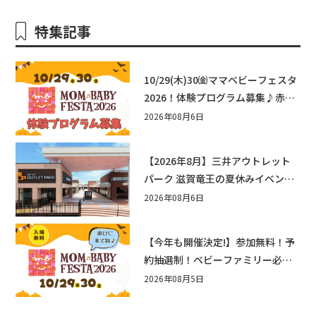
特集記事
10/29(木)30㈮ママベビーフェスタ
2026！体験プログラム募集♪赤ち
ゃん向けイベントに出演しません
2026年08月6日
か？
【2026年8月】三井アウトレット
パーク 滋賀竜王の夏休みイベント
まとめ！びしょぬれ水あそび・激
2026年08月6日
辛グルメ・フォトコンテストまで
盛りだくさん！
【今年も開催決定!】参加無料！予
約抽選制！ベビーファミリー必見
☆入場無料☆10/29(木)30(金)ママ
2026年08月5日
ベビーフェスタ2026！親子で楽し
もう♪inピエリ守山