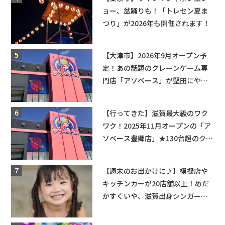
ョー、盆踊りも！「トレセン夏ま
つり」が2026年も開催されます！
【大津市】2026年9月オープン予
定！あの話題のクレーンゲーム専
門店「アソベース」が堅田にやっ
てくる！豊郷店に続く滋賀2店舗目
★
【行ってきた】滋賀最大級のワク
ワク！2025年11月オープンの「ア
ソベース豊郷店」★130台超のクレ
ーンゲームで青果や日用品までゲ
ットできる新スポット！
【週末のお出かけに♪】模擬店や
キッチンカーが20店舗以上！めだ
かすくいや、滋賀出身シンガーソ
ングライターによるライブなど。
【和邇ふれあい夏祭り】