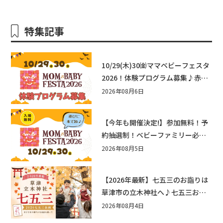
特集記事
10/29(木)30㈮ママベビーフェスタ
2026！体験プログラム募集♪赤ち
ゃん向けイベントに出演しません
2026年08月6日
か？
【今年も開催決定!】参加無料！予
約抽選制！ベビーファミリー必見
☆入場無料☆10/29(木)30(金)ママ
2026年08月5日
ベビーフェスタ2026！親子で楽し
もう♪inピエリ守山
【2026年最新】七五三のお詣りは
草津市の立木神社へ♪七五三お祝
い企画をご紹介！
2026年08月4日