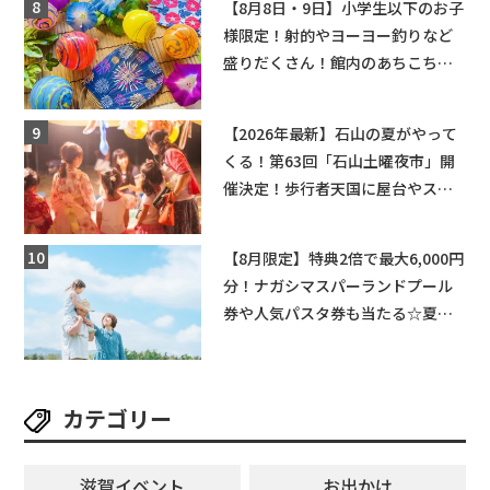
【8月8日・9日】小学生以下のお子
様限定！射的やヨーヨー釣りなど
盛りだくさん！館内のあちこちに
ちびっこ縁日開催♪【モリーブ】
【2026年最新】石山の夏がやって
くる！第63回「石山土曜夜市」開
催決定！歩行者天国に屋台やステ
ージが勢揃い【7月18日・25日・8
月1日】大津市
【8月限定】特典2倍で最大6,000円
分！ナガシマスパーランドプール
券や人気パスタ券も当たる☆夏休
みは「ハウスセレクション彦根」
へGO！
カテゴリー
滋賀イベント
お出かけ