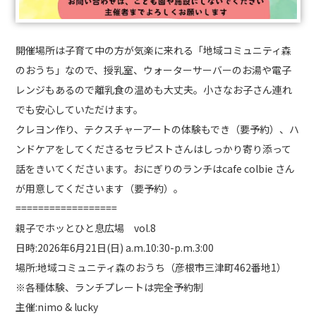
開催場所は子育て中の方が気楽に来れる「地域コミュニティ森
のおうち」なので、授乳室、ウォーターサーバーのお湯や電子
レンジもあるので離乳食の温めも大丈夫。小さなお子さん連れ
でも安心していただけます。
クレヨン作り、テクスチャーアートの体験もでき（要予約）、ハ
ンドケアをしてくださるセラピストさんはしっかり寄り添って
話をきいてくださいます。おにぎりのランチはcafe colbie さん
が用意してくださいます（要予約）。
==================
親子でホッとひと息広場 vol.8
日時:2026年6月21日(日) a.m.10:30-p.m.3:00
場所:地域コミュニティ森のおうち（彦根市三津町462番地1）
※各種体験、ランチプレートは完全予約制
主催:nimo & lucky