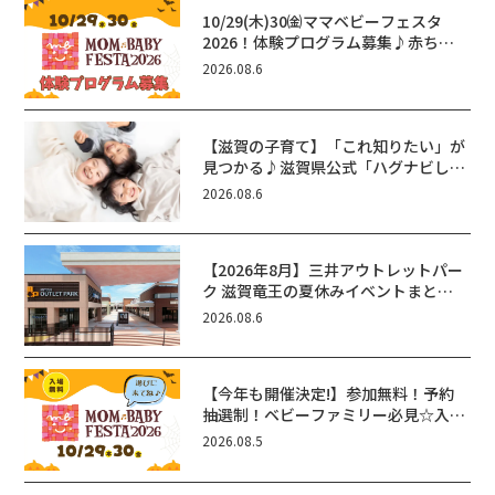
10/29(木)30㈮ママベビーフェスタ
2026！体験プログラム募集♪赤ちゃ
ん向けイベントに出演しませんか？
2026.08.6
【滋賀の子育て】「これ知りたい」が
見つかる♪滋賀県公式「ハグナビし
が」使ってる？おでかけ・制度・子育
2026.08.6
てのお役立ち情報が満載！
【2026年8月】三井アウトレットパー
ク 滋賀竜王の夏休みイベントまと
め！びしょぬれ水あそび・激辛グル
2026.08.6
メ・フォトコンテストまで盛りだくさ
ん！
【今年も開催決定!】参加無料！予約
抽選制！ベビーファミリー必見☆入場
無料☆10/29(木)30(金)ママベビーフ
2026.08.5
ェスタ2026！親子で楽しもう♪inピ
エリ守山