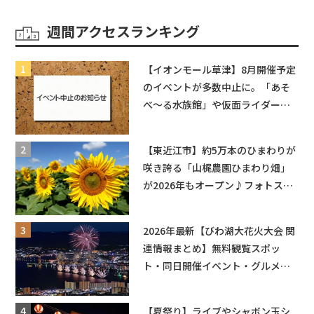
週間アクセスランキング
【イオンモール草津】8月開催予定
のイベントが多数中止に。「あそ
べ〜る水族館」や仮面ライダーシ
ョーなど
【東近江市】約5万本のひまわりが
咲き誇る「山梶農園ひまわり畑」
が2026年もオープン♪フォトスポ
ットやキッチンカーも登場！何度
も入園できるフリーパスも販売★
2026年最新【びわ湖大花火大会 関
連情報まとめ】無料観覧スポッ
ト・同日開催イベント・グルメマ
ップ・交通規制に近隣施設の駐車
場情報なども要チェック★
【夏祭り】ライブやシャボン玉シ