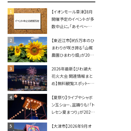
♪inピエリ守山
【イオンモール草津】8月
開催予定のイベントが多
数中止に。「あそべ〜る
水族館」や仮面ライダー
【東近江市】約5万本のひ
ショーなど
まわりが咲き誇る「山梶
農園ひまわり畑」が2026
年もオープン♪フォトス
2026年最新【びわ湖大
ポットやキッチンカーも
花火大会 関連情報まと
登場！何度も入園できる
め】無料観覧スポット・同
フリーパスも販売★
日開催イベント・グルメマ
【夏祭り】ライブやシャボ
ップ・交通規制に近隣施
ン玉ショー、盆踊りも！「ト
設の駐車場情報なども
レセン夏まつり」が2026
要チェック★
年も開催されます！
【大津市】2026年9月オ