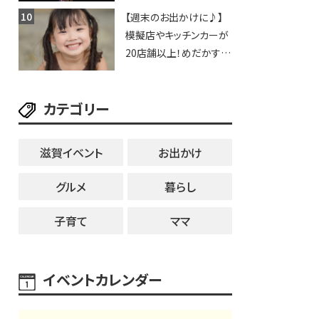
納涼花火大会】
【週末のお出かけに♪】
模擬店やキッチンカーが
20店舗以上！めだかすく
いや、滋賀出身シンガー
ソングライターによるライ
カテゴリー
ブなど。【和邇ふれあい夏
祭り】
滋賀イベント
お出かけ
グルメ
暮らし
子育て
ママ
イベントカレンダー