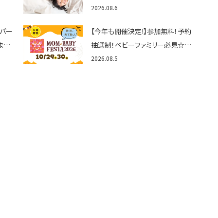
ん
しが」使ってる？おでかけ・制度・子
2026.08.6
育てのお役立ち情報が満載！
トパー
【今年も開催決定!】参加無料！予約
まと
抽選制！ベビーファミリー必見☆入
グル
場無料☆10/29(木)30(金)ママベ
2026.08.5
くさ
ビーフェスタ2026！親子で楽しもう
♪inピエリ守山