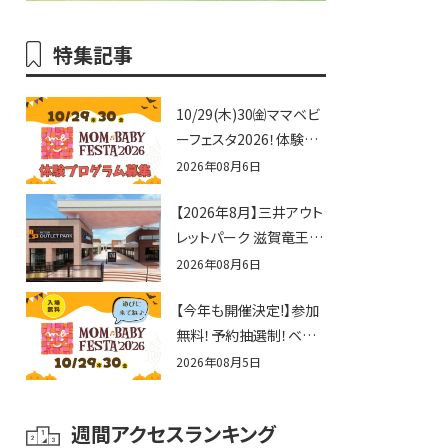
特集記事
10/29(木)30㈮ママベビ
ーフェスタ2026！体験プ
ログラム募集♪赤ちゃん
2026年08月6日
向けイベントに出演しま
【2026年8月】三井アウト
せんか？
レットパーク 滋賀竜王の
夏休みイベントまとめ！
2026年08月6日
びしょぬれ水あそび・激
【今年も開催決定!】参加
辛グルメ・フォトコンテス
無料！予約抽選制！ベビ
トまで盛りだくさん！
ーファミリー必見☆入場
2026年08月5日
無料☆10/29(木)30(金)
ママベビーフェスタ
週間アクセスランキング
2026！親子で楽しもう