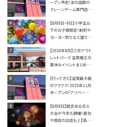
ープン予定！あの話題の
クレーンゲーム専門店
「アソベース」が堅田にや
【8月8日・9日】小学生以
ってくる！豊郷店に続く滋
下のお子様限定！射的や
賀2店舗目★
ヨーヨー釣りなど盛りだ
くさん！館内のあちこちに
【2026年8月】三井アウト
ちびっこ縁日開催♪【モリ
レットパーク 滋賀竜王の
ーブ】
夏休みイベントまとめ！
びしょぬれ水あそび・激
【行ってきた】滋賀最大級
辛グルメ・フォトコンテス
のワクワク！2025年11月
トまで盛りだくさん！
オープンの「アソベース
豊郷店」★130台超のク
【8月8日】歴史ある花火
レーンゲームで青果や日
大会が今年も開催！屋台
用品までゲットできる新
や夜店の出店も♪【高宮
スポット！