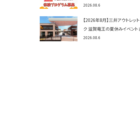
ゃん向けイベントに出演しませ
2026.08.6
か？
【2026年8月】三井アウトレッ
ク 滋賀竜王の夏休みイベント
め！びしょぬれ水あそび・激辛
2026.08.6
メ・フォトコンテストまで盛りだ
ん！