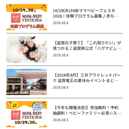
10/29(木)30㈮ママベビーフェスタ
2026！体験プログラム募集♪赤ちゃ
ん向けイベントに出演しませんか？
2026.08.6
【滋賀の子育て】「これ知りたい」が
見つかる♪滋賀県公式「ハグナビし
が」使ってる？おでかけ・制度・子育
2026.08.6
てのお役立ち情報が満載！
【2026年8月】三井アウトレットパー
ク 滋賀竜王の夏休みイベントまと
め！びしょぬれ水あそび・激辛グル
2026.08.6
メ・フォトコンテストまで盛りだくさ
ん！
【今年も開催決定!】参加無料！予約
抽選制！ベビーファミリー必見☆入場
無料☆10/29(木)30(金)ママベビーフ
2026.08.5
ェスタ2026！親子で楽しもう♪inピ