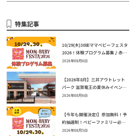
エリ守山
特集記事
10/29(木)30㈮ママベビーフェスタ
2026！体験プログラム募集♪赤ち
ゃん向けイベントに出演しません
2026年08月6日
か？
【2026年8月】三井アウトレット
パーク 滋賀竜王の夏休みイベント
まとめ！びしょぬれ水あそび・激
2026年08月6日
辛グルメ・フォトコンテストまで
盛りだくさん！
【今年も開催決定!】参加無料！予
約抽選制！ベビーファミリー必見
☆入場無料☆10/29(木)30(金)ママ
2026年08月5日