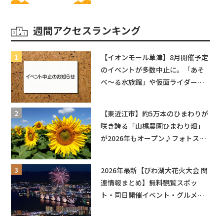
ベビーフェスタ2026！親子で楽し
もう♪inピエリ守山
週間アクセスランキング
【イオンモール草津】8月開催予定
のイベントが多数中止に。「あそ
べ〜る水族館」や仮面ライダーシ
ョーなど
【東近江市】約5万本のひまわりが
咲き誇る「山梶農園ひまわり畑」
が2026年もオープン♪フォトスポ
ットやキッチンカーも登場！何度
も入園できるフリーパスも販売★
2026年最新【びわ湖大花火大会 関
連情報まとめ】無料観覧スポッ
ト・同日開催イベント・グルメマ
ップ・交通規制に近隣施設の駐車
場情報なども要チェック★