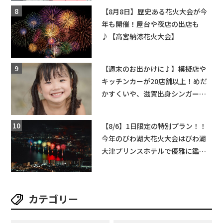
ットできる新スポット！
【8月8日】歴史ある花火大会が今
年も開催！屋台や夜店の出店も
♪【高宮納涼花火大会】
【週末のお出かけに♪】模擬店や
キッチンカーが20店舗以上！めだ
かすくいや、滋賀出身シンガーソ
ングライターによるライブなど。
【和邇ふれあい夏祭り】
【8/6】1日限定の特別プラン！！
今年のびわ湖大花火大会はびわ湖
大津プリンスホテルで優雅に鑑賞
しよう♪
カテゴリー