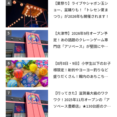
【夏祭り】ライブやシャボン玉シ
ョー、盆踊りも！「トレセン夏ま
つり」が2026年も開催されます！
【大津市】2026年9月オープン予
定！あの話題のクレーンゲーム専
門店「アソベース」が堅田にやっ
てくる！豊郷店に続く滋賀2店舗目
★
【8月8日・9日】小学生以下のお子
様限定！射的やヨーヨー釣りなど
盛りだくさん！館内のあちこちに
ちびっこ縁日開催♪【モリーブ】
【行ってきた】滋賀最大級のワク
ワク！2025年11月オープンの「ア
ソベース豊郷店」★130台超のクレ
ーンゲームで青果や日用品までゲ