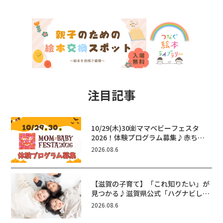
注目記事
10/29(木)30㈮ママベビーフェスタ
2026！体験プログラム募集♪赤ちゃ
ん向けイベントに出演しませんか？
2026.08.6
【滋賀の子育て】「これ知りたい」が
見つかる♪滋賀県公式「ハグナビし
が」使ってる？おでかけ・制度・子育
2026.08.6
てのお役立ち情報が満載！