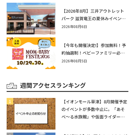
【2026年8月】三井アウトレット
パーク 滋賀竜王の夏休みイベント
まとめ！びしょぬれ水あそび・激
2026年08月6日
辛グルメ・フォトコンテストまで
盛りだくさん！
【今年も開催決定!】参加無料！予
約抽選制！ベビーファミリー必見
☆入場無料☆10/29(木)30(金)ママ
2026年08月5日
ベビーフェスタ2026！親子で楽し
もう♪inピエリ守山
週間アクセスランキング
【イオンモール草津】8月開催予定
のイベントが多数中止に。「あそ
べ〜る水族館」や仮面ライダーシ
ョーなど