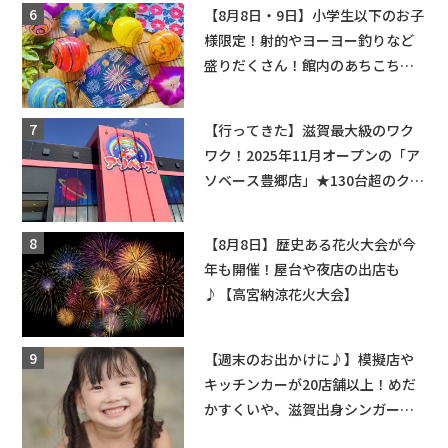
★
【8月8日・9日】小学生以下のお子
様限定！射的やヨーヨー釣りなど
盛りだくさん！館内のあちこちに
ちびっこ縁日開催♪【モリーブ】
【行ってきた】滋賀最大級のワク
ワク！2025年11月オープンの「ア
ソベース豊郷店」★130台超のクレ
ーンゲームで青果や日用品までゲ
ットできる新スポット！
【8月8日】歴史ある花火大会が今
年も開催！屋台や夜店の出店も
♪【高宮納涼花火大会】
【週末のお出かけに♪】模擬店や
キッチンカーが20店舗以上！めだ
かすくいや、滋賀出身シンガーソ
ングライターによるライブなど。