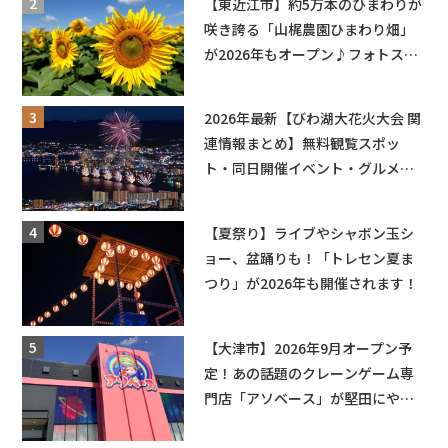
【東近江市】約5万本のひまわりが
咲き誇る「山梶農園ひまわり畑」
が2026年もオープン♪フォトスポ
ットやキッチンカーも登場！何度
も入園できるフリーパスも販売★
2026年最新【びわ湖大花火大会 関
連情報まとめ】無料観覧スポッ
ト・同日開催イベント・グルメマ
ップ・交通規制に近隣施設の駐車
場情報なども要チェック★
【夏祭り】ライブやシャボン玉シ
ョー、盆踊りも！「トレセン夏ま
つり」が2026年も開催されます！
【大津市】2026年9月オープン予
定！あの話題のクレーンゲーム専
門店「アソベース」が堅田にやっ
てくる！豊郷店に続く滋賀2店舗目