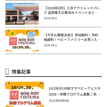
【2026年8月】三井アウトレットパー
ク 滋賀竜王の夏休みイベントまと
め！びしょぬれ水あそび・激辛グル
2026.08.6
メ・フォトコンテストまで盛りだくさ
ん！
【今年も開催決定!】参加無料！予約
抽選制！ベビーファミリー必見☆入場
無料☆10/29(木)30(金)ママベビーフ
2026.08.5
ェスタ2026！親子で楽しもう♪inピ
エリ守山
特集記事
10/29(木)30㈮ママベビーフェスタ
2026！体験プログラム募集♪赤ち
ゃん向けイベントに出演しません
2026年08月6日
か？