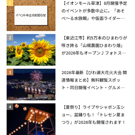
【イオンモール草津】8月開催予定
のイベントが多数中止に。「あそ
べ〜る水族館」や仮面ライダーシ
ョーなど
【東近江市】約5万本のひまわりが
咲き誇る「山梶農園ひまわり畑」
が2026年もオープン♪フォトスポ
ットやキッチンカーも登場！何度
も入園できるフリーパスも販売★
2026年最新【びわ湖大花火大会 関
連情報まとめ】無料観覧スポッ
ト・同日開催イベント・グルメマ
ップ・交通規制に近隣施設の駐車
場情報なども要チェック★
【夏祭り】ライブやシャボン玉シ
ョー、盆踊りも！「トレセン夏ま
つり」が2026年も開催されます！