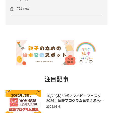
701 view
注目記事
10/29(木)30㈮ママベビーフェスタ
2026！体験プログラム募集♪赤ちゃ
ん向けイベントに出演しませんか？
2026.08.6