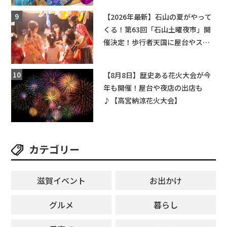
【2026年最新】石山の夏がやって
くる！第63回「石山土曜夜市」開
催決定！歩行者天国に屋台やステ
ージが勢揃い【7月18日・25日・8
月1日】大津市
【8月8日】歴史ある花火大会が今
年も開催！屋台や夜店の出店も
♪【高宮納涼花火大会】
カテゴリー
滋賀イベント
お出かけ
グルメ
暮らし