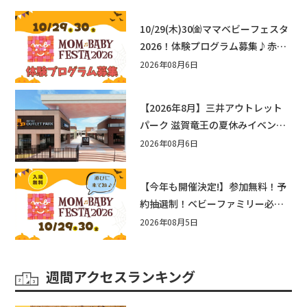
10/29(木)30㈮ママベビーフェスタ
2026！体験プログラム募集♪赤ち
ゃん向けイベントに出演しません
2026年08月6日
か？
【2026年8月】三井アウトレット
パーク 滋賀竜王の夏休みイベント
まとめ！びしょぬれ水あそび・激
2026年08月6日
辛グルメ・フォトコンテストまで
盛りだくさん！
【今年も開催決定!】参加無料！予
約抽選制！ベビーファミリー必見
☆入場無料☆10/29(木)30(金)ママ
2026年08月5日
ベビーフェスタ2026！親子で楽し
もう♪inピエリ守山
週間アクセスランキング