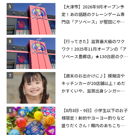
【大津市】2026年9月オープン予
定！あの話題のクレーンゲーム専
門店「アソベース」が堅田にやっ
てくる！豊郷店に続く滋賀2店舗目
★
【行ってきた】滋賀最大級のワク
ワク！2025年11月オープンの「ア
ソベース豊郷店」★130台超のクレ
ーンゲームで青果や日用品までゲ
ットできる新スポット！
【週末のお出かけに♪】模擬店や
キッチンカーが20店舗以上！めだ
かすくいや、滋賀出身シンガーソ
ングライターによるライブなど。
【和邇ふれあい夏祭り】
【8月8日・9日】小学生以下のお子
様限定！射的やヨーヨー釣りなど
盛りだくさん！館内のあちこちに
ちびっこ縁日開催♪【モリーブ】