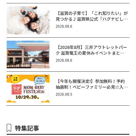
【滋賀の子育て】「これ知りたい」が
見つかる♪滋賀県公式「ハグナビし
が」使ってる？おでかけ・制度・子育
2026.08.6
てのお役立ち情報が満載！
【2026年8月】三井アウトレットパー
ク 滋賀竜王の夏休みイベントまと
め！びしょぬれ水あそび・激辛グル
2026.08.6
メ・フォトコンテストまで盛りだくさ
ん！
【今年も開催決定!】参加無料！予約
抽選制！ベビーファミリー必見☆入場
無料☆10/29(木)30(金)ママベビーフ
2026.08.5
ェスタ2026！親子で楽しもう♪inピ
エリ守山
特集記事