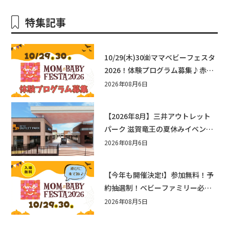
特集記事
10/29(木)30㈮ママベビーフェスタ
2026！体験プログラム募集♪赤ち
ゃん向けイベントに出演しません
2026年08月6日
か？
【2026年8月】三井アウトレット
パーク 滋賀竜王の夏休みイベント
まとめ！びしょぬれ水あそび・激
2026年08月6日
辛グルメ・フォトコンテストまで
盛りだくさん！
【今年も開催決定!】参加無料！予
約抽選制！ベビーファミリー必見
☆入場無料☆10/29(木)30(金)ママ
2026年08月5日
ベビーフェスタ2026！親子で楽し
もう♪inピエリ守山