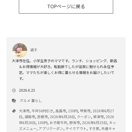
TOPページに戻る
湖子
大津市在住。小学生男子のママです。ランチ、ショッピング、新店
＆お得情報が大好き。転勤族でしたが滋賀に魅せられ永住予
定。ママたちが楽しくお得に暮らせる情報をお届けしたいで
す。
2026.6.25
グルメ
暮らし
大津市
,
牛丼50円引き
,
高島市
,
150円
,
甲賀市
,
2026年6月27
日
,
湖南市
,
彦根市
,
2026年6月28日
,
クーポン
,
草津市
,
2026
年6月26日
,
100円
,
お子様牛丼
,
野洲市
,
2026年6月25日
,
キッ
ズメニュー
,
アプリクーポン
,
テイクアウト
,
すき家
,
外食キャ