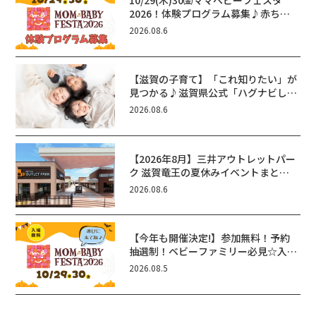
10/29(木)30㈮ママベビーフェスタ
2026！体験プログラム募集♪赤ちゃ
ん向けイベントに出演しませんか？
2026.08.6
【滋賀の子育て】「これ知りたい」が
見つかる♪滋賀県公式「ハグナビし
が」使ってる？おでかけ・制度・子育
2026.08.6
てのお役立ち情報が満載！
【2026年8月】三井アウトレットパー
ク 滋賀竜王の夏休みイベントまと
め！びしょぬれ水あそび・激辛グル
2026.08.6
メ・フォトコンテストまで盛りだくさ
ん！
【今年も開催決定!】参加無料！予約
抽選制！ベビーファミリー必見☆入場
無料☆10/29(木)30(金)ママベビーフ
2026.08.5
ェスタ2026！親子で楽しもう♪inピ
エリ守山