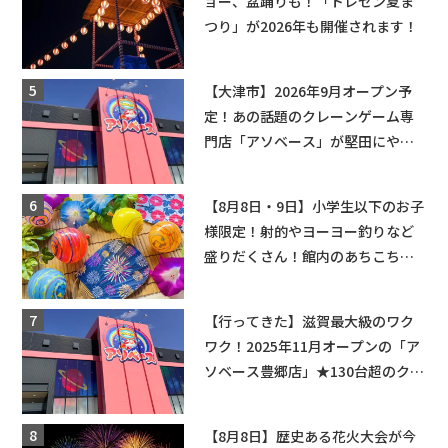
ョー、盆踊りも！「トレセン夏ま
つり」が2026年も開催されます！
【大津市】2026年9月オープン予
定！あの話題のクレーンゲーム専
門店「アソベース」が堅田にやっ
てくる！豊郷店に続く滋賀2店舗目
★
【8月8日・9日】小学生以下のお子
様限定！射的やヨーヨー釣りなど
盛りだくさん！館内のあちこちに
ちびっこ縁日開催♪【モリーブ】
【行ってきた】滋賀最大級のワク
ワク！2025年11月オープンの「ア
ソベース豊郷店」★130台超のクレ
ーンゲームで青果や日用品までゲ
ットできる新スポット！
【8月8日】歴史ある花火大会が今