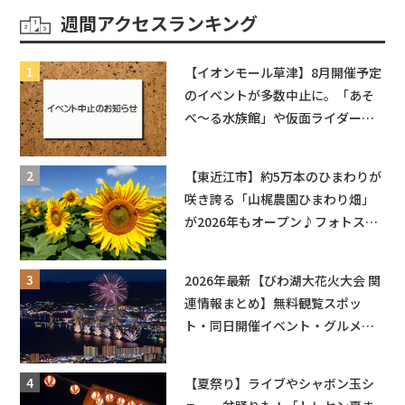
週間アクセスランキング
【イオンモール草津】8月開催予定
のイベントが多数中止に。「あそ
べ〜る水族館」や仮面ライダーシ
ョーなど
【東近江市】約5万本のひまわりが
咲き誇る「山梶農園ひまわり畑」
が2026年もオープン♪フォトスポ
ットやキッチンカーも登場！何度
も入園できるフリーパスも販売★
2026年最新【びわ湖大花火大会 関
連情報まとめ】無料観覧スポッ
ト・同日開催イベント・グルメマ
ップ・交通規制に近隣施設の駐車
場情報なども要チェック★
【夏祭り】ライブやシャボン玉シ