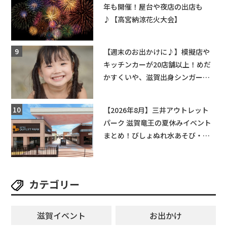
年も開催！屋台や夜店の出店も
♪【高宮納涼花火大会】
【週末のお出かけに♪】模擬店や
キッチンカーが20店舗以上！めだ
かすくいや、滋賀出身シンガーソ
ングライターによるライブなど。
【和邇ふれあい夏祭り】
【2026年8月】三井アウトレット
パーク 滋賀竜王の夏休みイベント
まとめ！びしょぬれ水あそび・激
辛グルメ・フォトコンテストまで
盛りだくさん！
カテゴリー
滋賀イベント
お出かけ