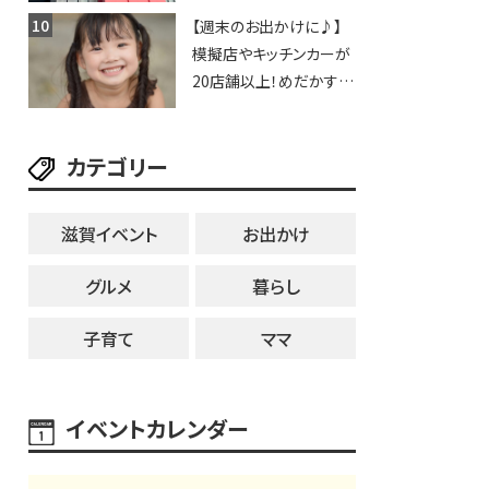
豊郷店」★130台超のク
【週末のお出かけに♪】
レーンゲームで青果や日
模擬店やキッチンカーが
用品までゲットできる新
20店舗以上！めだかすく
スポット！
いや、滋賀出身シンガー
ソングライターによるライ
カテゴリー
ブなど。【和邇ふれあい夏
祭り】
滋賀イベント
お出かけ
グルメ
暮らし
子育て
ママ
イベントカレンダー