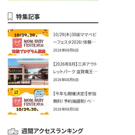
特集記事
10/29(木)30㈮ママベビ
ーフェスタ2026！体験プ
ログラム募集♪赤ちゃん
2026年08月6日
向けイベントに出演しま
【2026年8月】三井アウト
せんか？
レットパーク 滋賀竜王の
夏休みイベントまとめ！
2026年08月6日
びしょぬれ水あそび・激
【今年も開催決定!】参加
辛グルメ・フォトコンテス
無料！予約抽選制！ベビ
トまで盛りだくさん！
ーファミリー必見☆入場
2026年08月5日
無料☆10/29(木)30(金)
ママベビーフェスタ
週間アクセスランキング
2026！親子で楽しもう