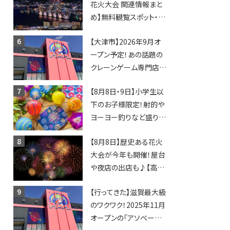
花火大会 関連情報まと
め】無料観覧スポット・同
日開催イベント・グルメマ
【大津市】2026年9月オ
ップ・交通規制に近隣施
ープン予定！あの話題の
設の駐車場情報なども
クレーンゲーム専門店
要チェック★
「アソベース」が堅田にや
【8月8日・9日】小学生以
ってくる！豊郷店に続く滋
下のお子様限定！射的や
賀2店舗目★
ヨーヨー釣りなど盛りだ
くさん！館内のあちこちに
【8月8日】歴史ある花火
ちびっこ縁日開催♪【モリ
大会が今年も開催！屋台
ーブ】
や夜店の出店も♪【高宮
納涼花火大会】
【行ってきた】滋賀最大級
のワクワク！2025年11月
オープンの「アソベース