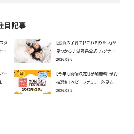
注目記事
ェスタ
【滋賀の子育て】「これ知りたい」が
赤ち
見つかる♪滋賀県公式「ハグナビ
ん
しが」使ってる？おでかけ・制度・子
2026.08.6
育てのお役立ち情報が満載！
トパー
【今年も開催決定!】参加無料！予約
まと
抽選制！ベビーファミリー必見☆入
グル
場無料☆10/29(木)30(金)ママベ
2026.08.5
くさ
ビーフェスタ2026！親子で楽しもう
♪inピエリ守山