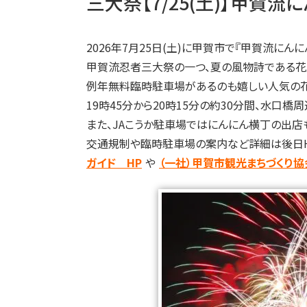
三大祭【7/25(土)】甲賀流
2026年7月25日(土)に甲賀市で『甲賀流にんに
甲賀流忍者三大祭の一つ、夏の風物詩である花
例年無料臨時駐車場があるのも嬉しい人気の花
19時45分から20時15分の約30分間、水口
また、JAこうか駐車場ではにんにん横丁の出
交通規制や臨時駐車場の案内など詳細は後日HP
ガイド HP
や
（一社）甲賀市観光まちづくり協会 