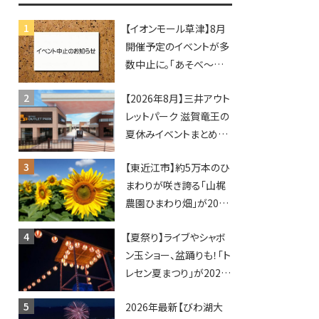
♪inピエリ守山
【イオンモール草津】8月
開催予定のイベントが多
数中止に。「あそべ〜る
水族館」や仮面ライダー
【2026年8月】三井アウト
ショーなど
レットパーク 滋賀竜王の
夏休みイベントまとめ！
びしょぬれ水あそび・激
【東近江市】約5万本のひ
辛グルメ・フォトコンテス
まわりが咲き誇る「山梶
トまで盛りだくさん！
農園ひまわり畑」が2026
年もオープン♪フォトス
【夏祭り】ライブやシャボ
ポットやキッチンカーも
ン玉ショー、盆踊りも！「ト
登場！何度も入園できる
レセン夏まつり」が2026
フリーパスも販売★
年も開催されます！
2026年最新【びわ湖大