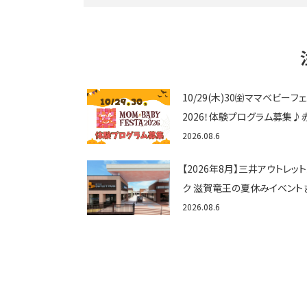
10/29(木)30㈮ママベビーフ
2026！体験プログラム募集♪
ゃん向けイベントに出演しませ
2026.08.6
か？
【2026年8月】三井アウトレッ
ク 滋賀竜王の夏休みイベント
め！びしょぬれ水あそび・激辛
2026.08.6
メ・フォトコンテストまで盛りだ
ん！